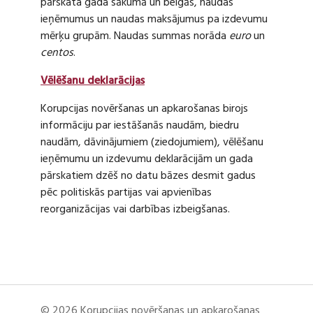
pārskata gada sākumā un beigās, naudas
ieņēmumus un naudas maksājumus pa izdevumu
mērķu grupām. Naudas summas norāda
euro
un
centos
.
Vēlēšanu deklarācijas
Korupcijas novēršanas un apkarošanas birojs
informāciju par iestāšanās naudām, biedru
naudām, dāvinājumiem (ziedojumiem), vēlēšanu
ieņēmumu un izdevumu deklarācijām un gada
pārskatiem dzēš no datu bāzes desmit gadus
pēc politiskās partijas vai apvienības
reorganizācijas vai darbības izbeigšanas.
© 2026 Korupcijas novēršanas un apkarošanas