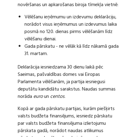
novēršanas un apkarošanas biroja tīmekļa vietnē:
Vēlēšanu ieņēmumu un izdevumu deklarāciju,
norādot visus ieņēmumus un izdevumus laika
posmā no 120. dienas pirms vēlēšanām līdz
vēlēšanu dienai.
Gada pārskatu - ne vēlāk kā līdz nākamā gada
31. martam.
Deklarācija iesniedzama 30 dienu laikā pēc
Saeimas, pašvaldības domes vai Eiropas
Parlamenta vēlēšanām, ja partija iesniegusi
deputātu kandidātu sarakstus. Naudas summas
norāda
euro
un
centos
.
Kopā ar gada pārskatu partijas, kurām piešķirts
valsts budžeta finansējums, iesniedz pārskatu
par valsts budžeta finansējuma izlietojumu
pārskata gadā, norādot naudas atlikumus