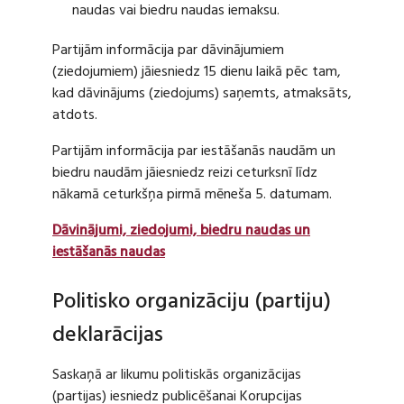
naudas vai biedru naudas iemaksu.
Partijām informācija par dāvinājumiem
(ziedojumiem) jāiesniedz 15 dienu laikā pēc tam,
kad dāvinājums (ziedojums) saņemts, atmaksāts,
atdots.
Partijām informācija par iestāšanās naudām un
biedru naudām jāiesniedz reizi ceturksnī līdz
nākamā ceturkšņa pirmā mēneša 5. datumam.
Dāvinājumi, ziedojumi, biedru naudas un
iestāšanās naudas
Politisko organizāciju (partiju)
deklarācijas
Saskaņā ar likumu politiskās organizācijas
(partijas) iesniedz publicēšanai Korupcijas