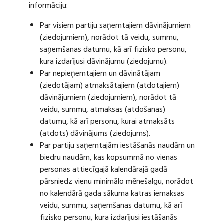
informāciju:
Par visiem partiju saņemtajiem dāvinājumiem
(ziedojumiem), norādot tā veidu, summu,
saņemšanas datumu, kā arī fizisko personu,
kura izdarījusi dāvinājumu (ziedojumu).
Par nepieņemtajiem un dāvinātājam
(ziedotājam) atmaksātajiem (atdotajiem)
dāvinājumiem (ziedojumiem), norādot tā
veidu, summu, atmaksas (atdošanas)
datumu, kā arī personu, kurai atmaksāts
(atdots) dāvinājums (ziedojums).
Par partiju saņemtajām iestāšanās naudām un
biedru naudām, kas kopsummā no vienas
personas attiecīgajā kalendārajā gadā
pārsniedz vienu minimālo mēnešalgu, norādot
no kalendārā gada sākuma katras iemaksas
veidu, summu, saņemšanas datumu, kā arī
fizisko personu, kura izdarījusi iestāšanās