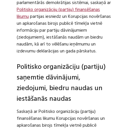
parlamentārās demokrātijas sistēmai, saskaņā ar
Politisko organizāciju (partiju) finansēšanas
likumu
partijas iesniedz un Korupcijas novēršanas
un apkarošanas birojs publicē tīmekļa vietnē
informāciju par partiju dāvinājumiem
(ziedojumiem), iestāšanās naudām un biedru
naudām, kā arī to vēlēšanu ieņēmumu un
izdevumu deklarācijas un gada pārskatus.
Politisko organizāciju (partiju)
saņemtie dāvinājumi,
ziedojumi, biedru naudas un
iestāšanās naudas
Saskaņā ar Politisko organizāciju (partiju)
finansēšanas likumu Korupcijas novēršanas un
apkarošanas birojs tīmekļa vietnē publicē