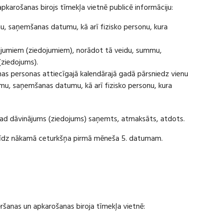
apkarošanas birojs tīmekļa vietnē publicē informāciju:
u, saņemšanas datumu, kā arī fizisko personu, kura
ājumiem (ziedojumiem), norādot tā veidu, summu,
(ziedojums).
s personas attiecīgajā kalendārajā gadā pārsniedz vienu
u, saņemšanas datumu, kā arī fizisko personu, kura
 kad dāvinājums (ziedojums) saņemts, atmaksāts, atdots.
ī līdz nākamā ceturkšņa pirmā mēneša 5. datumam.
vēršanas un apkarošanas biroja tīmekļa vietnē: