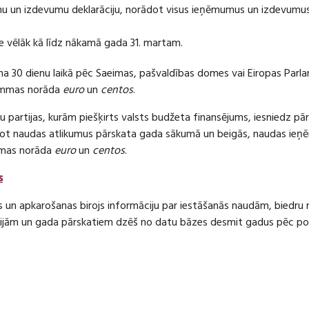
 un izdevumu deklarāciju, norādot visus ieņēmumus un izdevumus 
e vēlāk kā līdz nākamā gada 31. martam.
ma 30 dienu laikā pēc Saeimas, pašvaldības domes vai Eiropas Parl
ummas norāda
euro
un
centos
.
 partijas, kurām piešķirts valsts budžeta finansējums, iesniedz pā
dot naudas atlikumus pārskata gada sākumā un beigās, naudas i
mas norāda
euro
un
centos
.
s
s un apkarošanas birojs informāciju par iestāšanās naudām, bied
jām un gada pārskatiem dzēš no datu bāzes desmit gadus pēc politi