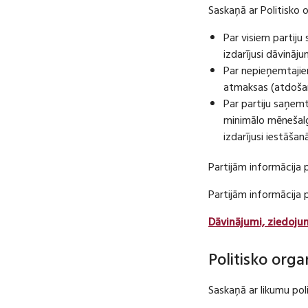
Saskaņā ar Politisko 
Par visiem partij
izdarījusi dāvināj
Par nepieņemtajie
atmaksas (atdošan
Par partiju saņem
minimālo mēnešalg
izdarījusi iestāša
Partijām informācija 
Partijām informācija
Dāvinājumi, ziedoju
Politisko orga
Saskaņā ar likumu pol