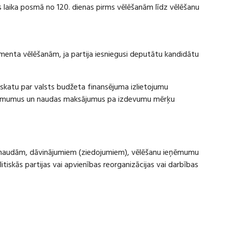
laika posmā no 120. dienas pirms vēlēšanām līdz vēlēšanu
amenta vēlēšanām, ja partija iesniegusi deputātu kandidātu
rskatu par valsts budžeta finansējuma izlietojumu
eņēmumus un naudas maksājumus pa izdevumu mērķu
ru naudām, dāvinājumiem (ziedojumiem), vēlēšanu ieņēmumu
skās partijas vai apvienības reorganizācijas vai darbības