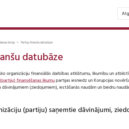
Atg
ošanas birojs > Partiju finanšu datubāze
inanšu datubāze
isko organizāciju finansiālās darbības atklātumu, likumību un atbil
 (partiju) finansēšanas likumu
partijas iesniedz un Korupcijas novēr
iju dāvinājumiem (ziedojumiem), iestāšanās naudām un biedru naudā
anizāciju (partiju) saņemtie dāvinājumi, zie