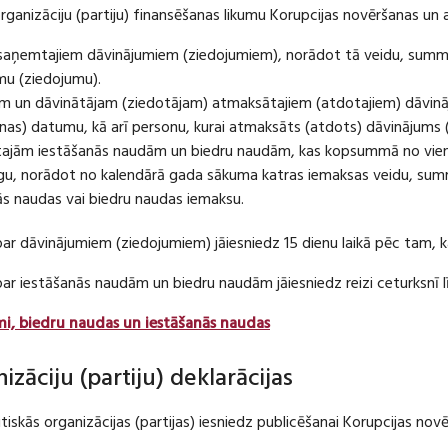
organizāciju (partiju) finansēšanas likumu Korupcijas novēršanas un 
u saņemtajiem dāvinājumiem (ziedojumiem), norādot tā veidu, summ
umu (ziedojumu).
m un dāvinātājam (ziedotājam) atmaksātajiem (atdotajiem) dāvin
as) datumu, kā arī personu, kurai atmaksāts (atdots) dāvinājums 
tajām iestāšanās naudām un biedru naudām, kas kopsummā no viena
u, norādot no kalendārā gada sākuma katras iemaksas veidu, summ
nās naudas vai biedru naudas iemaksu.
par dāvinājumiem (ziedojumiem) jāiesniedz 15 dienu laikā pēc tam,
 par iestāšanās naudām un biedru naudām jāiesniedz reizi ceturksn
mi, biedru naudas un iestāšanās naudas
nizāciju (partiju) deklarācijas
itiskās organizācijas (partijas) iesniedz publicēšanai Korupcijas no