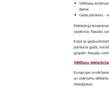
Vēlēšanu ieņēmumu
dienai.
Gada pārskatu - n
Deklarācija iesniedza
sarakstus. Naudas s
Kopā ar gada pārskatu
pārskata gadā, norā
grupām. Naudas sum
Vēlēšanu deklarācija
Korupcijas novēršana
un izdevumu deklarāci
izbeigšanas.