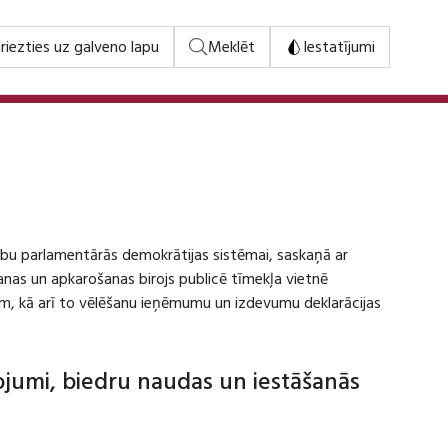
riezties uz galveno lapu
Meklēt
Iestatījumi
stību parlamentārās demokrātijas sistēmai, saskaņā ar
šanas un apkarošanas birojs publicē tīmekļa vietnē
m, kā arī to vēlēšanu ieņēmumu un izdevumu deklarācijas
dojumi, biedru naudas un iestāšanās