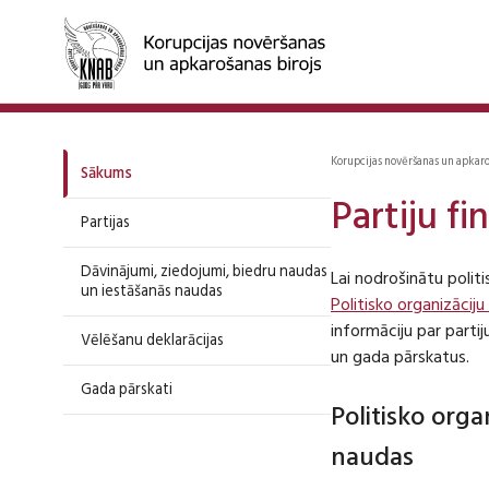
Korupcijas novēršanas un apkar
Sākums
Partiju f
Partijas
Dāvinājumi, ziedojumi, biedru naudas
Lai nodrošinātu polit
un iestāšanās naudas
Politisko organizāciju
informāciju par part
Vēlēšanu deklarācijas
un gada pārskatus.
Gada pārskati
Politisko org
naudas