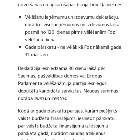
novēršanas un apkarošanas biroja tīmekļa vietnē:
Vēlēšanu ieņēmumu un izdevumu deklarāciju,
norādot visus ieņēmumus un izdevumus laika
posmā no 120. dienas pirms vēlēšanām līdz
vēlēšanu dienai.
Gada pārskatu - ne vēlāk kā līdz nākamā gada
31. martam.
Deklarācija iesniedzama 30 dienu laikā pēc
Saeimas, pašvaldības domes vai Eiropas
Parlamenta vēlēšanām, ja partija iesniegusi
deputātu kandidātu sarakstus. Naudas summas
norāda
euro
un
centos
.
Kopā ar gada pārskatu partijas, kurām piešķirts
valsts budžeta finansējums, iesniedz pārskatu
par valsts budžeta finansējuma izlietojumu
pārskata gadā, norādot naudas atlikumus