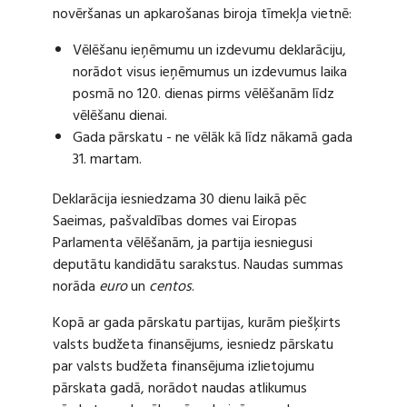
novēršanas un apkarošanas biroja tīmekļa vietnē:
Vēlēšanu ieņēmumu un izdevumu deklarāciju,
norādot visus ieņēmumus un izdevumus laika
posmā no 120. dienas pirms vēlēšanām līdz
vēlēšanu dienai.
Gada pārskatu - ne vēlāk kā līdz nākamā gada
31. martam.
Deklarācija iesniedzama 30 dienu laikā pēc
Saeimas, pašvaldības domes vai Eiropas
Parlamenta vēlēšanām, ja partija iesniegusi
deputātu kandidātu sarakstus. Naudas summas
norāda
euro
un
centos
.
Kopā ar gada pārskatu partijas, kurām piešķirts
valsts budžeta finansējums, iesniedz pārskatu
par valsts budžeta finansējuma izlietojumu
pārskata gadā, norādot naudas atlikumus