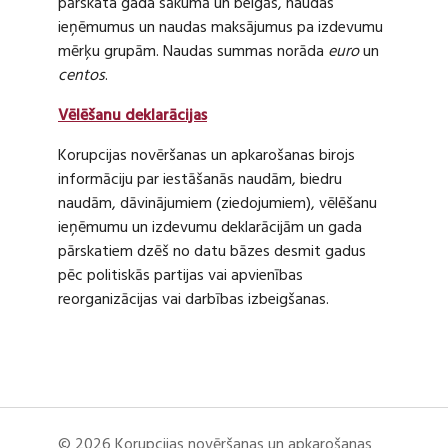
pārskata gada sākumā un beigās, naudas
ieņēmumus un naudas maksājumus pa izdevumu
mērķu grupām. Naudas summas norāda
euro
un
centos
.
Vēlēšanu deklarācijas
Korupcijas novēršanas un apkarošanas birojs
informāciju par iestāšanās naudām, biedru
naudām, dāvinājumiem (ziedojumiem), vēlēšanu
ieņēmumu un izdevumu deklarācijām un gada
pārskatiem dzēš no datu bāzes desmit gadus
pēc politiskās partijas vai apvienības
reorganizācijas vai darbības izbeigšanas.
© 2026 Korupcijas novēršanas un apkarošanas