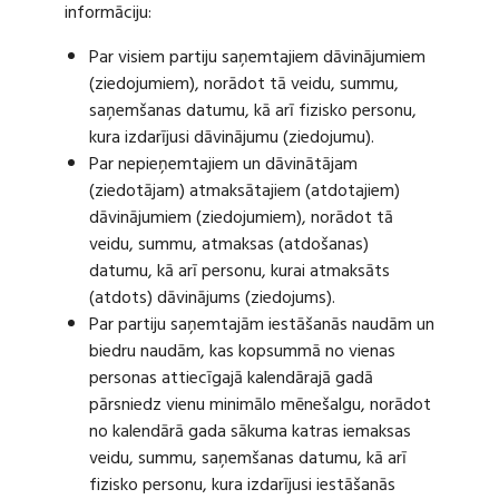
informāciju:
Par visiem partiju saņemtajiem dāvinājumiem
(ziedojumiem), norādot tā veidu, summu,
saņemšanas datumu, kā arī fizisko personu,
kura izdarījusi dāvinājumu (ziedojumu).
Par nepieņemtajiem un dāvinātājam
(ziedotājam) atmaksātajiem (atdotajiem)
dāvinājumiem (ziedojumiem), norādot tā
veidu, summu, atmaksas (atdošanas)
datumu, kā arī personu, kurai atmaksāts
(atdots) dāvinājums (ziedojums).
Par partiju saņemtajām iestāšanās naudām un
biedru naudām, kas kopsummā no vienas
personas attiecīgajā kalendārajā gadā
pārsniedz vienu minimālo mēnešalgu, norādot
no kalendārā gada sākuma katras iemaksas
veidu, summu, saņemšanas datumu, kā arī
fizisko personu, kura izdarījusi iestāšanās