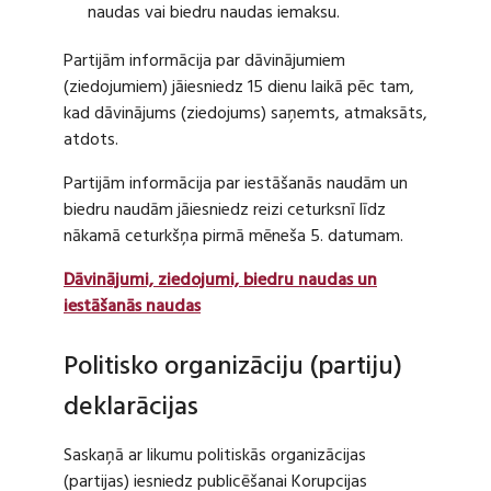
naudas vai biedru naudas iemaksu.
Partijām informācija par dāvinājumiem
(ziedojumiem) jāiesniedz 15 dienu laikā pēc tam,
kad dāvinājums (ziedojums) saņemts, atmaksāts,
atdots.
Partijām informācija par iestāšanās naudām un
biedru naudām jāiesniedz reizi ceturksnī līdz
nākamā ceturkšņa pirmā mēneša 5. datumam.
Dāvinājumi, ziedojumi, biedru naudas un
iestāšanās naudas
Politisko organizāciju (partiju)
deklarācijas
Saskaņā ar likumu politiskās organizācijas
(partijas) iesniedz publicēšanai Korupcijas