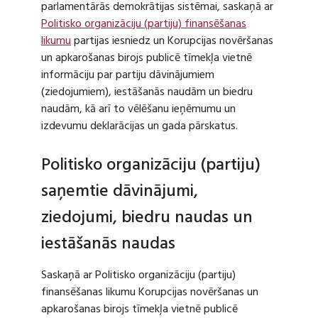
parlamentārās demokrātijas sistēmai, saskaņā ar
Politisko organizāciju (partiju) finansēšanas
likumu
partijas iesniedz un Korupcijas novēršanas
un apkarošanas birojs publicē tīmekļa vietnē
informāciju par partiju dāvinājumiem
(ziedojumiem), iestāšanās naudām un biedru
naudām, kā arī to vēlēšanu ieņēmumu un
izdevumu deklarācijas un gada pārskatus.
Politisko organizāciju (partiju)
saņemtie dāvinājumi,
ziedojumi, biedru naudas un
iestāšanās naudas
Saskaņā ar Politisko organizāciju (partiju)
finansēšanas likumu Korupcijas novēršanas un
apkarošanas birojs tīmekļa vietnē publicē