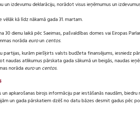
 un izdevumu deklarāciju, norādot visus ieņēmumus un izdevumus 
e vēlāk kā līdz nākamā gada 31. martam.
ma 30 dienu laikā pēc Saeimas, pašvaldības domes vai Eiropas Parl
ummas norāda
euro
un
centos
.
 partijas, kurām piešķirts valsts budžeta finansējums, iesniedz pā
dot naudas atlikumus pārskata gada sākumā un beigās, naudas i
mas norāda
euro
un
centos
.
s
s un apkarošanas birojs informāciju par iestāšanās naudām, bied
jām un gada pārskatiem dzēš no datu bāzes desmit gadus pēc politi