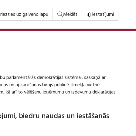
riezties uz galveno lapu
Meklēt
Iestatījumi
stību parlamentārās demokrātijas sistēmai, saskaņā ar
šanas un apkarošanas birojs publicē tīmekļa vietnē
m, kā arī to vēlēšanu ieņēmumu un izdevumu deklarācijas
dojumi, biedru naudas un iestāšanās