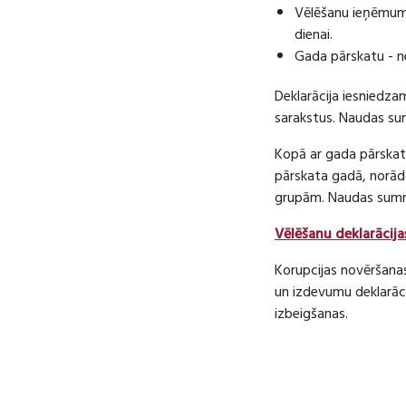
Vēlēšanu ieņēmumu
dienai.
Gada pārskatu - n
Deklarācija iesniedza
sarakstus. Naudas s
Kopā ar gada pārskatu
pārskata gadā, norā
grupām. Naudas sum
Vēlēšanu deklarācija
Korupcijas novēršana
un izdevumu deklarāci
izbeigšanas.