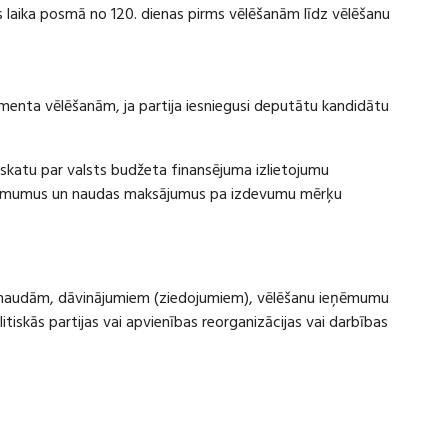
laika posmā no 120. dienas pirms vēlēšanām līdz vēlēšanu
amenta vēlēšanām, ja partija iesniegusi deputātu kandidātu
rskatu par valsts budžeta finansējuma izlietojumu
eņēmumus un naudas maksājumus pa izdevumu mērķu
ru naudām, dāvinājumiem (ziedojumiem), vēlēšanu ieņēmumu
skās partijas vai apvienības reorganizācijas vai darbības