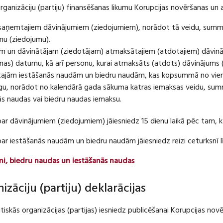
organizāciju (partiju) finansēšanas likumu Korupcijas novēršanas un 
u saņemtajiem dāvinājumiem (ziedojumiem), norādot tā veidu, summ
umu (ziedojumu).
m un dāvinātājam (ziedotājam) atmaksātajiem (atdotajiem) dāvin
as) datumu, kā arī personu, kurai atmaksāts (atdots) dāvinājums 
tajām iestāšanās naudām un biedru naudām, kas kopsummā no viena
u, norādot no kalendārā gada sākuma katras iemaksas veidu, summ
nās naudas vai biedru naudas iemaksu.
par dāvinājumiem (ziedojumiem) jāiesniedz 15 dienu laikā pēc tam,
 par iestāšanās naudām un biedru naudām jāiesniedz reizi ceturksn
mi, biedru naudas un iestāšanās naudas
nizāciju (partiju) deklarācijas
itiskās organizācijas (partijas) iesniedz publicēšanai Korupcijas no