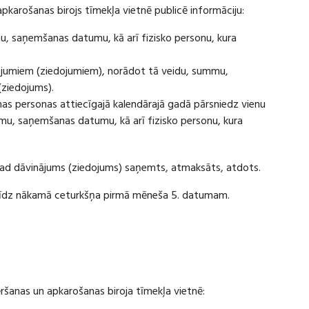
apkarošanas birojs tīmekļa vietnē publicē informāciju:
u, saņemšanas datumu, kā arī fizisko personu, kura
ājumiem (ziedojumiem), norādot tā veidu, summu,
(ziedojums).
s personas attiecīgajā kalendārajā gadā pārsniedz vienu
u, saņemšanas datumu, kā arī fizisko personu, kura
 kad dāvinājums (ziedojums) saņemts, atmaksāts, atdots.
ī līdz nākamā ceturkšņa pirmā mēneša 5. datumam.
vēršanas un apkarošanas biroja tīmekļa vietnē: