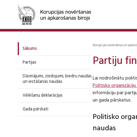
Korupcijas novēršanas un apkar
Sākums
Partiju f
Partijas
Dāvinājumi, ziedojumi, biedru naudas
Lai nodrošinātu polit
un iestāšanās naudas
Politisko organizāciju
informāciju par part
Vēlēšanu deklarācijas
un gada pārskatus.
Gada pārskati
Politisko org
naudas