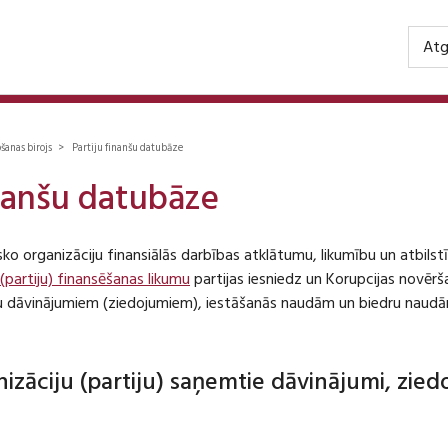
Atg
ošanas birojs > Partiju finanšu datubāze
inanšu datubāze
isko organizāciju finansiālās darbības atklātumu, likumību un atbil
 (partiju) finansēšanas likumu
partijas iesniedz un Korupcijas novēr
iju dāvinājumiem (ziedojumiem), iestāšanās naudām un biedru naudā
anizāciju (partiju) saņemtie dāvinājumi, zie