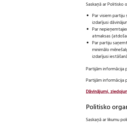
Saskaņā ar Politisko 
Par visiem partij
izdarījusi dāvināj
Par nepieņemtajie
atmaksas (atdošan
Par partiju saņem
minimālo mēnešalg
izdarījusi iestāša
Partijām informācija 
Partijām informācija
Dāvinājumi, ziedoju
Politisko orga
Saskaņā ar likumu pol