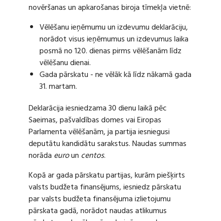
novēršanas un apkarošanas biroja tīmekļa vietnē:
Vēlēšanu ieņēmumu un izdevumu deklarāciju,
norādot visus ieņēmumus un izdevumus laika
posmā no 120. dienas pirms vēlēšanām līdz
vēlēšanu dienai.
Gada pārskatu - ne vēlāk kā līdz nākamā gada
31. martam.
Deklarācija iesniedzama 30 dienu laikā pēc
Saeimas, pašvaldības domes vai Eiropas
Parlamenta vēlēšanām, ja partija iesniegusi
deputātu kandidātu sarakstus. Naudas summas
norāda
euro
un
centos
.
Kopā ar gada pārskatu partijas, kurām piešķirts
valsts budžeta finansējums, iesniedz pārskatu
par valsts budžeta finansējuma izlietojumu
pārskata gadā, norādot naudas atlikumus