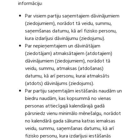
informāciju:
Par visiem partiju saņemtajiem dāvinājumiem
(ziedojumiem), norādot tā veidu, summu,
saņemšanas datumu, kā arī fizisko personu,
kura izdarījusi dāvinājumu (ziedojumu).
Par nepieņemtajiem un dāvinātājam
(ziedotājam) atmaksātajiem (atdotajiem)
dāvinājumiem (ziedojumiem), norādot tā
veidu, summu, atmaksas (atdošanas)
datumu, kā arī personu, kurai atmaksāts
(atdots) dāvinājums (ziedojums).
Par partiju saņemtajām iestāšanās naudām un
biedru naudām, kas kopsummā no vienas
personas attiecīgajā kalendārajā gadā
pārsniedz vienu minimālo mēnešalgu, norādot
no kalendārā gada sākuma katras iemaksas
veidu, summu, saņemšanas datumu, kā arī
fizisko personu, kura izdarījusi iestāšanās