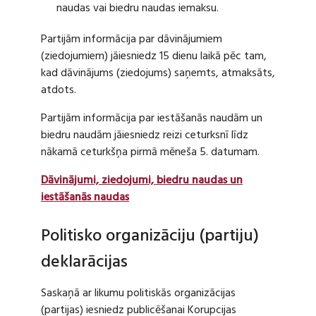
naudas vai biedru naudas iemaksu.
Partijām informācija par dāvinājumiem
(ziedojumiem) jāiesniedz 15 dienu laikā pēc tam,
kad dāvinājums (ziedojums) saņemts, atmaksāts,
atdots.
Partijām informācija par iestāšanās naudām un
biedru naudām jāiesniedz reizi ceturksnī līdz
nākamā ceturkšņa pirmā mēneša 5. datumam.
Dāvinājumi, ziedojumi, biedru naudas un
iestāšanās naudas
Politisko organizāciju (partiju)
deklarācijas
Saskaņā ar likumu politiskās organizācijas
(partijas) iesniedz publicēšanai Korupcijas