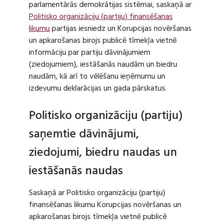
parlamentārās demokrātijas sistēmai, saskaņā ar
Politisko organizāciju (partiju) finansēšanas
likumu
partijas iesniedz un Korupcijas novēršanas
un apkarošanas birojs publicē tīmekļa vietnē
informāciju par partiju dāvinājumiem
(ziedojumiem), iestāšanās naudām un biedru
naudām, kā arī to vēlēšanu ieņēmumu un
izdevumu deklarācijas un gada pārskatus.
Politisko organizāciju (partiju)
saņemtie dāvinājumi,
ziedojumi, biedru naudas un
iestāšanās naudas
Saskaņā ar Politisko organizāciju (partiju)
finansēšanas likumu Korupcijas novēršanas un
apkarošanas birojs tīmekļa vietnē publicē