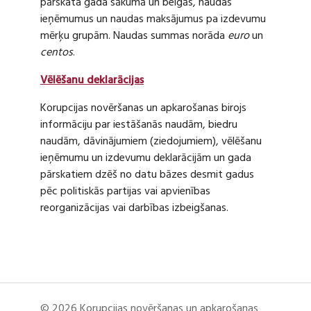
pārskata gada sākumā un beigās, naudas
ieņēmumus un naudas maksājumus pa izdevumu
mērķu grupām. Naudas summas norāda
euro
un
centos
.
Vēlēšanu deklarācijas
Korupcijas novēršanas un apkarošanas birojs
informāciju par iestāšanās naudām, biedru
naudām, dāvinājumiem (ziedojumiem), vēlēšanu
ieņēmumu un izdevumu deklarācijām un gada
pārskatiem dzēš no datu bāzes desmit gadus
pēc politiskās partijas vai apvienības
reorganizācijas vai darbības izbeigšanas.
© 2026 Korupcijas novēršanas un apkarošanas