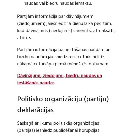
naudas vai biedru naudas iemaksu.
Partijām informācija par dāvinājumiem
(ziedojumiem) jāiesniedz 15 dienu laikā pēc tam,
kad dāvinājums (ziedojums) saņemts, atmaksāts,
atdots.
Partijām informācija par iestāšanās naudām un
biedru naudām jāiesniedz reizi ceturksnī līdz
nākamā ceturkšņa pirmā mēneša 5. datumam.
Dāvinājumi, ziedojumi, biedru naudas un
iestāšanās naudas
Politisko organizāciju (partiju)
deklarācijas
Saskaņā ar likumu politiskās organizācijas
(partijas) iesniedz publicēšanai Korupcijas