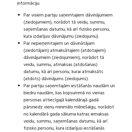
informāciju:
Par visiem partiju saņemtajiem dāvinājumiem
(ziedojumiem), norādot tā veidu, summu,
saņemšanas datumu, kā arī fizisko personu,
kura izdarījusi dāvinājumu (ziedojumu).
Par nepieņemtajiem un dāvinātājam
(ziedotājam) atmaksātajiem (atdotajiem)
dāvinājumiem (ziedojumiem), norādot tā
veidu, summu, atmaksas (atdošanas)
datumu, kā arī personu, kurai atmaksāts
(atdots) dāvinājums (ziedojums).
Par partiju saņemtajām iestāšanās naudām un
biedru naudām, kas kopsummā no vienas
personas attiecīgajā kalendārajā gadā
pārsniedz vienu minimālo mēnešalgu, norādot
no kalendārā gada sākuma katras iemaksas
veidu, summu, saņemšanas datumu, kā arī
fizisko personu, kura izdarījusi iestāšanās