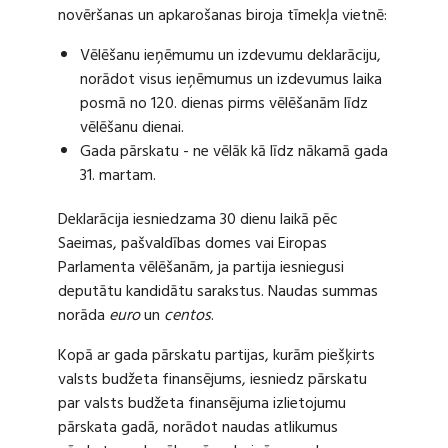
novēršanas un apkarošanas biroja tīmekļa vietnē:
Vēlēšanu ieņēmumu un izdevumu deklarāciju,
norādot visus ieņēmumus un izdevumus laika
posmā no 120. dienas pirms vēlēšanām līdz
vēlēšanu dienai.
Gada pārskatu - ne vēlāk kā līdz nākamā gada
31. martam.
Deklarācija iesniedzama 30 dienu laikā pēc
Saeimas, pašvaldības domes vai Eiropas
Parlamenta vēlēšanām, ja partija iesniegusi
deputātu kandidātu sarakstus. Naudas summas
norāda
euro
un
centos
.
Kopā ar gada pārskatu partijas, kurām piešķirts
valsts budžeta finansējums, iesniedz pārskatu
par valsts budžeta finansējuma izlietojumu
pārskata gadā, norādot naudas atlikumus