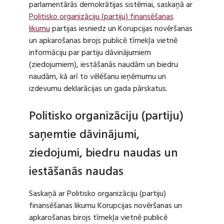
parlamentārās demokrātijas sistēmai, saskaņā ar
Politisko organizāciju (partiju) finansēšanas
likumu
partijas iesniedz un Korupcijas novēršanas
un apkarošanas birojs publicē tīmekļa vietnē
informāciju par partiju dāvinājumiem
(ziedojumiem), iestāšanās naudām un biedru
naudām, kā arī to vēlēšanu ieņēmumu un
izdevumu deklarācijas un gada pārskatus.
Politisko organizāciju (partiju)
saņemtie dāvinājumi,
ziedojumi, biedru naudas un
iestāšanās naudas
Saskaņā ar Politisko organizāciju (partiju)
finansēšanas likumu Korupcijas novēršanas un
apkarošanas birojs tīmekļa vietnē publicē