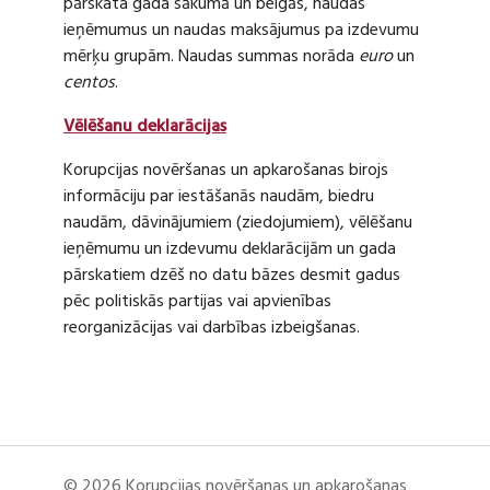
pārskata gada sākumā un beigās, naudas
ieņēmumus un naudas maksājumus pa izdevumu
mērķu grupām. Naudas summas norāda
euro
un
centos
.
Vēlēšanu deklarācijas
Korupcijas novēršanas un apkarošanas birojs
informāciju par iestāšanās naudām, biedru
naudām, dāvinājumiem (ziedojumiem), vēlēšanu
ieņēmumu un izdevumu deklarācijām un gada
pārskatiem dzēš no datu bāzes desmit gadus
pēc politiskās partijas vai apvienības
reorganizācijas vai darbības izbeigšanas.
© 2026 Korupcijas novēršanas un apkarošanas