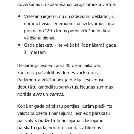
novēršanas un apkarošanas biroja tīmekļa vietnē:
Vēlēšanu ieņēmumu un izdevumu deklarāciju,
norādot visus ieņēmumus un izdevumus laika
posmā no 120. dienas pirms vēlēšanām līdz
vēlēšanu dienai.
Gada pārskatu - ne vēlāk kā līdz nākamā gada
31. martam.
Deklarācija iesniedzama 30 dienu laikā pēc
Saeimas, pašvaldības domes vai Eiropas
Parlamenta vēlēšanām, ja partija iesniegusi
deputātu kandidātu sarakstus. Naudas summas
norāda
euro
un
centos
.
Kopā ar gada pārskatu partijas, kurām piešķirts
valsts budžeta finansējums, iesniedz pārskatu
par valsts budžeta finansējuma izlietojumu
pārskata gadā, norādot naudas atlikumus