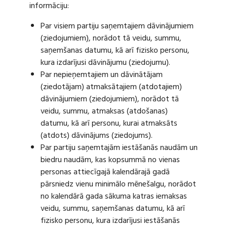
informāciju:
Par visiem partiju saņemtajiem dāvinājumiem
(ziedojumiem), norādot tā veidu, summu,
saņemšanas datumu, kā arī fizisko personu,
kura izdarījusi dāvinājumu (ziedojumu).
Par nepieņemtajiem un dāvinātājam
(ziedotājam) atmaksātajiem (atdotajiem)
dāvinājumiem (ziedojumiem), norādot tā
veidu, summu, atmaksas (atdošanas)
datumu, kā arī personu, kurai atmaksāts
(atdots) dāvinājums (ziedojums).
Par partiju saņemtajām iestāšanās naudām un
biedru naudām, kas kopsummā no vienas
personas attiecīgajā kalendārajā gadā
pārsniedz vienu minimālo mēnešalgu, norādot
no kalendārā gada sākuma katras iemaksas
veidu, summu, saņemšanas datumu, kā arī
fizisko personu, kura izdarījusi iestāšanās