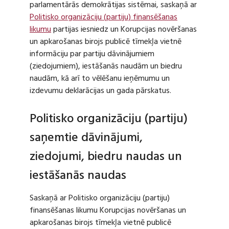
parlamentārās demokrātijas sistēmai, saskaņā ar
Politisko organizāciju (partiju) finansēšanas
likumu
partijas iesniedz un Korupcijas novēršanas
un apkarošanas birojs publicē tīmekļa vietnē
informāciju par partiju dāvinājumiem
(ziedojumiem), iestāšanās naudām un biedru
naudām, kā arī to vēlēšanu ieņēmumu un
izdevumu deklarācijas un gada pārskatus.
Politisko organizāciju (partiju)
saņemtie dāvinājumi,
ziedojumi, biedru naudas un
iestāšanās naudas
Saskaņā ar Politisko organizāciju (partiju)
finansēšanas likumu Korupcijas novēršanas un
apkarošanas birojs tīmekļa vietnē publicē