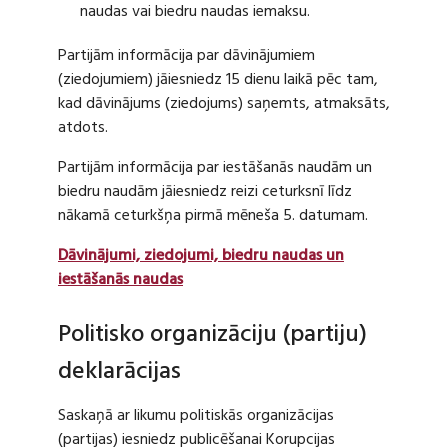
naudas vai biedru naudas iemaksu.
Partijām informācija par dāvinājumiem
(ziedojumiem) jāiesniedz 15 dienu laikā pēc tam,
kad dāvinājums (ziedojums) saņemts, atmaksāts,
atdots.
Partijām informācija par iestāšanās naudām un
biedru naudām jāiesniedz reizi ceturksnī līdz
nākamā ceturkšņa pirmā mēneša 5. datumam.
Dāvinājumi, ziedojumi, biedru naudas un
iestāšanās naudas
Politisko organizāciju (partiju)
deklarācijas
Saskaņā ar likumu politiskās organizācijas
(partijas) iesniedz publicēšanai Korupcijas