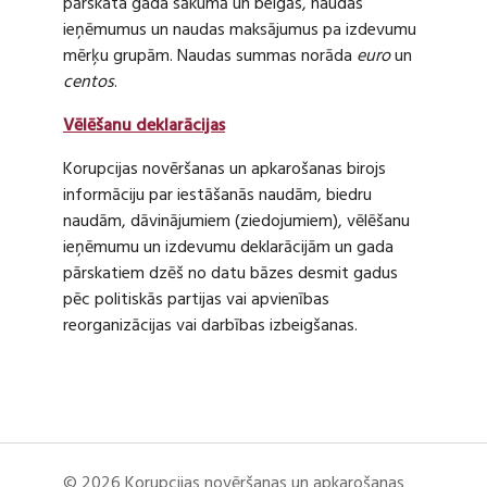
pārskata gada sākumā un beigās, naudas
ieņēmumus un naudas maksājumus pa izdevumu
mērķu grupām. Naudas summas norāda
euro
un
centos
.
Vēlēšanu deklarācijas
Korupcijas novēršanas un apkarošanas birojs
informāciju par iestāšanās naudām, biedru
naudām, dāvinājumiem (ziedojumiem), vēlēšanu
ieņēmumu un izdevumu deklarācijām un gada
pārskatiem dzēš no datu bāzes desmit gadus
pēc politiskās partijas vai apvienības
reorganizācijas vai darbības izbeigšanas.
© 2026 Korupcijas novēršanas un apkarošanas