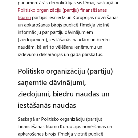
parlamentārās demokrātijas sistēmai, saskaņā ar
Politisko organizāciju (partiju) finansēšanas
likumu
partijas iesniedz un Korupcijas novēršanas
un apkarošanas birojs publicē tīmekļa vietnē
informāciju par partiju dāvinājumiem
(ziedojumiem), iestāšanās naudām un biedru
naudām, kā arī to vēlēšanu ieņēmumu un
izdevumu deklarācijas un gada pārskatus.
Politisko organizāciju (partiju)
saņemtie dāvinājumi,
ziedojumi, biedru naudas un
iestāšanās naudas
Saskaņā ar Politisko organizāciju (partiju)
finansēšanas likumu Korupcijas novēršanas un
apkarošanas birojs tīmekļa vietnē publicē