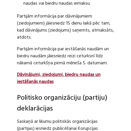
naudas vai biedru naudas iemaksu.
Partijām informācija par dāvinājumiem
(ziedojumiem) jāiesniedz 15 dienu laikā pēc tam,
kad dāvinājums (ziedojums) saņemts, atmaksāts,
atdots.
Partijām informācija par iestāšanās naudām un
biedru naudām jāiesniedz reizi ceturksnī līdz
nākamā ceturkšņa pirmā mēneša 5. datumam.
Dāvinājumi, ziedojumi, biedru naudas un
iestāšanās naudas
Politisko organizāciju (partiju)
deklarācijas
Saskaņā ar likumu politiskās organizācijas
(partijas) iesniedz publicēšanai Korupcijas