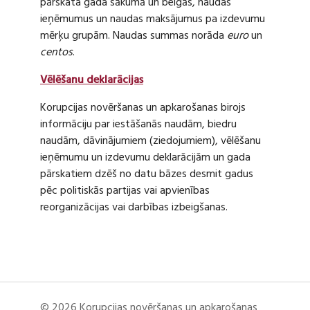
pārskata gada sākumā un beigās, naudas
ieņēmumus un naudas maksājumus pa izdevumu
mērķu grupām. Naudas summas norāda
euro
un
centos
.
Vēlēšanu deklarācijas
Korupcijas novēršanas un apkarošanas birojs
informāciju par iestāšanās naudām, biedru
naudām, dāvinājumiem (ziedojumiem), vēlēšanu
ieņēmumu un izdevumu deklarācijām un gada
pārskatiem dzēš no datu bāzes desmit gadus
pēc politiskās partijas vai apvienības
reorganizācijas vai darbības izbeigšanas.
© 2026 Korupcijas novēršanas un apkarošanas