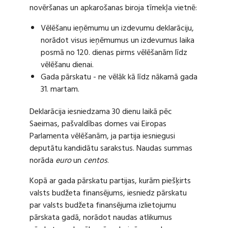
novēršanas un apkarošanas biroja tīmekļa vietnē:
Vēlēšanu ieņēmumu un izdevumu deklarāciju,
norādot visus ieņēmumus un izdevumus laika
posmā no 120. dienas pirms vēlēšanām līdz
vēlēšanu dienai.
Gada pārskatu - ne vēlāk kā līdz nākamā gada
31. martam.
Deklarācija iesniedzama 30 dienu laikā pēc
Saeimas, pašvaldības domes vai Eiropas
Parlamenta vēlēšanām, ja partija iesniegusi
deputātu kandidātu sarakstus. Naudas summas
norāda
euro
un
centos
.
Kopā ar gada pārskatu partijas, kurām piešķirts
valsts budžeta finansējums, iesniedz pārskatu
par valsts budžeta finansējuma izlietojumu
pārskata gadā, norādot naudas atlikumus