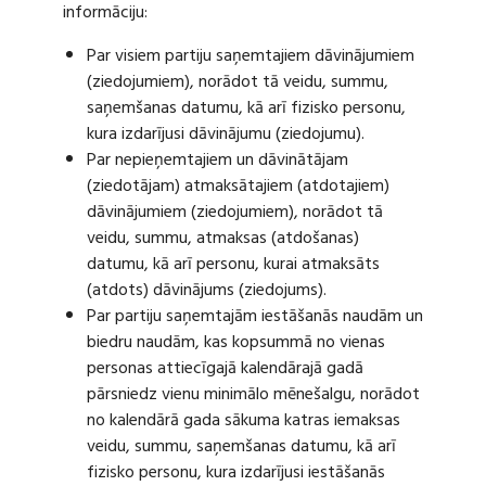
informāciju:
Par visiem partiju saņemtajiem dāvinājumiem
(ziedojumiem), norādot tā veidu, summu,
saņemšanas datumu, kā arī fizisko personu,
kura izdarījusi dāvinājumu (ziedojumu).
Par nepieņemtajiem un dāvinātājam
(ziedotājam) atmaksātajiem (atdotajiem)
dāvinājumiem (ziedojumiem), norādot tā
veidu, summu, atmaksas (atdošanas)
datumu, kā arī personu, kurai atmaksāts
(atdots) dāvinājums (ziedojums).
Par partiju saņemtajām iestāšanās naudām un
biedru naudām, kas kopsummā no vienas
personas attiecīgajā kalendārajā gadā
pārsniedz vienu minimālo mēnešalgu, norādot
no kalendārā gada sākuma katras iemaksas
veidu, summu, saņemšanas datumu, kā arī
fizisko personu, kura izdarījusi iestāšanās