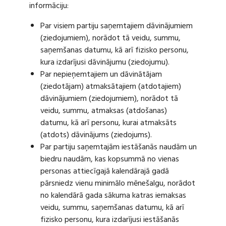
informāciju:
Par visiem partiju saņemtajiem dāvinājumiem
(ziedojumiem), norādot tā veidu, summu,
saņemšanas datumu, kā arī fizisko personu,
kura izdarījusi dāvinājumu (ziedojumu).
Par nepieņemtajiem un dāvinātājam
(ziedotājam) atmaksātajiem (atdotajiem)
dāvinājumiem (ziedojumiem), norādot tā
veidu, summu, atmaksas (atdošanas)
datumu, kā arī personu, kurai atmaksāts
(atdots) dāvinājums (ziedojums).
Par partiju saņemtajām iestāšanās naudām un
biedru naudām, kas kopsummā no vienas
personas attiecīgajā kalendārajā gadā
pārsniedz vienu minimālo mēnešalgu, norādot
no kalendārā gada sākuma katras iemaksas
veidu, summu, saņemšanas datumu, kā arī
fizisko personu, kura izdarījusi iestāšanās