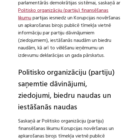
parlamentārās demokrātijas sistēmai, saskaņā ar
Politisko organizāciju (partiju) finansēšanas
likumu
partijas iesniedz un Korupcijas novēršanas
un apkarošanas birojs publicē tīmekļa vietnē
informāciju par partiju dāvinājumiem
(ziedojumiem), iestāšanās naudām un biedru
naudām, kā arī to vēlēšanu ieņēmumu un
izdevumu deklarācijas un gada pārskatus.
Politisko organizāciju (partiju)
saņemtie dāvinājumi,
ziedojumi, biedru naudas un
iestāšanās naudas
Saskaņā ar Politisko organizāciju (partiju)
finansēšanas likumu Korupcijas novēršanas un
apkarošanas birojs tīmekļa vietnē publicē