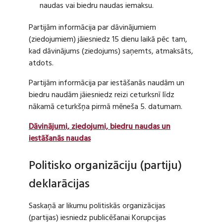
naudas vai biedru naudas iemaksu.
Partijām informācija par dāvinājumiem
(ziedojumiem) jāiesniedz 15 dienu laikā pēc tam,
kad dāvinājums (ziedojums) saņemts, atmaksāts,
atdots.
Partijām informācija par iestāšanās naudām un
biedru naudām jāiesniedz reizi ceturksnī līdz
nākamā ceturkšņa pirmā mēneša 5. datumam.
Dāvinājumi, ziedojumi, biedru naudas un
iestāšanās naudas
Politisko organizāciju (partiju)
deklarācijas
Saskaņā ar likumu politiskās organizācijas
(partijas) iesniedz publicēšanai Korupcijas