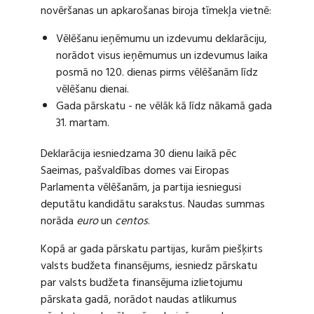
novēršanas un apkarošanas biroja tīmekļa vietnē:
Vēlēšanu ieņēmumu un izdevumu deklarāciju,
norādot visus ieņēmumus un izdevumus laika
posmā no 120. dienas pirms vēlēšanām līdz
vēlēšanu dienai.
Gada pārskatu - ne vēlāk kā līdz nākamā gada
31. martam.
Deklarācija iesniedzama 30 dienu laikā pēc
Saeimas, pašvaldības domes vai Eiropas
Parlamenta vēlēšanām, ja partija iesniegusi
deputātu kandidātu sarakstus. Naudas summas
norāda
euro
un
centos
.
Kopā ar gada pārskatu partijas, kurām piešķirts
valsts budžeta finansējums, iesniedz pārskatu
par valsts budžeta finansējuma izlietojumu
pārskata gadā, norādot naudas atlikumus