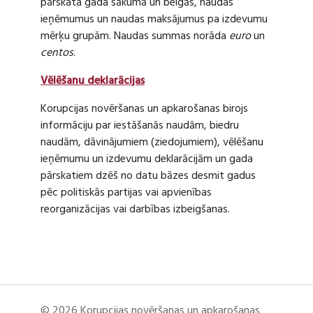
pārskata gada sākumā un beigās, naudas
ieņēmumus un naudas maksājumus pa izdevumu
mērķu grupām. Naudas summas norāda
euro
un
centos
.
Vēlēšanu deklarācijas
Korupcijas novēršanas un apkarošanas birojs
informāciju par iestāšanās naudām, biedru
naudām, dāvinājumiem (ziedojumiem), vēlēšanu
ieņēmumu un izdevumu deklarācijām un gada
pārskatiem dzēš no datu bāzes desmit gadus
pēc politiskās partijas vai apvienības
reorganizācijas vai darbības izbeigšanas.
© 2026 Korupcijas novēršanas un apkarošanas