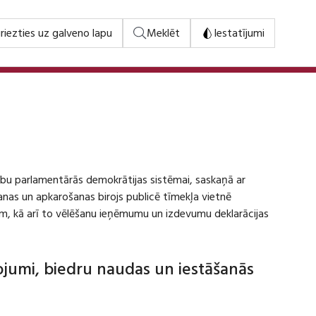
riezties uz galveno lapu
Meklēt
Iestatījumi
stību parlamentārās demokrātijas sistēmai, saskaņā ar
šanas un apkarošanas birojs publicē tīmekļa vietnē
m, kā arī to vēlēšanu ieņēmumu un izdevumu deklarācijas
dojumi, biedru naudas un iestāšanās