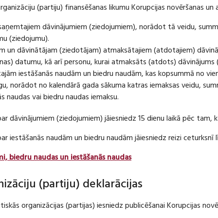
organizāciju (partiju) finansēšanas likumu Korupcijas novēršanas un 
u saņemtajiem dāvinājumiem (ziedojumiem), norādot tā veidu, summ
umu (ziedojumu).
m un dāvinātājam (ziedotājam) atmaksātajiem (atdotajiem) dāvin
as) datumu, kā arī personu, kurai atmaksāts (atdots) dāvinājums 
tajām iestāšanās naudām un biedru naudām, kas kopsummā no viena
u, norādot no kalendārā gada sākuma katras iemaksas veidu, summ
nās naudas vai biedru naudas iemaksu.
par dāvinājumiem (ziedojumiem) jāiesniedz 15 dienu laikā pēc tam,
 par iestāšanās naudām un biedru naudām jāiesniedz reizi ceturksn
mi, biedru naudas un iestāšanās naudas
nizāciju (partiju) deklarācijas
itiskās organizācijas (partijas) iesniedz publicēšanai Korupcijas no