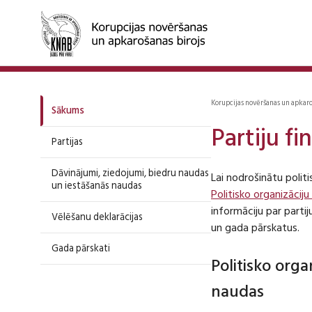
Korupcijas novēršanas un apkar
Sākums
Partiju f
Partijas
Dāvinājumi, ziedojumi, biedru naudas
Lai nodrošinātu polit
un iestāšanās naudas
Politisko organizāciju
informāciju par part
Vēlēšanu deklarācijas
un gada pārskatus.
Gada pārskati
Politisko org
naudas