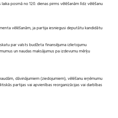
laika posmā no 120. dienas pirms vēlēšanām līdz vēlēšanu
amenta vēlēšanām, ja partija iesniegusi deputātu kandidātu
rskatu par valsts budžeta finansējuma izlietojumu
eņēmumus un naudas maksājumus pa izdevumu mērķu
ru naudām, dāvinājumiem (ziedojumiem), vēlēšanu ieņēmumu
skās partijas vai apvienības reorganizācijas vai darbības