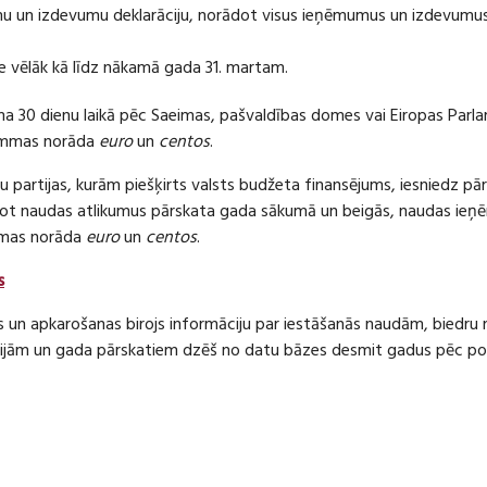
 un izdevumu deklarāciju, norādot visus ieņēmumus un izdevumus 
e vēlāk kā līdz nākamā gada 31. martam.
ma 30 dienu laikā pēc Saeimas, pašvaldības domes vai Eiropas Parl
ummas norāda
euro
un
centos
.
 partijas, kurām piešķirts valsts budžeta finansējums, iesniedz pā
dot naudas atlikumus pārskata gada sākumā un beigās, naudas i
mas norāda
euro
un
centos
.
s
s un apkarošanas birojs informāciju par iestāšanās naudām, bied
jām un gada pārskatiem dzēš no datu bāzes desmit gadus pēc politi