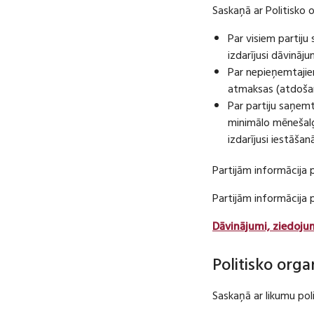
Saskaņā ar Politisko 
Par visiem partij
izdarījusi dāvināj
Par nepieņemtajie
atmaksas (atdošan
Par partiju saņem
minimālo mēnešalg
izdarījusi iestāša
Partijām informācija 
Partijām informācija
Dāvinājumi, ziedoju
Politisko orga
Saskaņā ar likumu pol