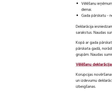
Vēlēšanu ieņēmumu
dienai.
Gada pārskatu - n
Deklarācija iesniedza
sarakstus. Naudas s
Kopā ar gada pārskatu
pārskata gadā, norā
grupām. Naudas sum
Vēlēšanu deklarācija
Korupcijas novēršana
un izdevumu deklarāci
izbeigšanas.