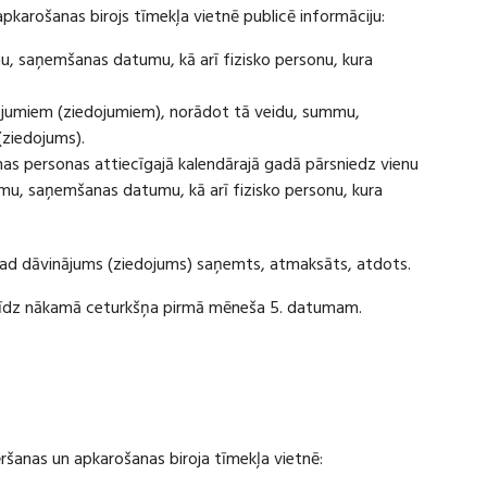
apkarošanas birojs tīmekļa vietnē publicē informāciju:
u, saņemšanas datumu, kā arī fizisko personu, kura
ājumiem (ziedojumiem), norādot tā veidu, summu,
(ziedojums).
s personas attiecīgajā kalendārajā gadā pārsniedz vienu
u, saņemšanas datumu, kā arī fizisko personu, kura
 kad dāvinājums (ziedojums) saņemts, atmaksāts, atdots.
ī līdz nākamā ceturkšņa pirmā mēneša 5. datumam.
vēršanas un apkarošanas biroja tīmekļa vietnē: