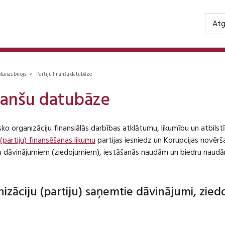
Atg
ošanas birojs > Partiju finanšu datubāze
inanšu datubāze
isko organizāciju finansiālās darbības atklātumu, likumību un atbil
 (partiju) finansēšanas likumu
partijas iesniedz un Korupcijas novēr
iju dāvinājumiem (ziedojumiem), iestāšanās naudām un biedru naudā
anizāciju (partiju) saņemtie dāvinājumi, zie