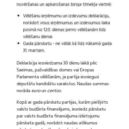
novēršanas un apkarošanas biroja tīmekļa vietnē:
Vēlēšanu ieņēmumu un izdevumu deklarāciju,
norādot visus ieņēmumus un izdevumus laika
posmā no 120. dienas pirms vēlēšanām līdz
vēlēšanu dienai.
Gada pārskatu - ne vēlāk kā līdz nākamā gada
31. martam.
Deklarācija iesniedzama 30 dienu laikā pēc
Saeimas, pašvaldības domes vai Eiropas
Parlamenta vēlēšanām, ja partija iesniegusi
deputātu kandidātu sarakstus. Naudas summas
norāda
euro
un
centos
.
Kopā ar gada pārskatu partijas, kurām piešķirts
valsts budžeta finansējums, iesniedz pārskatu
par valsts budžeta finansējuma izlietojumu
pārskata gadā, norādot naudas atlikumus