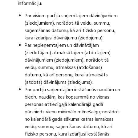
informāciju:
Par visiem partiju saņemtajiem dāvinājumiem
(ziedojumiem), norādot tā veidu, summu,
saņemšanas datumu, kā arī fizisko personu,
kura izdarījusi dāvinājumu (ziedojumu).
Par nepieņemtajiem un dāvinātājam
(ziedotājam) atmaksātajiem (atdotajiem)
dāvinājumiem (ziedojumiem), norādot tā
veidu, summu, atmaksas (atdošanas)
datumu, kā arī personu, kurai atmaksāts
(atdots) dāvinājums (ziedojums).
Par partiju saņemtajām iestāšanās naudām un
biedru naudām, kas kopsummā no vienas
personas attiecīgajā kalendārajā gadā
pārsniedz vienu minimālo mēnešalgu, norādot
no kalendārā gada sākuma katras iemaksas
veidu, summu, saņemšanas datumu, kā arī
fizisko personu, kura izdarījusi iestāšanās