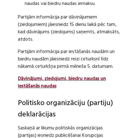
naudas vai biedru naudas iemaksu.
Partijām informācija par dāvinājumiem
(ziedojumiem) jāiesniedz 15 dienu laikā pēc tam,
kad dāvinājums (ziedojums) saņemts, atmaksāts,
atdots.
Partijām informācija par iestāšanās naudām un
biedru naudām jāiesniedz reizi ceturksnī līdz
nākamā ceturkšņa pirmā mēneša 5. datumam.
Dāvinājumi, ziedojumi, biedru naudas un
iestāšanās naudas
Politisko organizāciju (partiju)
deklarācijas
Saskaņā ar likumu politiskās organizācijas
(partijas) iesniedz publicēšanai Korupcijas