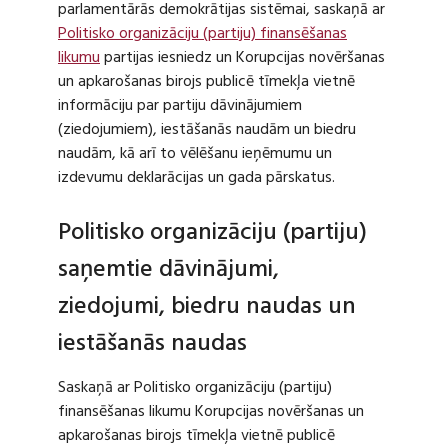
parlamentārās demokrātijas sistēmai, saskaņā ar
Politisko organizāciju (partiju) finansēšanas
likumu
partijas iesniedz un Korupcijas novēršanas
un apkarošanas birojs publicē tīmekļa vietnē
informāciju par partiju dāvinājumiem
(ziedojumiem), iestāšanās naudām un biedru
naudām, kā arī to vēlēšanu ieņēmumu un
izdevumu deklarācijas un gada pārskatus.
Politisko organizāciju (partiju)
saņemtie dāvinājumi,
ziedojumi, biedru naudas un
iestāšanās naudas
Saskaņā ar Politisko organizāciju (partiju)
finansēšanas likumu Korupcijas novēršanas un
apkarošanas birojs tīmekļa vietnē publicē