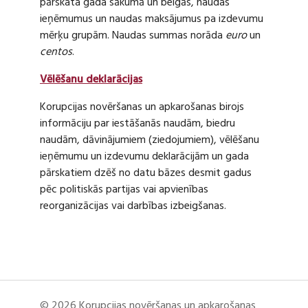
pārskata gada sākumā un beigās, naudas
ieņēmumus un naudas maksājumus pa izdevumu
mērķu grupām. Naudas summas norāda
euro
un
centos
.
Vēlēšanu deklarācijas
Korupcijas novēršanas un apkarošanas birojs
informāciju par iestāšanās naudām, biedru
naudām, dāvinājumiem (ziedojumiem), vēlēšanu
ieņēmumu un izdevumu deklarācijām un gada
pārskatiem dzēš no datu bāzes desmit gadus
pēc politiskās partijas vai apvienības
reorganizācijas vai darbības izbeigšanas.
© 2026 Korupcijas novēršanas un apkarošanas