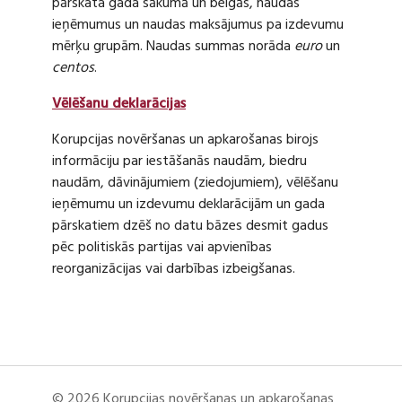
pārskata gada sākumā un beigās, naudas
ieņēmumus un naudas maksājumus pa izdevumu
mērķu grupām. Naudas summas norāda
euro
un
centos
.
Vēlēšanu deklarācijas
Korupcijas novēršanas un apkarošanas birojs
informāciju par iestāšanās naudām, biedru
naudām, dāvinājumiem (ziedojumiem), vēlēšanu
ieņēmumu un izdevumu deklarācijām un gada
pārskatiem dzēš no datu bāzes desmit gadus
pēc politiskās partijas vai apvienības
reorganizācijas vai darbības izbeigšanas.
© 2026 Korupcijas novēršanas un apkarošanas