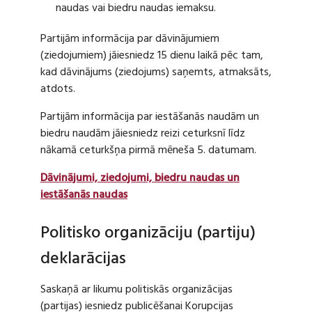
naudas vai biedru naudas iemaksu.
Partijām informācija par dāvinājumiem
(ziedojumiem) jāiesniedz 15 dienu laikā pēc tam,
kad dāvinājums (ziedojums) saņemts, atmaksāts,
atdots.
Partijām informācija par iestāšanās naudām un
biedru naudām jāiesniedz reizi ceturksnī līdz
nākamā ceturkšņa pirmā mēneša 5. datumam.
Dāvinājumi, ziedojumi, biedru naudas un
iestāšanās naudas
Politisko organizāciju (partiju)
deklarācijas
Saskaņā ar likumu politiskās organizācijas
(partijas) iesniedz publicēšanai Korupcijas