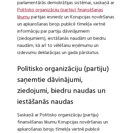
parlamentārās demokrātijas sistēmai, saskaņā ar
Politisko organizāciju (partiju) finansēšanas
likumu
partijas iesniedz un Korupcijas novēršanas
un apkarošanas birojs publicē tīmekļa vietnē
informāciju par partiju dāvinājumiem
(ziedojumiem), iestāšanās naudām un biedru
naudām, kā arī to vēlēšanu ieņēmumu un
izdevumu deklarācijas un gada pārskatus.
Politisko organizāciju (partiju)
saņemtie dāvinājumi,
ziedojumi, biedru naudas un
iestāšanās naudas
Saskaņā ar Politisko organizāciju (partiju)
finansēšanas likumu Korupcijas novēršanas un
apkarošanas birojs tīmekļa vietnē publicē