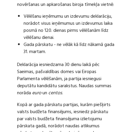
novēršanas un apkarošanas biroja tīmekļa vietnē:
Vēlēšanu ieņēmumu un izdevumu deklarāciju,
norādot visus ieņēmumus un izdevumus laika
posmā no 120. dienas pirms vēlēšanām līdz
vēlēšanu dienai.
Gada pārskatu - ne vēlāk kā līdz nākamā gada
31. martam.
Deklarācija iesniedzama 30 dienu laikā pēc
Saeimas, pašvaldības domes vai Eiropas
Parlamenta vēlēšanām, ja partija iesniegusi
deputātu kandidātu sarakstus. Naudas summas
norāda
euro
un
centos
.
Kopā ar gada pārskatu partijas, kurām piešķirts
valsts budžeta finansējums, iesniedz pārskatu
par valsts budžeta finansējuma izlietojumu
pārskata gadā, norādot naudas atlikumus