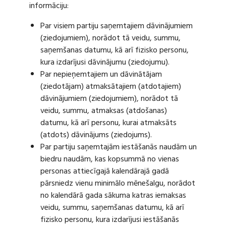
informāciju:
Par visiem partiju saņemtajiem dāvinājumiem
(ziedojumiem), norādot tā veidu, summu,
saņemšanas datumu, kā arī fizisko personu,
kura izdarījusi dāvinājumu (ziedojumu).
Par nepieņemtajiem un dāvinātājam
(ziedotājam) atmaksātajiem (atdotajiem)
dāvinājumiem (ziedojumiem), norādot tā
veidu, summu, atmaksas (atdošanas)
datumu, kā arī personu, kurai atmaksāts
(atdots) dāvinājums (ziedojums).
Par partiju saņemtajām iestāšanās naudām un
biedru naudām, kas kopsummā no vienas
personas attiecīgajā kalendārajā gadā
pārsniedz vienu minimālo mēnešalgu, norādot
no kalendārā gada sākuma katras iemaksas
veidu, summu, saņemšanas datumu, kā arī
fizisko personu, kura izdarījusi iestāšanās