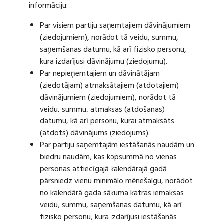
informāciju:
Par visiem partiju saņemtajiem dāvinājumiem
(ziedojumiem), norādot tā veidu, summu,
saņemšanas datumu, kā arī fizisko personu,
kura izdarījusi dāvinājumu (ziedojumu).
Par nepieņemtajiem un dāvinātājam
(ziedotājam) atmaksātajiem (atdotajiem)
dāvinājumiem (ziedojumiem), norādot tā
veidu, summu, atmaksas (atdošanas)
datumu, kā arī personu, kurai atmaksāts
(atdots) dāvinājums (ziedojums).
Par partiju saņemtajām iestāšanās naudām un
biedru naudām, kas kopsummā no vienas
personas attiecīgajā kalendārajā gadā
pārsniedz vienu minimālo mēnešalgu, norādot
no kalendārā gada sākuma katras iemaksas
veidu, summu, saņemšanas datumu, kā arī
fizisko personu, kura izdarījusi iestāšanās