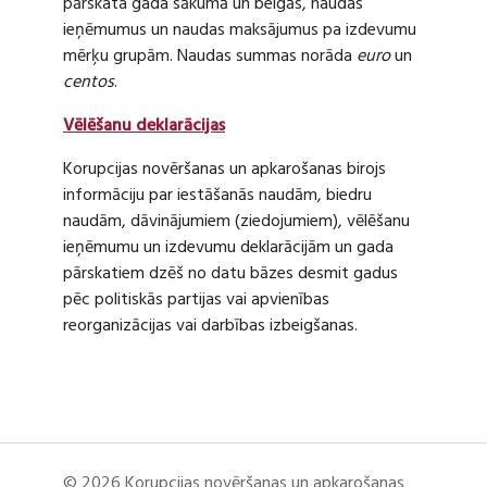
pārskata gada sākumā un beigās, naudas
ieņēmumus un naudas maksājumus pa izdevumu
mērķu grupām. Naudas summas norāda
euro
un
centos
.
Vēlēšanu deklarācijas
Korupcijas novēršanas un apkarošanas birojs
informāciju par iestāšanās naudām, biedru
naudām, dāvinājumiem (ziedojumiem), vēlēšanu
ieņēmumu un izdevumu deklarācijām un gada
pārskatiem dzēš no datu bāzes desmit gadus
pēc politiskās partijas vai apvienības
reorganizācijas vai darbības izbeigšanas.
© 2026 Korupcijas novēršanas un apkarošanas