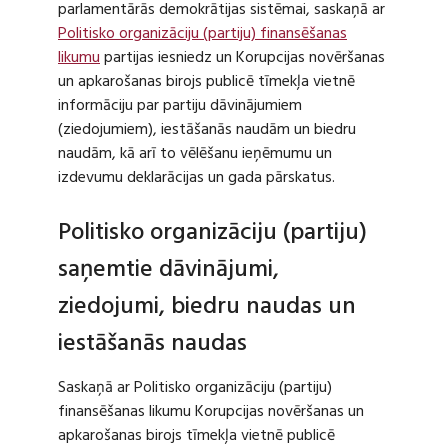
parlamentārās demokrātijas sistēmai, saskaņā ar
Politisko organizāciju (partiju) finansēšanas
likumu
partijas iesniedz un Korupcijas novēršanas
un apkarošanas birojs publicē tīmekļa vietnē
informāciju par partiju dāvinājumiem
(ziedojumiem), iestāšanās naudām un biedru
naudām, kā arī to vēlēšanu ieņēmumu un
izdevumu deklarācijas un gada pārskatus.
Politisko organizāciju (partiju)
saņemtie dāvinājumi,
ziedojumi, biedru naudas un
iestāšanās naudas
Saskaņā ar Politisko organizāciju (partiju)
finansēšanas likumu Korupcijas novēršanas un
apkarošanas birojs tīmekļa vietnē publicē