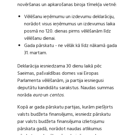
novēršanas un apkarošanas biroja tīmekļa vietnē:
Vēlēšanu ieņēmumu un izdevumu deklarāciju,
norādot visus ieņēmumus un izdevumus laika
posmā no 120. dienas pirms vēlēšanām līdz
vēlēšanu dienai.
Gada pārskatu - ne vēlāk kā līdz nākamā gada
31. martam.
Deklarācija iesniedzama 30 dienu laikā pēc
Saeimas, pašvaldības domes vai Eiropas
Parlamenta vēlēšanām, ja partija iesniegusi
deputātu kandidātu sarakstus. Naudas summas
norāda
euro
un
centos
.
Kopā ar gada pārskatu partijas, kurām piešķirts
valsts budžeta finansējums, iesniedz pārskatu
par valsts budžeta finansējuma izlietojumu
pārskata gadā, norādot naudas atlikumus