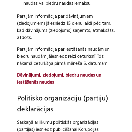
naudas vai biedru naudas iemaksu.
Partijām informācija par dāvinājumiem
(ziedojumiem) jāiesniedz 15 dienu laikā pēc tam,
kad dāvinājums (ziedojums) saņemts, atmaksāts,
atdots.
Partijām informācija par iestāšanās naudām un
biedru naudām jāiesniedz reizi ceturksnī līdz
nākamā ceturkšņa pirmā mēneša 5. datumam.
Dāvinājumi, ziedojumi, biedru naudas un
iestāšanās naudas
Politisko organizāciju (partiju)
deklarācijas
Saskaņā ar likumu politiskās organizācijas
(partijas) iesniedz publicēšanai Korupcijas