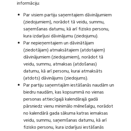
informāciju:
Par visiem partiju saņemtajiem dāvinājumiem
(ziedojumiem), norādot tā veidu, summu,
saņemšanas datumu, kā arī fizisko personu,
kura izdarījusi dāvinājumu (ziedojumu).
Par nepieņemtajiem un dāvinātājam
(ziedotājam) atmaksātajiem (atdotajiem)
dāvinājumiem (ziedojumiem), norādot tā
veidu, summu, atmaksas (atdošanas)
datumu, kā arī personu, kurai atmaksāts
(atdots) dāvinājums (ziedojums).
Par partiju saņemtajām iestāšanās naudām un
biedru naudām, kas kopsummā no vienas
personas attiecīgajā kalendārajā gadā
pārsniedz vienu minimālo mēnešalgu, norādot
no kalendārā gada sākuma katras iemaksas
veidu, summu, saņemšanas datumu, kā arī
fizisko personu, kura izdarījusi iestāšanās