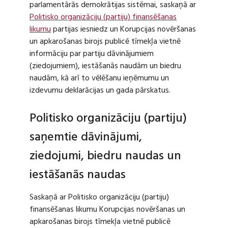
parlamentārās demokrātijas sistēmai, saskaņā ar
Politisko organizāciju (partiju) finansēšanas
likumu
partijas iesniedz un Korupcijas novēršanas
un apkarošanas birojs publicē tīmekļa vietnē
informāciju par partiju dāvinājumiem
(ziedojumiem), iestāšanās naudām un biedru
naudām, kā arī to vēlēšanu ieņēmumu un
izdevumu deklarācijas un gada pārskatus.
Politisko organizāciju (partiju)
saņemtie dāvinājumi,
ziedojumi, biedru naudas un
iestāšanās naudas
Saskaņā ar Politisko organizāciju (partiju)
finansēšanas likumu Korupcijas novēršanas un
apkarošanas birojs tīmekļa vietnē publicē