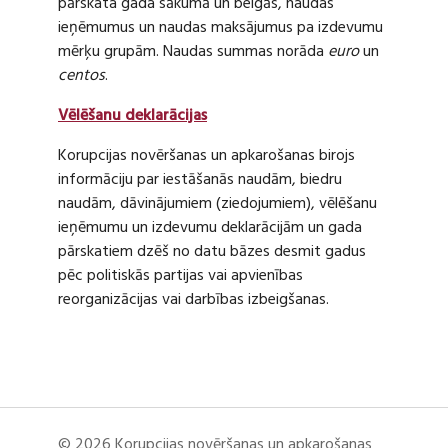
pārskata gada sākumā un beigās, naudas
ieņēmumus un naudas maksājumus pa izdevumu
mērķu grupām. Naudas summas norāda
euro
un
centos
.
Vēlēšanu deklarācijas
Korupcijas novēršanas un apkarošanas birojs
informāciju par iestāšanās naudām, biedru
naudām, dāvinājumiem (ziedojumiem), vēlēšanu
ieņēmumu un izdevumu deklarācijām un gada
pārskatiem dzēš no datu bāzes desmit gadus
pēc politiskās partijas vai apvienības
reorganizācijas vai darbības izbeigšanas.
© 2026 Korupcijas novēršanas un apkarošanas