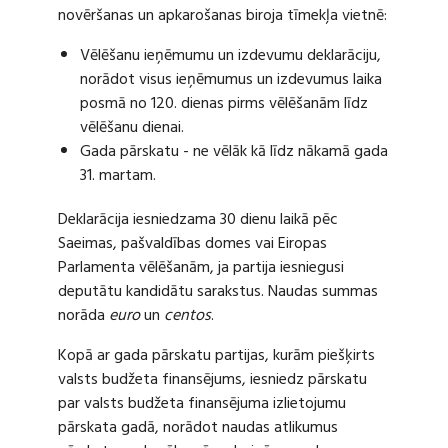
novēršanas un apkarošanas biroja tīmekļa vietnē:
Vēlēšanu ieņēmumu un izdevumu deklarāciju,
norādot visus ieņēmumus un izdevumus laika
posmā no 120. dienas pirms vēlēšanām līdz
vēlēšanu dienai.
Gada pārskatu - ne vēlāk kā līdz nākamā gada
31. martam.
Deklarācija iesniedzama 30 dienu laikā pēc
Saeimas, pašvaldības domes vai Eiropas
Parlamenta vēlēšanām, ja partija iesniegusi
deputātu kandidātu sarakstus. Naudas summas
norāda
euro
un
centos
.
Kopā ar gada pārskatu partijas, kurām piešķirts
valsts budžeta finansējums, iesniedz pārskatu
par valsts budžeta finansējuma izlietojumu
pārskata gadā, norādot naudas atlikumus