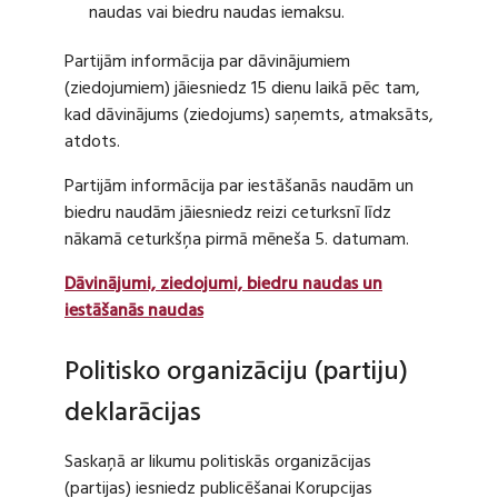
naudas vai biedru naudas iemaksu.
Partijām informācija par dāvinājumiem
(ziedojumiem) jāiesniedz 15 dienu laikā pēc tam,
kad dāvinājums (ziedojums) saņemts, atmaksāts,
atdots.
Partijām informācija par iestāšanās naudām un
biedru naudām jāiesniedz reizi ceturksnī līdz
nākamā ceturkšņa pirmā mēneša 5. datumam.
Dāvinājumi, ziedojumi, biedru naudas un
iestāšanās naudas
Politisko organizāciju (partiju)
deklarācijas
Saskaņā ar likumu politiskās organizācijas
(partijas) iesniedz publicēšanai Korupcijas