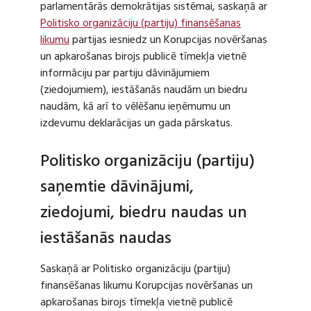
parlamentārās demokrātijas sistēmai, saskaņā ar
Politisko organizāciju (partiju) finansēšanas
likumu
partijas iesniedz un Korupcijas novēršanas
un apkarošanas birojs publicē tīmekļa vietnē
informāciju par partiju dāvinājumiem
(ziedojumiem), iestāšanās naudām un biedru
naudām, kā arī to vēlēšanu ieņēmumu un
izdevumu deklarācijas un gada pārskatus.
Politisko organizāciju (partiju)
saņemtie dāvinājumi,
ziedojumi, biedru naudas un
iestāšanās naudas
Saskaņā ar Politisko organizāciju (partiju)
finansēšanas likumu Korupcijas novēršanas un
apkarošanas birojs tīmekļa vietnē publicē