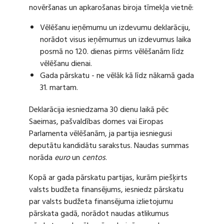
novēršanas un apkarošanas biroja tīmekļa vietnē:
Vēlēšanu ieņēmumu un izdevumu deklarāciju,
norādot visus ieņēmumus un izdevumus laika
posmā no 120. dienas pirms vēlēšanām līdz
vēlēšanu dienai.
Gada pārskatu - ne vēlāk kā līdz nākamā gada
31. martam.
Deklarācija iesniedzama 30 dienu laikā pēc
Saeimas, pašvaldības domes vai Eiropas
Parlamenta vēlēšanām, ja partija iesniegusi
deputātu kandidātu sarakstus. Naudas summas
norāda
euro
un
centos
.
Kopā ar gada pārskatu partijas, kurām piešķirts
valsts budžeta finansējums, iesniedz pārskatu
par valsts budžeta finansējuma izlietojumu
pārskata gadā, norādot naudas atlikumus