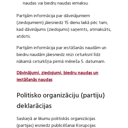
naudas vai biedru naudas iemaksu.
Partijām informācija par dāvinājumiem
(ziedojumiem) jāiesniedz 15 dienu laikā pēc tam,
kad dāvinājums (ziedojums) saņemts, atmaksāts,
atdots.
Partijām informācija par iestāšanās naudām un
biedru naudām jāiesniedz reizi ceturksnī līdz
nākamā ceturkšņa pirmā mēneša 5. datumam.
Dāvinājumi, ziedojumi, biedru naudas un
iestāšanās naudas
Politisko organizāciju (partiju)
deklarācijas
Saskaņā ar likumu politiskās organizācijas
(partijas) iesniedz publicēšanai Korupcijas