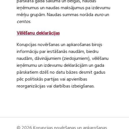
pārskata gada sākumā un beigās, naudas
ieņēmumus un naudas maksājumus pa izdevumu
mērķu grupām. Naudas summas norāda
euro
un
centos
.
Vēlēšanu deklarācijas
Korupcijas novēršanas un apkarošanas birojs
informāciju par iestāšanās naudām, biedru
naudām, dāvinājumiem (ziedojumiem), vēlēšanu
ieņēmumu un izdevumu deklarācijām un gada
pārskatiem dzēš no datu bāzes desmit gadus
pēc politiskās partijas vai apvienības
reorganizācijas vai darbības izbeigšanas.
© 2026 Korupcijas novēršanas un apkarošanas