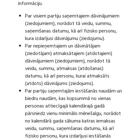
informāciju:
Par visiem partiju saņemtajiem dāvinājumiem
(ziedojumiem), norādot tā veidu, summu,
saņemšanas datumu, kā arī fizisko personu,
kura izdarījusi dāvinājumu (ziedojumu).
Par nepieņemtajiem un dāvinātājam
(ziedotājam) atmaksātajiem (atdotajiem)
dāvinājumiem (ziedojumiem), norādot tā
veidu, summu, atmaksas (atdošanas)
datumu, kā arī personu, kurai atmaksāts
(atdots) dāvinājums (ziedojums).
Par partiju saņemtajām iestāšanās naudām un
biedru naudām, kas kopsummā no vienas
personas attiecīgajā kalendārajā gadā
pārsniedz vienu minimālo mēnešalgu, norādot
no kalendārā gada sākuma katras iemaksas
veidu, summu, saņemšanas datumu, kā arī
fizisko personu, kura izdarījusi iestāšanās