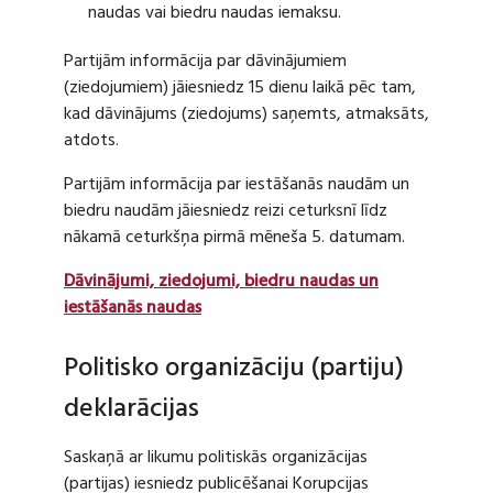
naudas vai biedru naudas iemaksu.
Partijām informācija par dāvinājumiem
(ziedojumiem) jāiesniedz 15 dienu laikā pēc tam,
kad dāvinājums (ziedojums) saņemts, atmaksāts,
atdots.
Partijām informācija par iestāšanās naudām un
biedru naudām jāiesniedz reizi ceturksnī līdz
nākamā ceturkšņa pirmā mēneša 5. datumam.
Dāvinājumi, ziedojumi, biedru naudas un
iestāšanās naudas
Politisko organizāciju (partiju)
deklarācijas
Saskaņā ar likumu politiskās organizācijas
(partijas) iesniedz publicēšanai Korupcijas