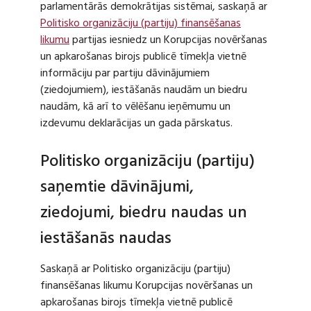
parlamentārās demokrātijas sistēmai, saskaņā ar
Politisko organizāciju (partiju) finansēšanas
likumu
partijas iesniedz un Korupcijas novēršanas
un apkarošanas birojs publicē tīmekļa vietnē
informāciju par partiju dāvinājumiem
(ziedojumiem), iestāšanās naudām un biedru
naudām, kā arī to vēlēšanu ieņēmumu un
izdevumu deklarācijas un gada pārskatus.
Politisko organizāciju (partiju)
saņemtie dāvinājumi,
ziedojumi, biedru naudas un
iestāšanās naudas
Saskaņā ar Politisko organizāciju (partiju)
finansēšanas likumu Korupcijas novēršanas un
apkarošanas birojs tīmekļa vietnē publicē