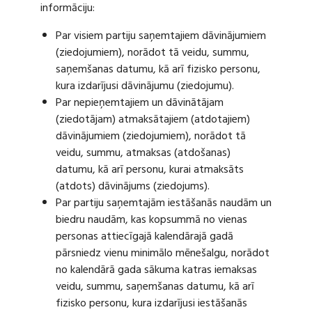
informāciju:
Par visiem partiju saņemtajiem dāvinājumiem
(ziedojumiem), norādot tā veidu, summu,
saņemšanas datumu, kā arī fizisko personu,
kura izdarījusi dāvinājumu (ziedojumu).
Par nepieņemtajiem un dāvinātājam
(ziedotājam) atmaksātajiem (atdotajiem)
dāvinājumiem (ziedojumiem), norādot tā
veidu, summu, atmaksas (atdošanas)
datumu, kā arī personu, kurai atmaksāts
(atdots) dāvinājums (ziedojums).
Par partiju saņemtajām iestāšanās naudām un
biedru naudām, kas kopsummā no vienas
personas attiecīgajā kalendārajā gadā
pārsniedz vienu minimālo mēnešalgu, norādot
no kalendārā gada sākuma katras iemaksas
veidu, summu, saņemšanas datumu, kā arī
fizisko personu, kura izdarījusi iestāšanās