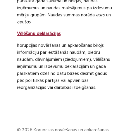
pārskata gada sākumā un beigās, naudas
ieņēmumus un naudas maksājumus pa izdevumu
mērķu grupām. Naudas summas norāda
euro
un
centos
.
Vēlēšanu deklarācijas
Korupcijas novēršanas un apkarošanas birojs
informāciju par iestāšanās naudām, biedru
naudām, dāvinājumiem (ziedojumiem), vēlēšanu
ieņēmumu un izdevumu deklarācijām un gada
pārskatiem dzēš no datu bāzes desmit gadus
pēc politiskās partijas vai apvienības
reorganizācijas vai darbības izbeigšanas.
© 2026 Korupcijas novēršanas un apkarošanas