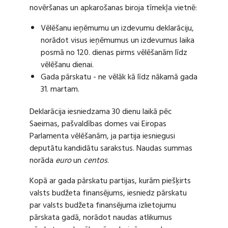
novēršanas un apkarošanas biroja tīmekļa vietnē:
Vēlēšanu ieņēmumu un izdevumu deklarāciju,
norādot visus ieņēmumus un izdevumus laika
posmā no 120. dienas pirms vēlēšanām līdz
vēlēšanu dienai.
Gada pārskatu - ne vēlāk kā līdz nākamā gada
31. martam.
Deklarācija iesniedzama 30 dienu laikā pēc
Saeimas, pašvaldības domes vai Eiropas
Parlamenta vēlēšanām, ja partija iesniegusi
deputātu kandidātu sarakstus. Naudas summas
norāda
euro
un
centos
.
Kopā ar gada pārskatu partijas, kurām piešķirts
valsts budžeta finansējums, iesniedz pārskatu
par valsts budžeta finansējuma izlietojumu
pārskata gadā, norādot naudas atlikumus