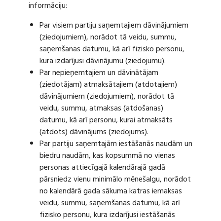
informāciju:
Par visiem partiju saņemtajiem dāvinājumiem
(ziedojumiem), norādot tā veidu, summu,
saņemšanas datumu, kā arī fizisko personu,
kura izdarījusi dāvinājumu (ziedojumu).
Par nepieņemtajiem un dāvinātājam
(ziedotājam) atmaksātajiem (atdotajiem)
dāvinājumiem (ziedojumiem), norādot tā
veidu, summu, atmaksas (atdošanas)
datumu, kā arī personu, kurai atmaksāts
(atdots) dāvinājums (ziedojums).
Par partiju saņemtajām iestāšanās naudām un
biedru naudām, kas kopsummā no vienas
personas attiecīgajā kalendārajā gadā
pārsniedz vienu minimālo mēnešalgu, norādot
no kalendārā gada sākuma katras iemaksas
veidu, summu, saņemšanas datumu, kā arī
fizisko personu, kura izdarījusi iestāšanās