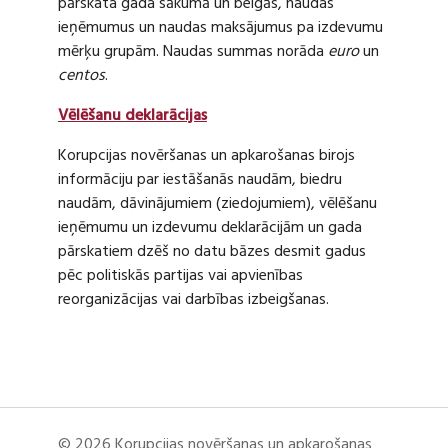
pārskata gada sākumā un beigās, naudas
ieņēmumus un naudas maksājumus pa izdevumu
mērķu grupām. Naudas summas norāda
euro
un
centos
.
Vēlēšanu deklarācijas
Korupcijas novēršanas un apkarošanas birojs
informāciju par iestāšanās naudām, biedru
naudām, dāvinājumiem (ziedojumiem), vēlēšanu
ieņēmumu un izdevumu deklarācijām un gada
pārskatiem dzēš no datu bāzes desmit gadus
pēc politiskās partijas vai apvienības
reorganizācijas vai darbības izbeigšanas.
© 2026 Korupcijas novēršanas un apkarošanas