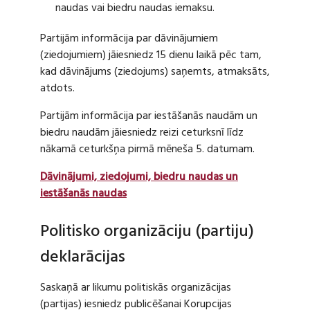
naudas vai biedru naudas iemaksu.
Partijām informācija par dāvinājumiem
(ziedojumiem) jāiesniedz 15 dienu laikā pēc tam,
kad dāvinājums (ziedojums) saņemts, atmaksāts,
atdots.
Partijām informācija par iestāšanās naudām un
biedru naudām jāiesniedz reizi ceturksnī līdz
nākamā ceturkšņa pirmā mēneša 5. datumam.
Dāvinājumi, ziedojumi, biedru naudas un
iestāšanās naudas
Politisko organizāciju (partiju)
deklarācijas
Saskaņā ar likumu politiskās organizācijas
(partijas) iesniedz publicēšanai Korupcijas