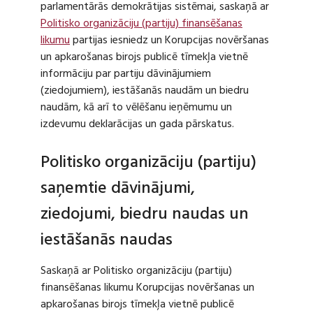
parlamentārās demokrātijas sistēmai, saskaņā ar
Politisko organizāciju (partiju) finansēšanas
likumu
partijas iesniedz un Korupcijas novēršanas
un apkarošanas birojs publicē tīmekļa vietnē
informāciju par partiju dāvinājumiem
(ziedojumiem), iestāšanās naudām un biedru
naudām, kā arī to vēlēšanu ieņēmumu un
izdevumu deklarācijas un gada pārskatus.
Politisko organizāciju (partiju)
saņemtie dāvinājumi,
ziedojumi, biedru naudas un
iestāšanās naudas
Saskaņā ar Politisko organizāciju (partiju)
finansēšanas likumu Korupcijas novēršanas un
apkarošanas birojs tīmekļa vietnē publicē