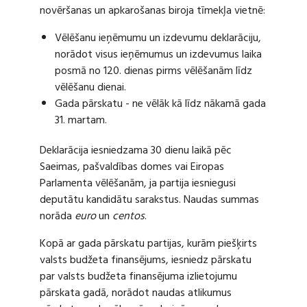
novēršanas un apkarošanas biroja tīmekļa vietnē:
Vēlēšanu ieņēmumu un izdevumu deklarāciju,
norādot visus ieņēmumus un izdevumus laika
posmā no 120. dienas pirms vēlēšanām līdz
vēlēšanu dienai.
Gada pārskatu - ne vēlāk kā līdz nākamā gada
31. martam.
Deklarācija iesniedzama 30 dienu laikā pēc
Saeimas, pašvaldības domes vai Eiropas
Parlamenta vēlēšanām, ja partija iesniegusi
deputātu kandidātu sarakstus. Naudas summas
norāda
euro
un
centos
.
Kopā ar gada pārskatu partijas, kurām piešķirts
valsts budžeta finansējums, iesniedz pārskatu
par valsts budžeta finansējuma izlietojumu
pārskata gadā, norādot naudas atlikumus