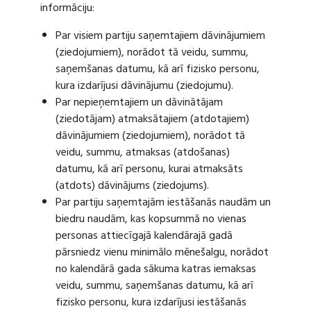
informāciju:
Par visiem partiju saņemtajiem dāvinājumiem
(ziedojumiem), norādot tā veidu, summu,
saņemšanas datumu, kā arī fizisko personu,
kura izdarījusi dāvinājumu (ziedojumu).
Par nepieņemtajiem un dāvinātājam
(ziedotājam) atmaksātajiem (atdotajiem)
dāvinājumiem (ziedojumiem), norādot tā
veidu, summu, atmaksas (atdošanas)
datumu, kā arī personu, kurai atmaksāts
(atdots) dāvinājums (ziedojums).
Par partiju saņemtajām iestāšanās naudām un
biedru naudām, kas kopsummā no vienas
personas attiecīgajā kalendārajā gadā
pārsniedz vienu minimālo mēnešalgu, norādot
no kalendārā gada sākuma katras iemaksas
veidu, summu, saņemšanas datumu, kā arī
fizisko personu, kura izdarījusi iestāšanās