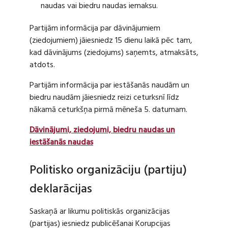
naudas vai biedru naudas iemaksu.
Partijām informācija par dāvinājumiem
(ziedojumiem) jāiesniedz 15 dienu laikā pēc tam,
kad dāvinājums (ziedojums) saņemts, atmaksāts,
atdots.
Partijām informācija par iestāšanās naudām un
biedru naudām jāiesniedz reizi ceturksnī līdz
nākamā ceturkšņa pirmā mēneša 5. datumam.
Dāvinājumi, ziedojumi, biedru naudas un
iestāšanās naudas
Politisko organizāciju (partiju)
deklarācijas
Saskaņā ar likumu politiskās organizācijas
(partijas) iesniedz publicēšanai Korupcijas