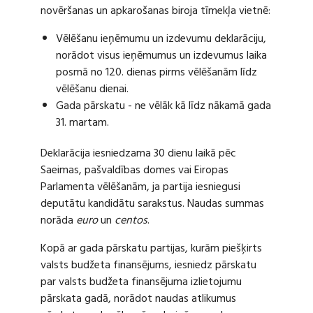
novēršanas un apkarošanas biroja tīmekļa vietnē:
Vēlēšanu ieņēmumu un izdevumu deklarāciju,
norādot visus ieņēmumus un izdevumus laika
posmā no 120. dienas pirms vēlēšanām līdz
vēlēšanu dienai.
Gada pārskatu - ne vēlāk kā līdz nākamā gada
31. martam.
Deklarācija iesniedzama 30 dienu laikā pēc
Saeimas, pašvaldības domes vai Eiropas
Parlamenta vēlēšanām, ja partija iesniegusi
deputātu kandidātu sarakstus. Naudas summas
norāda
euro
un
centos
.
Kopā ar gada pārskatu partijas, kurām piešķirts
valsts budžeta finansējums, iesniedz pārskatu
par valsts budžeta finansējuma izlietojumu
pārskata gadā, norādot naudas atlikumus