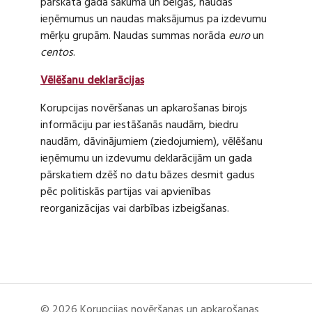
pārskata gada sākumā un beigās, naudas
ieņēmumus un naudas maksājumus pa izdevumu
mērķu grupām. Naudas summas norāda
euro
un
centos
.
Vēlēšanu deklarācijas
Korupcijas novēršanas un apkarošanas birojs
informāciju par iestāšanās naudām, biedru
naudām, dāvinājumiem (ziedojumiem), vēlēšanu
ieņēmumu un izdevumu deklarācijām un gada
pārskatiem dzēš no datu bāzes desmit gadus
pēc politiskās partijas vai apvienības
reorganizācijas vai darbības izbeigšanas.
© 2026 Korupcijas novēršanas un apkarošanas