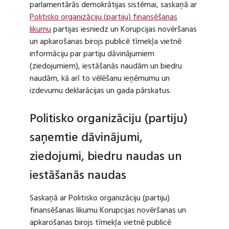
parlamentārās demokrātijas sistēmai, saskaņā ar
Politisko organizāciju (partiju) finansēšanas
likumu
partijas iesniedz un Korupcijas novēršanas
un apkarošanas birojs publicē tīmekļa vietnē
informāciju par partiju dāvinājumiem
(ziedojumiem), iestāšanās naudām un biedru
naudām, kā arī to vēlēšanu ieņēmumu un
izdevumu deklarācijas un gada pārskatus.
Politisko organizāciju (partiju)
saņemtie dāvinājumi,
ziedojumi, biedru naudas un
iestāšanās naudas
Saskaņā ar Politisko organizāciju (partiju)
finansēšanas likumu Korupcijas novēršanas un
apkarošanas birojs tīmekļa vietnē publicē