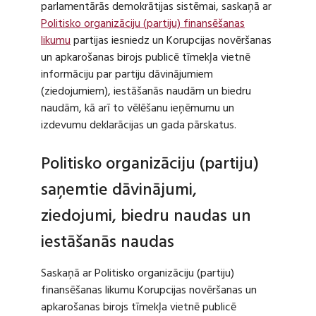
parlamentārās demokrātijas sistēmai, saskaņā ar
Politisko organizāciju (partiju) finansēšanas
likumu
partijas iesniedz un Korupcijas novēršanas
un apkarošanas birojs publicē tīmekļa vietnē
informāciju par partiju dāvinājumiem
(ziedojumiem), iestāšanās naudām un biedru
naudām, kā arī to vēlēšanu ieņēmumu un
izdevumu deklarācijas un gada pārskatus.
Politisko organizāciju (partiju)
saņemtie dāvinājumi,
ziedojumi, biedru naudas un
iestāšanās naudas
Saskaņā ar Politisko organizāciju (partiju)
finansēšanas likumu Korupcijas novēršanas un
apkarošanas birojs tīmekļa vietnē publicē