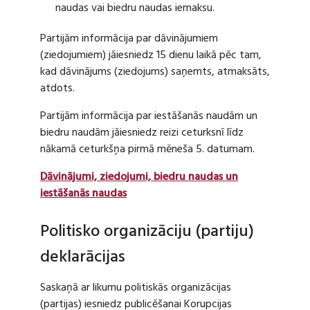
naudas vai biedru naudas iemaksu.
Partijām informācija par dāvinājumiem
(ziedojumiem) jāiesniedz 15 dienu laikā pēc tam,
kad dāvinājums (ziedojums) saņemts, atmaksāts,
atdots.
Partijām informācija par iestāšanās naudām un
biedru naudām jāiesniedz reizi ceturksnī līdz
nākamā ceturkšņa pirmā mēneša 5. datumam.
Dāvinājumi, ziedojumi, biedru naudas un
iestāšanās naudas
Politisko organizāciju (partiju)
deklarācijas
Saskaņā ar likumu politiskās organizācijas
(partijas) iesniedz publicēšanai Korupcijas