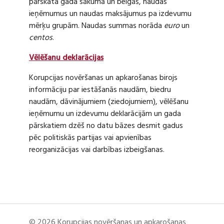
pārskata gada sākumā un beigās, naudas
ieņēmumus un naudas maksājumus pa izdevumu
mērķu grupām. Naudas summas norāda
euro
un
centos
.
Vēlēšanu deklarācijas
Korupcijas novēršanas un apkarošanas birojs
informāciju par iestāšanās naudām, biedru
naudām, dāvinājumiem (ziedojumiem), vēlēšanu
ieņēmumu un izdevumu deklarācijām un gada
pārskatiem dzēš no datu bāzes desmit gadus
pēc politiskās partijas vai apvienības
reorganizācijas vai darbības izbeigšanas.
© 2026 Korupcijas novēršanas un apkarošanas