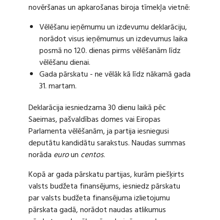
novēršanas un apkarošanas biroja tīmekļa vietnē:
Vēlēšanu ieņēmumu un izdevumu deklarāciju,
norādot visus ieņēmumus un izdevumus laika
posmā no 120. dienas pirms vēlēšanām līdz
vēlēšanu dienai.
Gada pārskatu - ne vēlāk kā līdz nākamā gada
31. martam.
Deklarācija iesniedzama 30 dienu laikā pēc
Saeimas, pašvaldības domes vai Eiropas
Parlamenta vēlēšanām, ja partija iesniegusi
deputātu kandidātu sarakstus. Naudas summas
norāda
euro
un
centos
.
Kopā ar gada pārskatu partijas, kurām piešķirts
valsts budžeta finansējums, iesniedz pārskatu
par valsts budžeta finansējuma izlietojumu
pārskata gadā, norādot naudas atlikumus