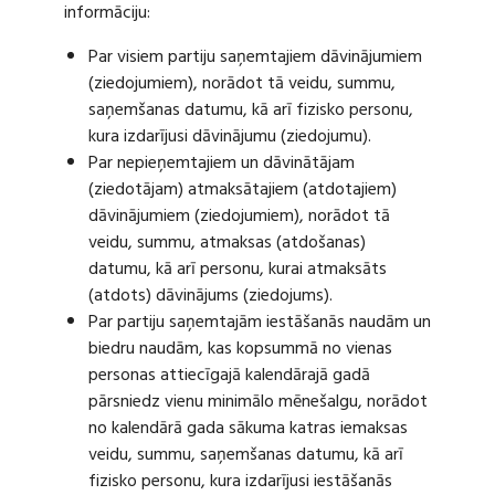
informāciju:
Par visiem partiju saņemtajiem dāvinājumiem
(ziedojumiem), norādot tā veidu, summu,
saņemšanas datumu, kā arī fizisko personu,
kura izdarījusi dāvinājumu (ziedojumu).
Par nepieņemtajiem un dāvinātājam
(ziedotājam) atmaksātajiem (atdotajiem)
dāvinājumiem (ziedojumiem), norādot tā
veidu, summu, atmaksas (atdošanas)
datumu, kā arī personu, kurai atmaksāts
(atdots) dāvinājums (ziedojums).
Par partiju saņemtajām iestāšanās naudām un
biedru naudām, kas kopsummā no vienas
personas attiecīgajā kalendārajā gadā
pārsniedz vienu minimālo mēnešalgu, norādot
no kalendārā gada sākuma katras iemaksas
veidu, summu, saņemšanas datumu, kā arī
fizisko personu, kura izdarījusi iestāšanās