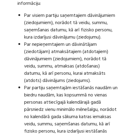
informāciju:
Par visiem partiju saņemtajiem dāvinājumiem
(ziedojumiem), norādot tā veidu, summu,
saņemšanas datumu, kā arī fizisko personu,
kura izdarījusi dāvinājumu (ziedojumu).
Par nepieņemtajiem un dāvinātājam
(ziedotājam) atmaksātajiem (atdotajiem)
dāvinājumiem (ziedojumiem), norādot tā
veidu, summu, atmaksas (atdošanas)
datumu, kā arī personu, kurai atmaksāts
(atdots) dāvinājums (ziedojums).
Par partiju saņemtajām iestāšanās naudām un
biedru naudām, kas kopsummā no vienas
personas attiecīgajā kalendārajā gadā
pārsniedz vienu minimālo mēnešalgu, norādot
no kalendārā gada sākuma katras iemaksas
veidu, summu, saņemšanas datumu, kā arī
fizisko personu, kura izdarījusi iestāšanās