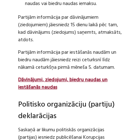
naudas vai biedru naudas iemaksu.
Partijām informācija par dāvinājumiem
(ziedojumiem) jāiesniedz 15 dienu laikā pēc tam,
kad dāvinājums (ziedojums) saņemts, atmaksāts,
atdots.
Partijām informācija par iestāšanās naudām un
biedru naudām jāiesniedz reizi ceturksnī līdz
nākamā ceturkšņa pirmā mēneša 5. datumam.
Dāvinājumi, ziedojumi, biedru naudas un
iestāšanās naudas
Politisko organizāciju (partiju)
deklarācijas
Saskaņā ar likumu politiskās organizācijas
(partijas) iesniedz publicēšanai Korupcijas