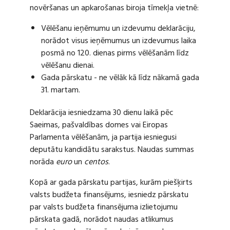
novēršanas un apkarošanas biroja tīmekļa vietnē:
Vēlēšanu ieņēmumu un izdevumu deklarāciju,
norādot visus ieņēmumus un izdevumus laika
posmā no 120. dienas pirms vēlēšanām līdz
vēlēšanu dienai.
Gada pārskatu - ne vēlāk kā līdz nākamā gada
31. martam.
Deklarācija iesniedzama 30 dienu laikā pēc
Saeimas, pašvaldības domes vai Eiropas
Parlamenta vēlēšanām, ja partija iesniegusi
deputātu kandidātu sarakstus. Naudas summas
norāda
euro
un
centos
.
Kopā ar gada pārskatu partijas, kurām piešķirts
valsts budžeta finansējums, iesniedz pārskatu
par valsts budžeta finansējuma izlietojumu
pārskata gadā, norādot naudas atlikumus