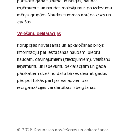
pārskata gada sākumā un beigās, naudas
ieņēmumus un naudas maksājumus pa izdevumu
mērķu grupām. Naudas summas norāda
euro
un
centos
.
Vēlēšanu deklarācijas
Korupcijas novēršanas un apkarošanas birojs
informāciju par iestāšanās naudām, biedru
naudām, dāvinājumiem (ziedojumiem), vēlēšanu
ieņēmumu un izdevumu deklarācijām un gada
pārskatiem dzēš no datu bāzes desmit gadus
pēc politiskās partijas vai apvienības
reorganizācijas vai darbības izbeigšanas.
© 2026 Korupcijas novēršanas un apkarošanas