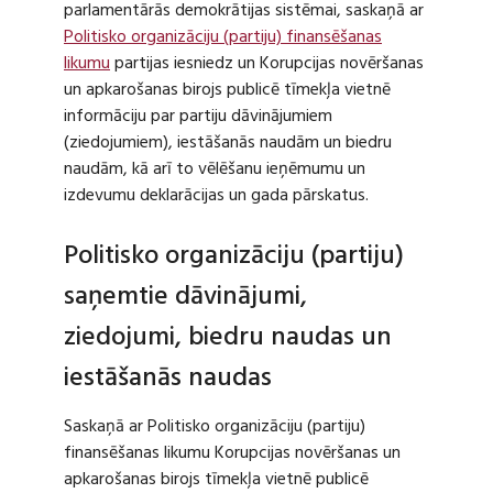
parlamentārās demokrātijas sistēmai, saskaņā ar
Politisko organizāciju (partiju) finansēšanas
likumu
partijas iesniedz un Korupcijas novēršanas
un apkarošanas birojs publicē tīmekļa vietnē
informāciju par partiju dāvinājumiem
(ziedojumiem), iestāšanās naudām un biedru
naudām, kā arī to vēlēšanu ieņēmumu un
izdevumu deklarācijas un gada pārskatus.
Politisko organizāciju (partiju)
saņemtie dāvinājumi,
ziedojumi, biedru naudas un
iestāšanās naudas
Saskaņā ar Politisko organizāciju (partiju)
finansēšanas likumu Korupcijas novēršanas un
apkarošanas birojs tīmekļa vietnē publicē