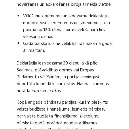
novēršanas un apkarošanas biroja tīmekļa vietnē:
Vēlēšanu ieņēmumu un izdevumu deklarāciju,
norādot visus ieņēmumus un izdevumus laika
posmā no 120. dienas pirms vēlēšanām līdz
vēlēšanu dienai.
Gada pārskatu - ne vēlāk kā līdz nākamā gada
31. martam.
Deklarācija iesniedzama 30 dienu laikā pēc
Saeimas, pašvaldības domes vai Eiropas
Parlamenta vēlēšanām, ja partija iesniegusi
deputātu kandidātu sarakstus. Naudas summas
norāda
euro
un
centos
.
Kopā ar gada pārskatu partijas, kurām piešķirts
valsts budžeta finansējums, iesniedz pārskatu
par valsts budžeta finansējuma izlietojumu
pārskata gadā, norādot naudas atlikumus