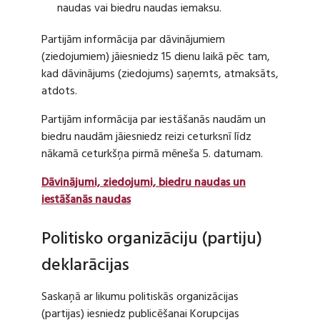
naudas vai biedru naudas iemaksu.
Partijām informācija par dāvinājumiem
(ziedojumiem) jāiesniedz 15 dienu laikā pēc tam,
kad dāvinājums (ziedojums) saņemts, atmaksāts,
atdots.
Partijām informācija par iestāšanās naudām un
biedru naudām jāiesniedz reizi ceturksnī līdz
nākamā ceturkšņa pirmā mēneša 5. datumam.
Dāvinājumi, ziedojumi, biedru naudas un
iestāšanās naudas
Politisko organizāciju (partiju)
deklarācijas
Saskaņā ar likumu politiskās organizācijas
(partijas) iesniedz publicēšanai Korupcijas