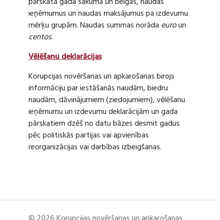
pārskata gada sākumā un beigās, naudas
ieņēmumus un naudas maksājumus pa izdevumu
mērķu grupām. Naudas summas norāda
euro
un
centos
.
Vēlēšanu deklarācijas
Korupcijas novēršanas un apkarošanas birojs
informāciju par iestāšanās naudām, biedru
naudām, dāvinājumiem (ziedojumiem), vēlēšanu
ieņēmumu un izdevumu deklarācijām un gada
pārskatiem dzēš no datu bāzes desmit gadus
pēc politiskās partijas vai apvienības
reorganizācijas vai darbības izbeigšanas.
© 2026 Korupcijas novēršanas un apkarošanas