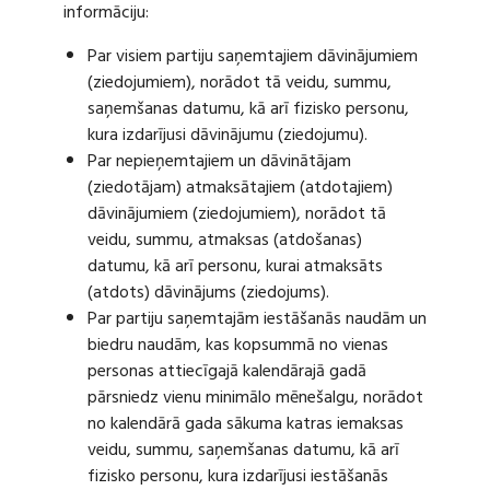
informāciju:
Par visiem partiju saņemtajiem dāvinājumiem
(ziedojumiem), norādot tā veidu, summu,
saņemšanas datumu, kā arī fizisko personu,
kura izdarījusi dāvinājumu (ziedojumu).
Par nepieņemtajiem un dāvinātājam
(ziedotājam) atmaksātajiem (atdotajiem)
dāvinājumiem (ziedojumiem), norādot tā
veidu, summu, atmaksas (atdošanas)
datumu, kā arī personu, kurai atmaksāts
(atdots) dāvinājums (ziedojums).
Par partiju saņemtajām iestāšanās naudām un
biedru naudām, kas kopsummā no vienas
personas attiecīgajā kalendārajā gadā
pārsniedz vienu minimālo mēnešalgu, norādot
no kalendārā gada sākuma katras iemaksas
veidu, summu, saņemšanas datumu, kā arī
fizisko personu, kura izdarījusi iestāšanās