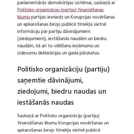
parlamentārās demokrātijas sistēmai, saskaņā ar
Politisko organizāciju (partiju) finansēšanas
likumu
partijas iesniedz un Korupcijas novēršanas
un apkarošanas birojs publicē tīmekļa vietnē
informāciju par partiju dāvinājumiem
(ziedojumiem), iestāšanās naudām un biedru
naudām, kā arī to vēlēšanu ieņēmumu un
izdevumu deklarācijas un gada pārskatus.
Politisko organizāciju (partiju)
saņemtie dāvinājumi,
ziedojumi, biedru naudas un
iestāšanās naudas
Saskaņā ar Politisko organizāciju (partiju)
finansēšanas likumu Korupcijas novēršanas un
apkarošanas birojs tīmekļa vietnē publicē