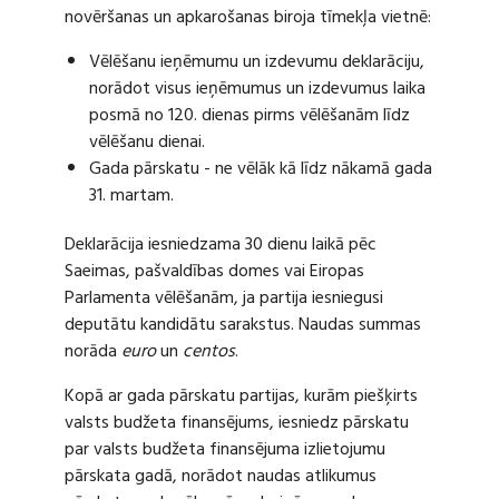
novēršanas un apkarošanas biroja tīmekļa vietnē:
Vēlēšanu ieņēmumu un izdevumu deklarāciju,
norādot visus ieņēmumus un izdevumus laika
posmā no 120. dienas pirms vēlēšanām līdz
vēlēšanu dienai.
Gada pārskatu - ne vēlāk kā līdz nākamā gada
31. martam.
Deklarācija iesniedzama 30 dienu laikā pēc
Saeimas, pašvaldības domes vai Eiropas
Parlamenta vēlēšanām, ja partija iesniegusi
deputātu kandidātu sarakstus. Naudas summas
norāda
euro
un
centos
.
Kopā ar gada pārskatu partijas, kurām piešķirts
valsts budžeta finansējums, iesniedz pārskatu
par valsts budžeta finansējuma izlietojumu
pārskata gadā, norādot naudas atlikumus