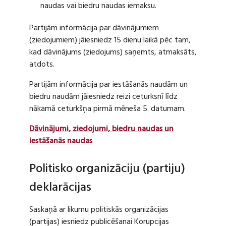
naudas vai biedru naudas iemaksu.
Partijām informācija par dāvinājumiem
(ziedojumiem) jāiesniedz 15 dienu laikā pēc tam,
kad dāvinājums (ziedojums) saņemts, atmaksāts,
atdots.
Partijām informācija par iestāšanās naudām un
biedru naudām jāiesniedz reizi ceturksnī līdz
nākamā ceturkšņa pirmā mēneša 5. datumam.
Dāvinājumi, ziedojumi, biedru naudas un
iestāšanās naudas
Politisko organizāciju (partiju)
deklarācijas
Saskaņā ar likumu politiskās organizācijas
(partijas) iesniedz publicēšanai Korupcijas