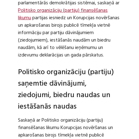
parlamentārās demokrātijas sistēmai, saskaņā ar
Politisko organizāciju (partiju) finansēšanas
likumu
partijas iesniedz un Korupcijas novēršanas
un apkarošanas birojs publicē tīmekļa vietnē
informāciju par partiju dāvinājumiem
(ziedojumiem), iestāšanās naudām un biedru
naudām, kā arī to vēlēšanu ieņēmumu un
izdevumu deklarācijas un gada pārskatus.
Politisko organizāciju (partiju)
saņemtie dāvinājumi,
ziedojumi, biedru naudas un
iestāšanās naudas
Saskaņā ar Politisko organizāciju (partiju)
finansēšanas likumu Korupcijas novēršanas un
apkarošanas birojs tīmekļa vietnē publicē