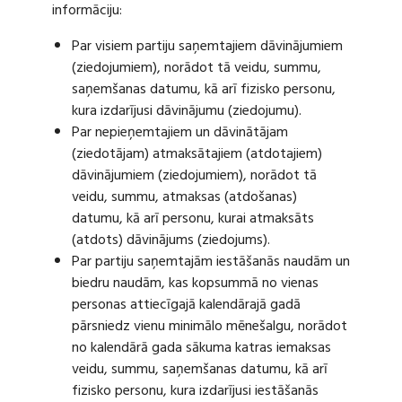
informāciju:
Par visiem partiju saņemtajiem dāvinājumiem
(ziedojumiem), norādot tā veidu, summu,
saņemšanas datumu, kā arī fizisko personu,
kura izdarījusi dāvinājumu (ziedojumu).
Par nepieņemtajiem un dāvinātājam
(ziedotājam) atmaksātajiem (atdotajiem)
dāvinājumiem (ziedojumiem), norādot tā
veidu, summu, atmaksas (atdošanas)
datumu, kā arī personu, kurai atmaksāts
(atdots) dāvinājums (ziedojums).
Par partiju saņemtajām iestāšanās naudām un
biedru naudām, kas kopsummā no vienas
personas attiecīgajā kalendārajā gadā
pārsniedz vienu minimālo mēnešalgu, norādot
no kalendārā gada sākuma katras iemaksas
veidu, summu, saņemšanas datumu, kā arī
fizisko personu, kura izdarījusi iestāšanās