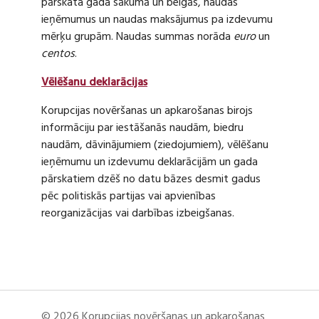
pārskata gada sākumā un beigās, naudas
ieņēmumus un naudas maksājumus pa izdevumu
mērķu grupām. Naudas summas norāda
euro
un
centos
.
Vēlēšanu deklarācijas
Korupcijas novēršanas un apkarošanas birojs
informāciju par iestāšanās naudām, biedru
naudām, dāvinājumiem (ziedojumiem), vēlēšanu
ieņēmumu un izdevumu deklarācijām un gada
pārskatiem dzēš no datu bāzes desmit gadus
pēc politiskās partijas vai apvienības
reorganizācijas vai darbības izbeigšanas.
© 2026 Korupcijas novēršanas un apkarošanas