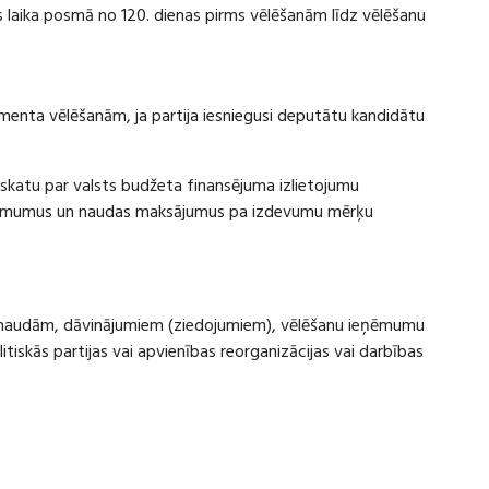
laika posmā no 120. dienas pirms vēlēšanām līdz vēlēšanu
amenta vēlēšanām, ja partija iesniegusi deputātu kandidātu
rskatu par valsts budžeta finansējuma izlietojumu
eņēmumus un naudas maksājumus pa izdevumu mērķu
ru naudām, dāvinājumiem (ziedojumiem), vēlēšanu ieņēmumu
skās partijas vai apvienības reorganizācijas vai darbības