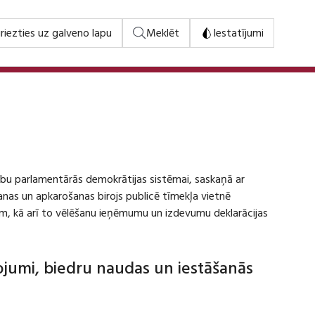
riezties uz galveno lapu
Meklēt
Iestatījumi
stību parlamentārās demokrātijas sistēmai, saskaņā ar
šanas un apkarošanas birojs publicē tīmekļa vietnē
m, kā arī to vēlēšanu ieņēmumu un izdevumu deklarācijas
dojumi, biedru naudas un iestāšanās