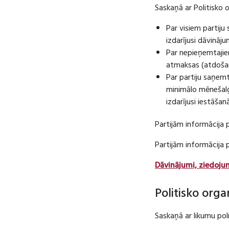
Saskaņā ar Politisko 
Par visiem partij
izdarījusi dāvināj
Par nepieņemtajie
atmaksas (atdošan
Par partiju saņem
minimālo mēnešalg
izdarījusi iestāša
Partijām informācija 
Partijām informācija
Dāvinājumi, ziedoju
Politisko orga
Saskaņā ar likumu pol