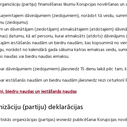
organizāciju (partiju) finansēšanas likumu Korupcijas novēršanas un 
u saņemtajiem dāvinājumiem (ziedojumiem), norādot tā veidu, summ
umu (ziedojumu).
m un dāvinātājam (ziedotājam) atmaksātajiem (atdotajiem) dāvin
as) datumu, kā arī personu, kurai atmaksāts (atdots) dāvinājums 
tajām iestāšanās naudām un biedru naudām, kas kopsummā no viena
u, norādot no kalendārā gada sākuma katras iemaksas veidu, summ
nās naudas vai biedru naudas iemaksu.
par dāvinājumiem (ziedojumiem) jāiesniedz 15 dienu laikā pēc tam,
 par iestāšanās naudām un biedru naudām jāiesniedz reizi ceturksn
mi, biedru naudas un iestāšanās naudas
nizāciju (partiju) deklarācijas
itiskās organizācijas (partijas) iesniedz publicēšanai Korupcijas no