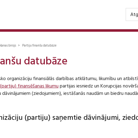
Atg
ošanas birojs > Partiju finanšu datubāze
inanšu datubāze
isko organizāciju finansiālās darbības atklātumu, likumību un atbil
 (partiju) finansēšanas likumu
partijas iesniedz un Korupcijas novēr
iju dāvinājumiem (ziedojumiem), iestāšanās naudām un biedru naudā
anizāciju (partiju) saņemtie dāvinājumi, zie