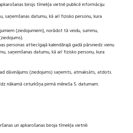
apkarošanas birojs tīmekļa vietnē publicē informāciju:
u, saņemšanas datumu, kā arī fizisko personu, kura
ājumiem (ziedojumiem), norādot tā veidu, summu,
(ziedojums).
s personas attiecīgajā kalendārajā gadā pārsniedz vienu
u, saņemšanas datumu, kā arī fizisko personu, kura
 kad dāvinājums (ziedojums) saņemts, atmaksāts, atdots.
ī līdz nākamā ceturkšņa pirmā mēneša 5. datumam.
vēršanas un apkarošanas biroja tīmekļa vietnē: