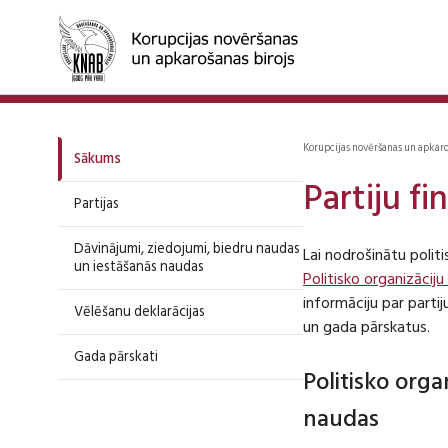
Korupcijas novēršanas un apkar
Sākums
Partiju f
Partijas
Dāvinājumi, ziedojumi, biedru naudas
Lai nodrošinātu polit
un iestāšanās naudas
Politisko organizāciju
informāciju par part
Vēlēšanu deklarācijas
un gada pārskatus.
Gada pārskati
Politisko org
naudas