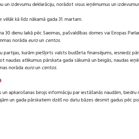
 un izdevumu deklarāciju, norādot visus ieņēmumus un izdevumus 
e vēlāk kā līdz nākamā gada 31. martam.
ma 30 dienu laikā pēc Saeimas, pašvaldības domes vai Eiropas Parl
ummas norāda
euro
un
centos
.
 partijas, kurām piešķirts valsts budžeta finansējums, iesniedz pā
dot naudas atlikumus pārskata gada sākumā un beigās, naudas i
mas norāda
euro
un
centos
.
s
s un apkarošanas birojs informāciju par iestāšanās naudām, bied
jām un gada pārskatiem dzēš no datu bāzes desmit gadus pēc politi