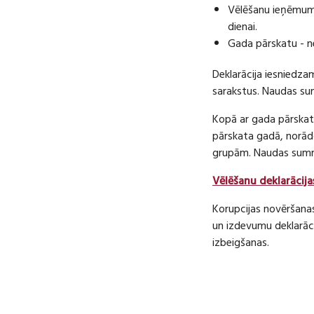
Vēlēšanu ieņēmumu
dienai.
Gada pārskatu - n
Deklarācija iesniedza
sarakstus. Naudas s
Kopā ar gada pārskatu
pārskata gadā, norā
grupām. Naudas sum
Vēlēšanu deklarācija
Korupcijas novēršana
un izdevumu deklarāci
izbeigšanas.