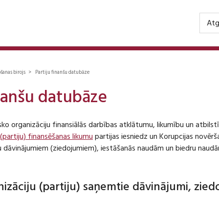
Atg
ošanas birojs > Partiju finanšu datubāze
inanšu datubāze
isko organizāciju finansiālās darbības atklātumu, likumību un atbil
 (partiju) finansēšanas likumu
partijas iesniedz un Korupcijas novēr
iju dāvinājumiem (ziedojumiem), iestāšanās naudām un biedru naudā
anizāciju (partiju) saņemtie dāvinājumi, zie