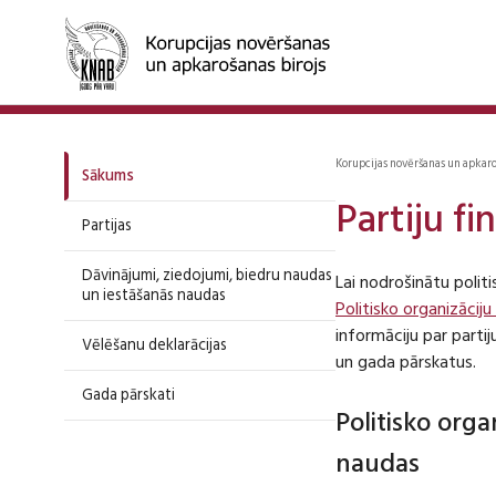
Korupcijas novēršanas un apkar
Sākums
Partiju f
Partijas
Dāvinājumi, ziedojumi, biedru naudas
Lai nodrošinātu polit
un iestāšanās naudas
Politisko organizāciju
informāciju par part
Vēlēšanu deklarācijas
un gada pārskatus.
Gada pārskati
Politisko org
naudas