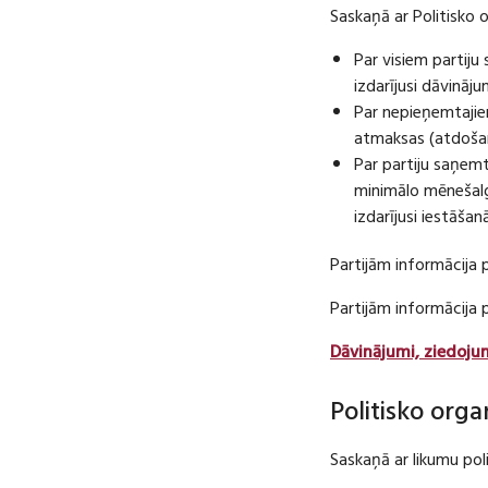
Saskaņā ar Politisko 
Par visiem partij
izdarījusi dāvināj
Par nepieņemtajie
atmaksas (atdošan
Par partiju saņem
minimālo mēnešalg
izdarījusi iestāša
Partijām informācija 
Partijām informācija
Dāvinājumi, ziedoju
Politisko orga
Saskaņā ar likumu pol