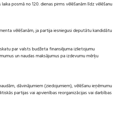
laika posmā no 120. dienas pirms vēlēšanām līdz vēlēšanu
amenta vēlēšanām, ja partija iesniegusi deputātu kandidātu
rskatu par valsts budžeta finansējuma izlietojumu
eņēmumus un naudas maksājumus pa izdevumu mērķu
ru naudām, dāvinājumiem (ziedojumiem), vēlēšanu ieņēmumu
skās partijas vai apvienības reorganizācijas vai darbības