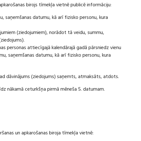
apkarošanas birojs tīmekļa vietnē publicē informāciju:
u, saņemšanas datumu, kā arī fizisko personu, kura
ājumiem (ziedojumiem), norādot tā veidu, summu,
(ziedojums).
s personas attiecīgajā kalendārajā gadā pārsniedz vienu
u, saņemšanas datumu, kā arī fizisko personu, kura
 kad dāvinājums (ziedojums) saņemts, atmaksāts, atdots.
ī līdz nākamā ceturkšņa pirmā mēneša 5. datumam.
vēršanas un apkarošanas biroja tīmekļa vietnē: