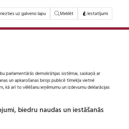
riezties uz galveno lapu
Meklēt
Iestatījumi
stību parlamentārās demokrātijas sistēmai, saskaņā ar
šanas un apkarošanas birojs publicē tīmekļa vietnē
m, kā arī to vēlēšanu ieņēmumu un izdevumu deklarācijas
dojumi, biedru naudas un iestāšanās