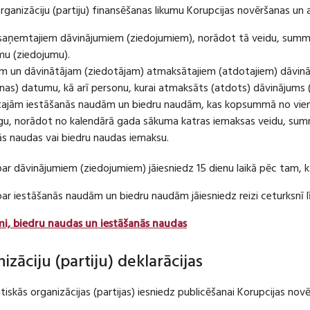
organizāciju (partiju) finansēšanas likumu Korupcijas novēršanas un 
u saņemtajiem dāvinājumiem (ziedojumiem), norādot tā veidu, summ
umu (ziedojumu).
m un dāvinātājam (ziedotājam) atmaksātajiem (atdotajiem) dāvin
as) datumu, kā arī personu, kurai atmaksāts (atdots) dāvinājums 
tajām iestāšanās naudām un biedru naudām, kas kopsummā no viena
u, norādot no kalendārā gada sākuma katras iemaksas veidu, summ
nās naudas vai biedru naudas iemaksu.
par dāvinājumiem (ziedojumiem) jāiesniedz 15 dienu laikā pēc tam,
 par iestāšanās naudām un biedru naudām jāiesniedz reizi ceturksn
mi, biedru naudas un iestāšanās naudas
nizāciju (partiju) deklarācijas
itiskās organizācijas (partijas) iesniedz publicēšanai Korupcijas no