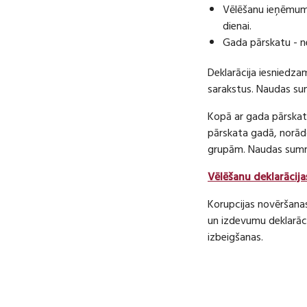
Vēlēšanu ieņēmumu
dienai.
Gada pārskatu - n
Deklarācija iesniedza
sarakstus. Naudas s
Kopā ar gada pārskatu
pārskata gadā, norā
grupām. Naudas sum
Vēlēšanu deklarācija
Korupcijas novēršana
un izdevumu deklarāci
izbeigšanas.