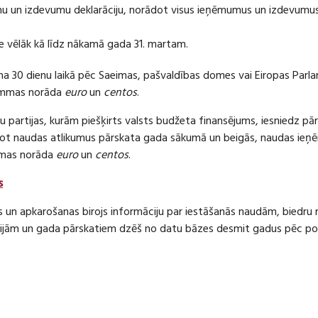
 un izdevumu deklarāciju, norādot visus ieņēmumus un izdevumus 
e vēlāk kā līdz nākamā gada 31. martam.
ma 30 dienu laikā pēc Saeimas, pašvaldības domes vai Eiropas Parl
ummas norāda
euro
un
centos
.
 partijas, kurām piešķirts valsts budžeta finansējums, iesniedz pā
dot naudas atlikumus pārskata gada sākumā un beigās, naudas i
mas norāda
euro
un
centos
.
s
s un apkarošanas birojs informāciju par iestāšanās naudām, bied
jām un gada pārskatiem dzēš no datu bāzes desmit gadus pēc politi