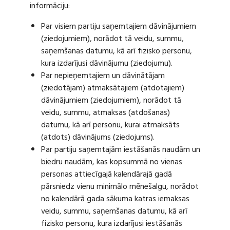
informāciju:
Par visiem partiju saņemtajiem dāvinājumiem
(ziedojumiem), norādot tā veidu, summu,
saņemšanas datumu, kā arī fizisko personu,
kura izdarījusi dāvinājumu (ziedojumu).
Par nepieņemtajiem un dāvinātājam
(ziedotājam) atmaksātajiem (atdotajiem)
dāvinājumiem (ziedojumiem), norādot tā
veidu, summu, atmaksas (atdošanas)
datumu, kā arī personu, kurai atmaksāts
(atdots) dāvinājums (ziedojums).
Par partiju saņemtajām iestāšanās naudām un
biedru naudām, kas kopsummā no vienas
personas attiecīgajā kalendārajā gadā
pārsniedz vienu minimālo mēnešalgu, norādot
no kalendārā gada sākuma katras iemaksas
veidu, summu, saņemšanas datumu, kā arī
fizisko personu, kura izdarījusi iestāšanās