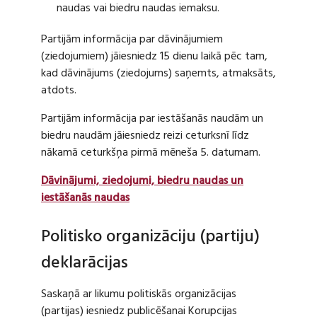
naudas vai biedru naudas iemaksu.
Partijām informācija par dāvinājumiem
(ziedojumiem) jāiesniedz 15 dienu laikā pēc tam,
kad dāvinājums (ziedojums) saņemts, atmaksāts,
atdots.
Partijām informācija par iestāšanās naudām un
biedru naudām jāiesniedz reizi ceturksnī līdz
nākamā ceturkšņa pirmā mēneša 5. datumam.
Dāvinājumi, ziedojumi, biedru naudas un
iestāšanās naudas
Politisko organizāciju (partiju)
deklarācijas
Saskaņā ar likumu politiskās organizācijas
(partijas) iesniedz publicēšanai Korupcijas