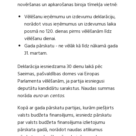
novēršanas un apkarošanas biroja tīmekļa vietnē:
Vēlēšanu ieņēmumu un izdevumu deklarāciju,
norādot visus ieņēmumus un izdevumus laika
posmā no 120. dienas pirms vēlēšanām līdz
vēlēšanu dienai.
Gada pārskatu - ne vēlāk kā līdz nākamā gada
31. martam.
Deklarācija iesniedzama 30 dienu laikā pēc
Saeimas, pašvaldības domes vai Eiropas
Parlamenta vēlēšanām, ja partija iesniegusi
deputātu kandidātu sarakstus. Naudas summas
norāda
euro
un
centos
.
Kopā ar gada pārskatu partijas, kurām piešķirts
valsts budžeta finansējums, iesniedz pārskatu
par valsts budžeta finansējuma izlietojumu
pārskata gadā, norādot naudas atlikumus