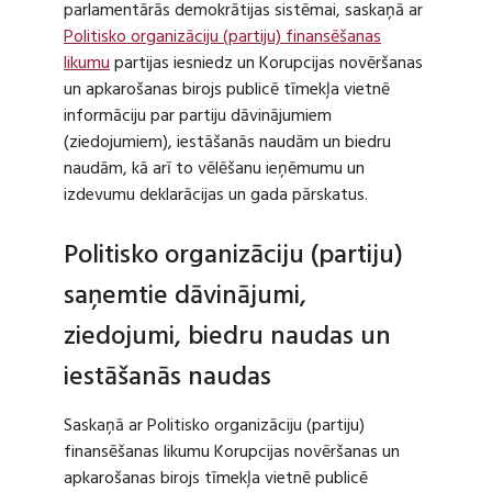
parlamentārās demokrātijas sistēmai, saskaņā ar
Politisko organizāciju (partiju) finansēšanas
likumu
partijas iesniedz un Korupcijas novēršanas
un apkarošanas birojs publicē tīmekļa vietnē
informāciju par partiju dāvinājumiem
(ziedojumiem), iestāšanās naudām un biedru
naudām, kā arī to vēlēšanu ieņēmumu un
izdevumu deklarācijas un gada pārskatus.
Politisko organizāciju (partiju)
saņemtie dāvinājumi,
ziedojumi, biedru naudas un
iestāšanās naudas
Saskaņā ar Politisko organizāciju (partiju)
finansēšanas likumu Korupcijas novēršanas un
apkarošanas birojs tīmekļa vietnē publicē