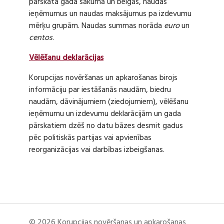
pārskata gada sākumā un beigās, naudas
ieņēmumus un naudas maksājumus pa izdevumu
mērķu grupām. Naudas summas norāda
euro
un
centos
.
Vēlēšanu deklarācijas
Korupcijas novēršanas un apkarošanas birojs
informāciju par iestāšanās naudām, biedru
naudām, dāvinājumiem (ziedojumiem), vēlēšanu
ieņēmumu un izdevumu deklarācijām un gada
pārskatiem dzēš no datu bāzes desmit gadus
pēc politiskās partijas vai apvienības
reorganizācijas vai darbības izbeigšanas.
© 2026 Korupcijas novēršanas un apkarošanas