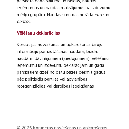
pārskata gada sākumā un beigās, naudas
ieņēmumus un naudas maksājumus pa izdevumu
mērķu grupām. Naudas summas norāda
euro
un
centos
.
Vēlēšanu deklarācijas
Korupcijas novēršanas un apkarošanas birojs
informāciju par iestāšanās naudām, biedru
naudām, dāvinājumiem (ziedojumiem), vēlēšanu
ieņēmumu un izdevumu deklarācijām un gada
pārskatiem dzēš no datu bāzes desmit gadus
pēc politiskās partijas vai apvienības
reorganizācijas vai darbības izbeigšanas.
© 2026 Korupcijas novēršanas un apkarošanas