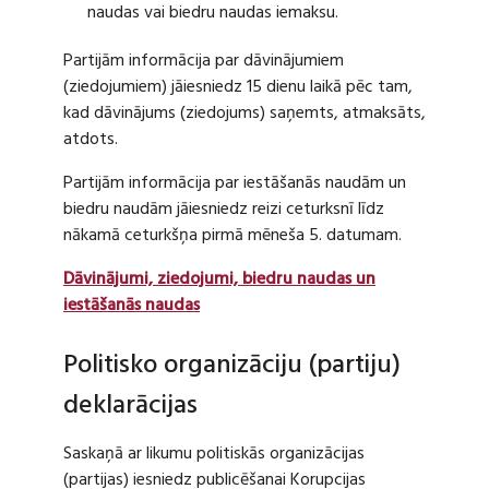
naudas vai biedru naudas iemaksu.
Partijām informācija par dāvinājumiem
(ziedojumiem) jāiesniedz 15 dienu laikā pēc tam,
kad dāvinājums (ziedojums) saņemts, atmaksāts,
atdots.
Partijām informācija par iestāšanās naudām un
biedru naudām jāiesniedz reizi ceturksnī līdz
nākamā ceturkšņa pirmā mēneša 5. datumam.
Dāvinājumi, ziedojumi, biedru naudas un
iestāšanās naudas
Politisko organizāciju (partiju)
deklarācijas
Saskaņā ar likumu politiskās organizācijas
(partijas) iesniedz publicēšanai Korupcijas