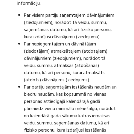
informāciju:
Par visiem partiju saņemtajiem dāvinājumiem
(ziedojumiem), norādot tā veidu, summu,
saņemšanas datumu, kā arī fizisko personu,
kura izdarījusi dāvinājumu (ziedojumu).
Par nepieņemtajiem un dāvinātājam
(ziedotājam) atmaksātajiem (atdotajiem)
dāvinājumiem (ziedojumiem), norādot tā
veidu, summu, atmaksas (atdošanas)
datumu, kā arī personu, kurai atmaksāts
(atdots) dāvinājums (ziedojums).
Par partiju saņemtajām iestāšanās naudām un
biedru naudām, kas kopsummā no vienas
personas attiecīgajā kalendārajā gadā
pārsniedz vienu minimālo mēnešalgu, norādot
no kalendārā gada sākuma katras iemaksas
veidu, summu, saņemšanas datumu, kā arī
fizisko personu, kura izdarījusi iestāšanās