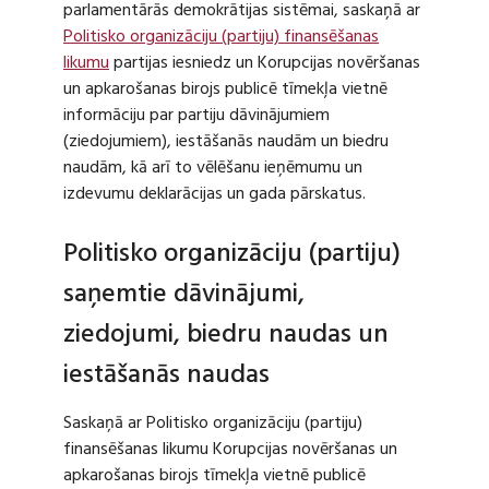
parlamentārās demokrātijas sistēmai, saskaņā ar
Politisko organizāciju (partiju) finansēšanas
likumu
partijas iesniedz un Korupcijas novēršanas
un apkarošanas birojs publicē tīmekļa vietnē
informāciju par partiju dāvinājumiem
(ziedojumiem), iestāšanās naudām un biedru
naudām, kā arī to vēlēšanu ieņēmumu un
izdevumu deklarācijas un gada pārskatus.
Politisko organizāciju (partiju)
saņemtie dāvinājumi,
ziedojumi, biedru naudas un
iestāšanās naudas
Saskaņā ar Politisko organizāciju (partiju)
finansēšanas likumu Korupcijas novēršanas un
apkarošanas birojs tīmekļa vietnē publicē