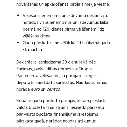
novēršanas un apkarošanas biroja tīmekļa vietnē:
Vēlēšanu ieņēmumu un izdevumu deklarāciju,
norādot visus ieņēmumus un izdevumus laika
posmā no 120. dienas pirms vēlēšanām līdz
vēlēšanu dienai.
Gada pārskatu - ne vēlāk kā līdz nākamā gada
31. martam.
Deklarācija iesniedzama 30 dienu laikā pēc
Saeimas, pašvaldības domes vai Eiropas
Parlamenta vēlēšanām, ja partija iesniegusi
deputātu kandidātu sarakstus. Naudas summas
norāda
euro
un
centos
.
Kopā ar gada pārskatu partijas, kurām piešķirts
valsts budžeta finansējums, iesniedz pārskatu
par valsts budžeta finansējuma izlietojumu
pārskata gadā, norādot naudas atlikumus