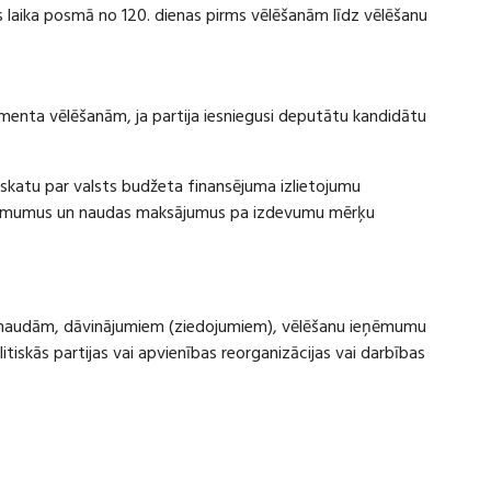
laika posmā no 120. dienas pirms vēlēšanām līdz vēlēšanu
amenta vēlēšanām, ja partija iesniegusi deputātu kandidātu
rskatu par valsts budžeta finansējuma izlietojumu
eņēmumus un naudas maksājumus pa izdevumu mērķu
ru naudām, dāvinājumiem (ziedojumiem), vēlēšanu ieņēmumu
skās partijas vai apvienības reorganizācijas vai darbības