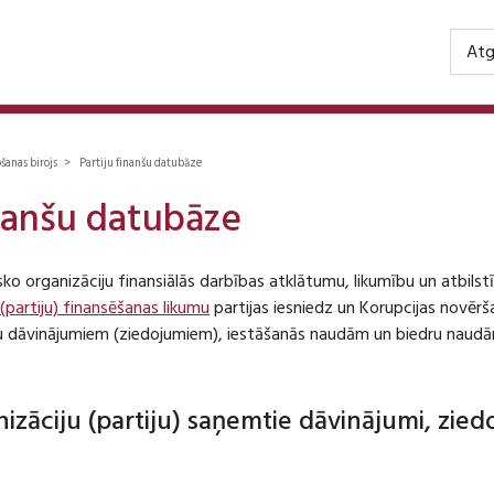
Atg
ošanas birojs > Partiju finanšu datubāze
inanšu datubāze
isko organizāciju finansiālās darbības atklātumu, likumību un atbil
 (partiju) finansēšanas likumu
partijas iesniedz un Korupcijas novēr
iju dāvinājumiem (ziedojumiem), iestāšanās naudām un biedru naudā
anizāciju (partiju) saņemtie dāvinājumi, zie