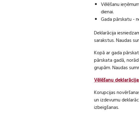
Vēlēšanu ieņēmumu
dienai.
Gada pārskatu - n
Deklarācija iesniedza
sarakstus. Naudas s
Kopā ar gada pārskatu
pārskata gadā, norā
grupām. Naudas sum
Vēlēšanu deklarācija
Korupcijas novēršana
un izdevumu deklarāci
izbeigšanas.