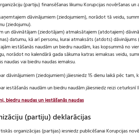
organizāciju (partiju) finansēšanas likumu Korupcijas novēršanas un 
u saņemtajiem dāvinājumiem (ziedojumiem), norādot tā veidu, summ
umu (ziedojumu).
m un dāvinātājam (ziedotājam) atmaksātajiem (atdotajiem) dāvin
as) datumu, kā arī personu, kurai atmaksāts (atdots) dāvinājums 
tajām iestāšanās naudām un biedru naudām, kas kopsummā no viena
u, norādot no kalendārā gada sākuma katras iemaksas veidu, summ
nās naudas vai biedru naudas iemaksu.
par dāvinājumiem (ziedojumiem) jāiesniedz 15 dienu laikā pēc tam,
 par iestāšanās naudām un biedru naudām jāiesniedz reizi ceturksn
mi, biedru naudas un iestāšanās naudas
nizāciju (partiju) deklarācijas
itiskās organizācijas (partijas) iesniedz publicēšanai Korupcijas no