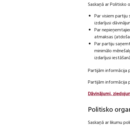
Saskaņā ar Politisko 
Par visiem partij
izdarījusi dāvināj
Par nepieņemtajie
atmaksas (atdošan
Par partiju saņem
minimālo mēnešalg
izdarījusi iestāša
Partijām informācija 
Partijām informācija
Dāvinājumi, ziedoju
Politisko orga
Saskaņā ar likumu pol