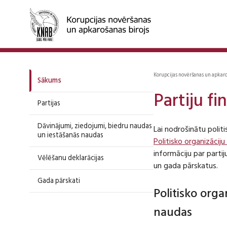
Korupcijas novēršanas un apkar
Sākums
Partiju f
Partijas
Dāvinājumi, ziedojumi, biedru naudas
Lai nodrošinātu polit
un iestāšanās naudas
Politisko organizāciju
informāciju par part
Vēlēšanu deklarācijas
un gada pārskatus.
Gada pārskati
Politisko org
naudas