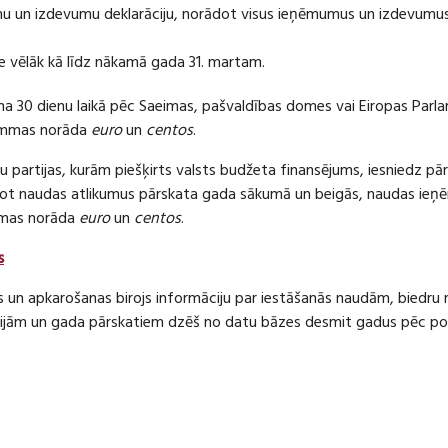
 un izdevumu deklarāciju, norādot visus ieņēmumus un izdevumus 
e vēlāk kā līdz nākamā gada 31. martam.
ma 30 dienu laikā pēc Saeimas, pašvaldības domes vai Eiropas Parl
ummas norāda
euro
un
centos
.
 partijas, kurām piešķirts valsts budžeta finansējums, iesniedz pā
dot naudas atlikumus pārskata gada sākumā un beigās, naudas i
mas norāda
euro
un
centos
.
s
s un apkarošanas birojs informāciju par iestāšanās naudām, bied
jām un gada pārskatiem dzēš no datu bāzes desmit gadus pēc politi