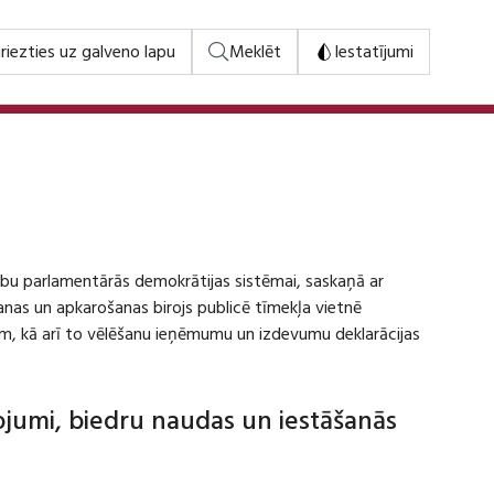
riezties uz galveno lapu
Meklēt
Iestatījumi
stību parlamentārās demokrātijas sistēmai, saskaņā ar
šanas un apkarošanas birojs publicē tīmekļa vietnē
m, kā arī to vēlēšanu ieņēmumu un izdevumu deklarācijas
dojumi, biedru naudas un iestāšanās