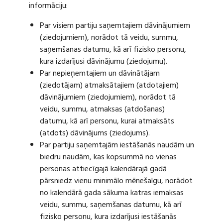
informāciju:
Par visiem partiju saņemtajiem dāvinājumiem
(ziedojumiem), norādot tā veidu, summu,
saņemšanas datumu, kā arī fizisko personu,
kura izdarījusi dāvinājumu (ziedojumu).
Par nepieņemtajiem un dāvinātājam
(ziedotājam) atmaksātajiem (atdotajiem)
dāvinājumiem (ziedojumiem), norādot tā
veidu, summu, atmaksas (atdošanas)
datumu, kā arī personu, kurai atmaksāts
(atdots) dāvinājums (ziedojums).
Par partiju saņemtajām iestāšanās naudām un
biedru naudām, kas kopsummā no vienas
personas attiecīgajā kalendārajā gadā
pārsniedz vienu minimālo mēnešalgu, norādot
no kalendārā gada sākuma katras iemaksas
veidu, summu, saņemšanas datumu, kā arī
fizisko personu, kura izdarījusi iestāšanās