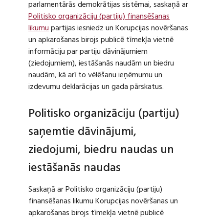
parlamentārās demokrātijas sistēmai, saskaņā ar
Politisko organizāciju (partiju) finansēšanas
likumu
partijas iesniedz un Korupcijas novēršanas
un apkarošanas birojs publicē tīmekļa vietnē
informāciju par partiju dāvinājumiem
(ziedojumiem), iestāšanās naudām un biedru
naudām, kā arī to vēlēšanu ieņēmumu un
izdevumu deklarācijas un gada pārskatus.
Politisko organizāciju (partiju)
saņemtie dāvinājumi,
ziedojumi, biedru naudas un
iestāšanās naudas
Saskaņā ar Politisko organizāciju (partiju)
finansēšanas likumu Korupcijas novēršanas un
apkarošanas birojs tīmekļa vietnē publicē