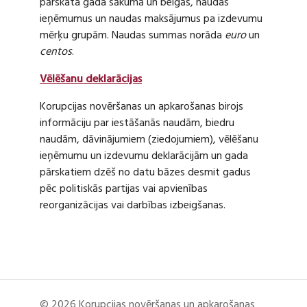
pārskata gada sākumā un beigās, naudas
ieņēmumus un naudas maksājumus pa izdevumu
mērķu grupām. Naudas summas norāda
euro
un
centos
.
Vēlēšanu deklarācijas
Korupcijas novēršanas un apkarošanas birojs
informāciju par iestāšanās naudām, biedru
naudām, dāvinājumiem (ziedojumiem), vēlēšanu
ieņēmumu un izdevumu deklarācijām un gada
pārskatiem dzēš no datu bāzes desmit gadus
pēc politiskās partijas vai apvienības
reorganizācijas vai darbības izbeigšanas.
© 2026 Korupcijas novēršanas un apkarošanas