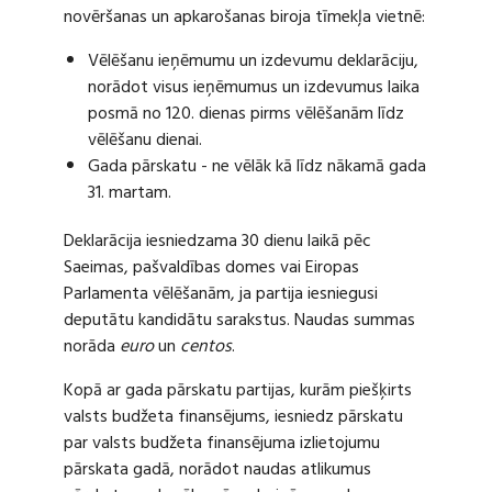
novēršanas un apkarošanas biroja tīmekļa vietnē:
Vēlēšanu ieņēmumu un izdevumu deklarāciju,
norādot visus ieņēmumus un izdevumus laika
posmā no 120. dienas pirms vēlēšanām līdz
vēlēšanu dienai.
Gada pārskatu - ne vēlāk kā līdz nākamā gada
31. martam.
Deklarācija iesniedzama 30 dienu laikā pēc
Saeimas, pašvaldības domes vai Eiropas
Parlamenta vēlēšanām, ja partija iesniegusi
deputātu kandidātu sarakstus. Naudas summas
norāda
euro
un
centos
.
Kopā ar gada pārskatu partijas, kurām piešķirts
valsts budžeta finansējums, iesniedz pārskatu
par valsts budžeta finansējuma izlietojumu
pārskata gadā, norādot naudas atlikumus