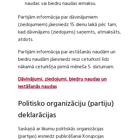
naudas vai biedru naudas iemaksu.
Partijām informācija par dāvinājumiem
(ziedojumiem) jāiesniedz 15 dienu laikā pēc tam,
kad dāvinājums (ziedojums) saņemts, atmaksāts,
atdots.
Partijām informācija par iestāšanās naudām un
biedru naudām jāiesniedz reizi ceturksnī līdz
nākamā ceturkšņa pirmā mēneša 5. datumam.
Dāvinājumi, ziedojumi, biedru naudas un
iestāšanās naudas
Politisko organizāciju (partiju)
deklarācijas
Saskaņā ar likumu politiskās organizācijas
(partijas) iesniedz publicēšanai Korupcijas