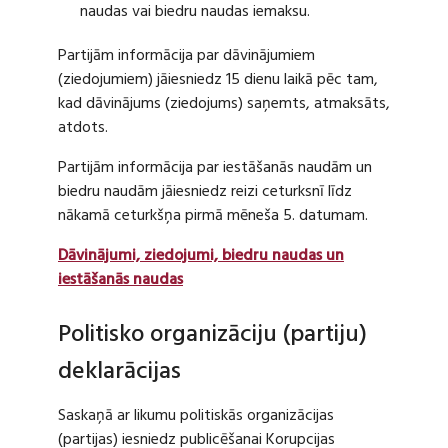
naudas vai biedru naudas iemaksu.
Partijām informācija par dāvinājumiem
(ziedojumiem) jāiesniedz 15 dienu laikā pēc tam,
kad dāvinājums (ziedojums) saņemts, atmaksāts,
atdots.
Partijām informācija par iestāšanās naudām un
biedru naudām jāiesniedz reizi ceturksnī līdz
nākamā ceturkšņa pirmā mēneša 5. datumam.
Dāvinājumi, ziedojumi, biedru naudas un
iestāšanās naudas
Politisko organizāciju (partiju)
deklarācijas
Saskaņā ar likumu politiskās organizācijas
(partijas) iesniedz publicēšanai Korupcijas