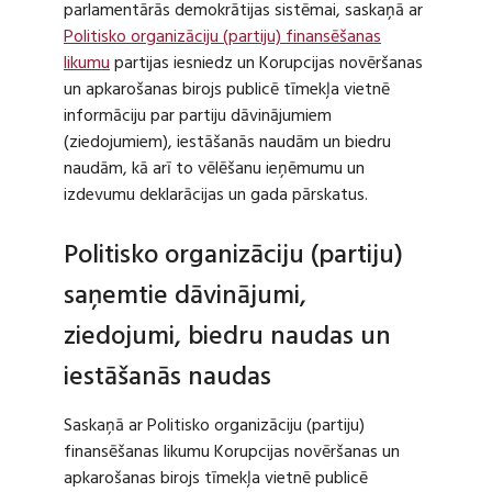
parlamentārās demokrātijas sistēmai, saskaņā ar
Politisko organizāciju (partiju) finansēšanas
likumu
partijas iesniedz un Korupcijas novēršanas
un apkarošanas birojs publicē tīmekļa vietnē
informāciju par partiju dāvinājumiem
(ziedojumiem), iestāšanās naudām un biedru
naudām, kā arī to vēlēšanu ieņēmumu un
izdevumu deklarācijas un gada pārskatus.
Politisko organizāciju (partiju)
saņemtie dāvinājumi,
ziedojumi, biedru naudas un
iestāšanās naudas
Saskaņā ar Politisko organizāciju (partiju)
finansēšanas likumu Korupcijas novēršanas un
apkarošanas birojs tīmekļa vietnē publicē