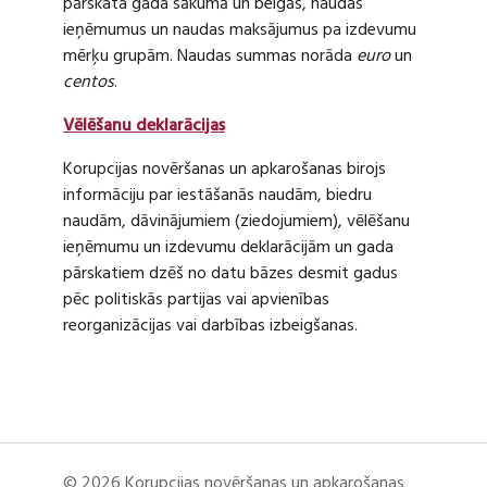
pārskata gada sākumā un beigās, naudas
ieņēmumus un naudas maksājumus pa izdevumu
mērķu grupām. Naudas summas norāda
euro
un
centos
.
Vēlēšanu deklarācijas
Korupcijas novēršanas un apkarošanas birojs
informāciju par iestāšanās naudām, biedru
naudām, dāvinājumiem (ziedojumiem), vēlēšanu
ieņēmumu un izdevumu deklarācijām un gada
pārskatiem dzēš no datu bāzes desmit gadus
pēc politiskās partijas vai apvienības
reorganizācijas vai darbības izbeigšanas.
© 2026 Korupcijas novēršanas un apkarošanas