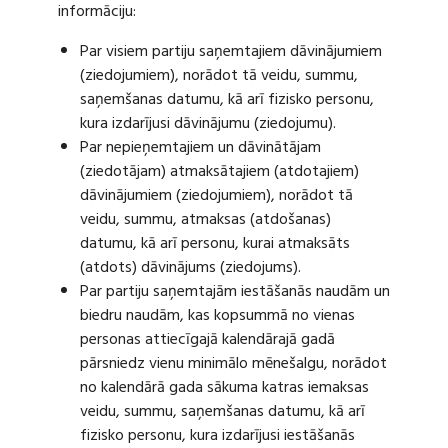
informāciju:
Par visiem partiju saņemtajiem dāvinājumiem
(ziedojumiem), norādot tā veidu, summu,
saņemšanas datumu, kā arī fizisko personu,
kura izdarījusi dāvinājumu (ziedojumu).
Par nepieņemtajiem un dāvinātājam
(ziedotājam) atmaksātajiem (atdotajiem)
dāvinājumiem (ziedojumiem), norādot tā
veidu, summu, atmaksas (atdošanas)
datumu, kā arī personu, kurai atmaksāts
(atdots) dāvinājums (ziedojums).
Par partiju saņemtajām iestāšanās naudām un
biedru naudām, kas kopsummā no vienas
personas attiecīgajā kalendārajā gadā
pārsniedz vienu minimālo mēnešalgu, norādot
no kalendārā gada sākuma katras iemaksas
veidu, summu, saņemšanas datumu, kā arī
fizisko personu, kura izdarījusi iestāšanās