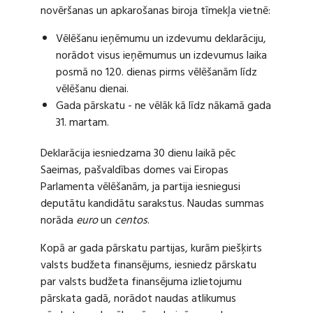
novēršanas un apkarošanas biroja tīmekļa vietnē:
Vēlēšanu ieņēmumu un izdevumu deklarāciju,
norādot visus ieņēmumus un izdevumus laika
posmā no 120. dienas pirms vēlēšanām līdz
vēlēšanu dienai.
Gada pārskatu - ne vēlāk kā līdz nākamā gada
31. martam.
Deklarācija iesniedzama 30 dienu laikā pēc
Saeimas, pašvaldības domes vai Eiropas
Parlamenta vēlēšanām, ja partija iesniegusi
deputātu kandidātu sarakstus. Naudas summas
norāda
euro
un
centos
.
Kopā ar gada pārskatu partijas, kurām piešķirts
valsts budžeta finansējums, iesniedz pārskatu
par valsts budžeta finansējuma izlietojumu
pārskata gadā, norādot naudas atlikumus