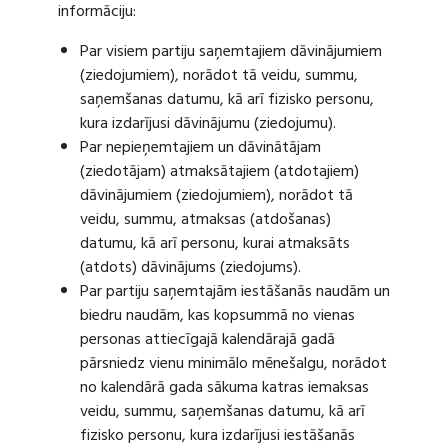
informāciju:
Par visiem partiju saņemtajiem dāvinājumiem
(ziedojumiem), norādot tā veidu, summu,
saņemšanas datumu, kā arī fizisko personu,
kura izdarījusi dāvinājumu (ziedojumu).
Par nepieņemtajiem un dāvinātājam
(ziedotājam) atmaksātajiem (atdotajiem)
dāvinājumiem (ziedojumiem), norādot tā
veidu, summu, atmaksas (atdošanas)
datumu, kā arī personu, kurai atmaksāts
(atdots) dāvinājums (ziedojums).
Par partiju saņemtajām iestāšanās naudām un
biedru naudām, kas kopsummā no vienas
personas attiecīgajā kalendārajā gadā
pārsniedz vienu minimālo mēnešalgu, norādot
no kalendārā gada sākuma katras iemaksas
veidu, summu, saņemšanas datumu, kā arī
fizisko personu, kura izdarījusi iestāšanās