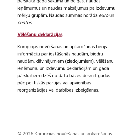
pārskata gada sākumā un beigās, naudas
ieņēmumus un naudas maksājumus pa izdevumu
mērķu grupām. Naudas summas norāda
euro
un
centos
.
Vēlēšanu deklarācijas
Korupcijas novēršanas un apkarošanas birojs
informāciju par iestāšanās naudām, biedru
naudām, dāvinājumiem (ziedojumiem), vēlēšanu
ieņēmumu un izdevumu deklarācijām un gada
pārskatiem dzēš no datu bāzes desmit gadus
pēc politiskās partijas vai apvienības
reorganizācijas vai darbības izbeigšanas.
© 2026 Korupcijas novēršanas un apkarošanas