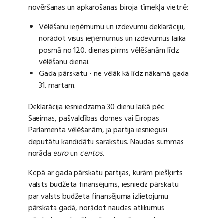
novēršanas un apkarošanas biroja tīmekļa vietnē:
Vēlēšanu ieņēmumu un izdevumu deklarāciju,
norādot visus ieņēmumus un izdevumus laika
posmā no 120. dienas pirms vēlēšanām līdz
vēlēšanu dienai.
Gada pārskatu - ne vēlāk kā līdz nākamā gada
31. martam.
Deklarācija iesniedzama 30 dienu laikā pēc
Saeimas, pašvaldības domes vai Eiropas
Parlamenta vēlēšanām, ja partija iesniegusi
deputātu kandidātu sarakstus. Naudas summas
norāda
euro
un
centos
.
Kopā ar gada pārskatu partijas, kurām piešķirts
valsts budžeta finansējums, iesniedz pārskatu
par valsts budžeta finansējuma izlietojumu
pārskata gadā, norādot naudas atlikumus