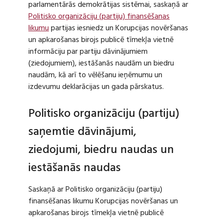
parlamentārās demokrātijas sistēmai, saskaņā ar
Politisko organizāciju (partiju) finansēšanas
likumu
partijas iesniedz un Korupcijas novēršanas
un apkarošanas birojs publicē tīmekļa vietnē
informāciju par partiju dāvinājumiem
(ziedojumiem), iestāšanās naudām un biedru
naudām, kā arī to vēlēšanu ieņēmumu un
izdevumu deklarācijas un gada pārskatus.
Politisko organizāciju (partiju)
saņemtie dāvinājumi,
ziedojumi, biedru naudas un
iestāšanās naudas
Saskaņā ar Politisko organizāciju (partiju)
finansēšanas likumu Korupcijas novēršanas un
apkarošanas birojs tīmekļa vietnē publicē