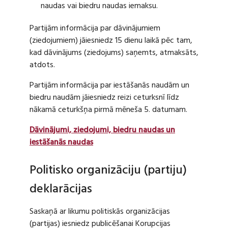
naudas vai biedru naudas iemaksu.
Partijām informācija par dāvinājumiem
(ziedojumiem) jāiesniedz 15 dienu laikā pēc tam,
kad dāvinājums (ziedojums) saņemts, atmaksāts,
atdots.
Partijām informācija par iestāšanās naudām un
biedru naudām jāiesniedz reizi ceturksnī līdz
nākamā ceturkšņa pirmā mēneša 5. datumam.
Dāvinājumi, ziedojumi, biedru naudas un
iestāšanās naudas
Politisko organizāciju (partiju)
deklarācijas
Saskaņā ar likumu politiskās organizācijas
(partijas) iesniedz publicēšanai Korupcijas