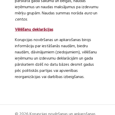
pārskata gada sākumā un beigās, naudas
ieņēmumus un naudas maksājumus pa izdevumu
mērķu grupām. Naudas summas norāda
euro
un
centos
.
Vēlēšanu deklarācijas
Korupcijas novēršanas un apkarošanas birojs
informāciju par iestāšanās naudām, biedru
naudām, dāvinājumiem (ziedojumiem), vēlēšanu
ieņēmumu un izdevumu deklarācijām un gada
pārskatiem dzēš no datu bāzes desmit gadus
pēc politiskās partijas vai apvienības
reorganizācijas vai darbības izbeigšanas.
© 2026 Korupcijas novēršanas un apkarošanas