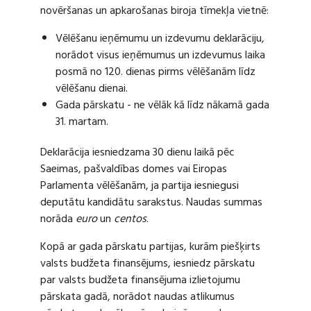
novēršanas un apkarošanas biroja tīmekļa vietnē:
Vēlēšanu ieņēmumu un izdevumu deklarāciju,
norādot visus ieņēmumus un izdevumus laika
posmā no 120. dienas pirms vēlēšanām līdz
vēlēšanu dienai.
Gada pārskatu - ne vēlāk kā līdz nākamā gada
31. martam.
Deklarācija iesniedzama 30 dienu laikā pēc
Saeimas, pašvaldības domes vai Eiropas
Parlamenta vēlēšanām, ja partija iesniegusi
deputātu kandidātu sarakstus. Naudas summas
norāda
euro
un
centos
.
Kopā ar gada pārskatu partijas, kurām piešķirts
valsts budžeta finansējums, iesniedz pārskatu
par valsts budžeta finansējuma izlietojumu
pārskata gadā, norādot naudas atlikumus