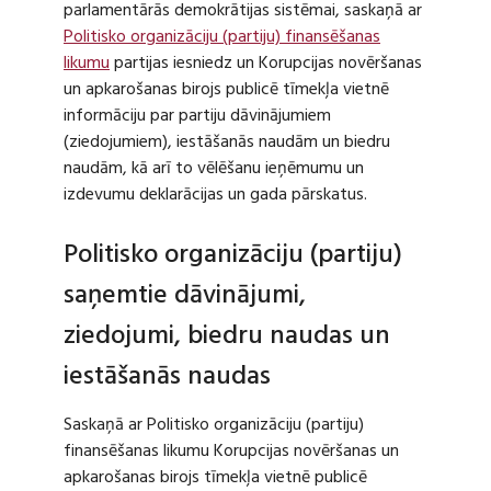
parlamentārās demokrātijas sistēmai, saskaņā ar
Politisko organizāciju (partiju) finansēšanas
likumu
partijas iesniedz un Korupcijas novēršanas
un apkarošanas birojs publicē tīmekļa vietnē
informāciju par partiju dāvinājumiem
(ziedojumiem), iestāšanās naudām un biedru
naudām, kā arī to vēlēšanu ieņēmumu un
izdevumu deklarācijas un gada pārskatus.
Politisko organizāciju (partiju)
saņemtie dāvinājumi,
ziedojumi, biedru naudas un
iestāšanās naudas
Saskaņā ar Politisko organizāciju (partiju)
finansēšanas likumu Korupcijas novēršanas un
apkarošanas birojs tīmekļa vietnē publicē