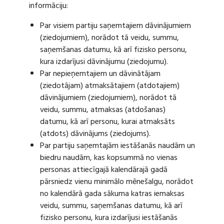
informāciju:
Par visiem partiju saņemtajiem dāvinājumiem
(ziedojumiem), norādot tā veidu, summu,
saņemšanas datumu, kā arī fizisko personu,
kura izdarījusi dāvinājumu (ziedojumu).
Par nepieņemtajiem un dāvinātājam
(ziedotājam) atmaksātajiem (atdotajiem)
dāvinājumiem (ziedojumiem), norādot tā
veidu, summu, atmaksas (atdošanas)
datumu, kā arī personu, kurai atmaksāts
(atdots) dāvinājums (ziedojums).
Par partiju saņemtajām iestāšanās naudām un
biedru naudām, kas kopsummā no vienas
personas attiecīgajā kalendārajā gadā
pārsniedz vienu minimālo mēnešalgu, norādot
no kalendārā gada sākuma katras iemaksas
veidu, summu, saņemšanas datumu, kā arī
fizisko personu, kura izdarījusi iestāšanās