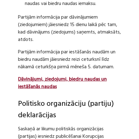
naudas vai biedru naudas iemaksu.
Partijām informācija par dāvinājumiem
(ziedojumiem) jāiesniedz 15 dienu laikā pēc tam,
kad dāvinājums (ziedojums) saņemts, atmaksāts,
atdots.
Partijām informācija par iestāšanās naudām un
biedru naudām jāiesniedz reizi ceturksnī līdz
nākamā ceturkšņa pirmā mēneša 5. datumam.
Dāvinājumi, ziedojumi, biedru naudas un
iestāšanās naudas
Politisko organizāciju (partiju)
deklarācijas
Saskaņā ar likumu politiskās organizācijas
(partijas) iesniedz publicēšanai Korupcijas