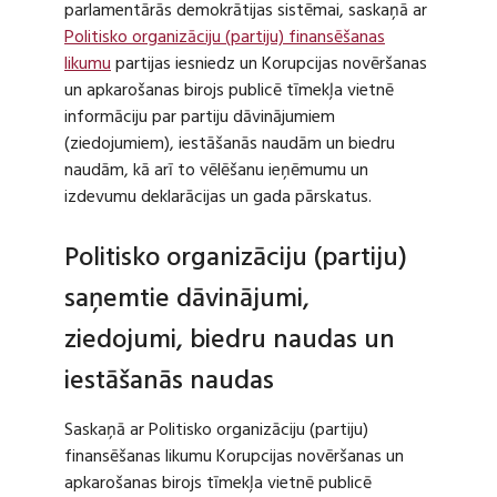
parlamentārās demokrātijas sistēmai, saskaņā ar
Politisko organizāciju (partiju) finansēšanas
likumu
partijas iesniedz un Korupcijas novēršanas
un apkarošanas birojs publicē tīmekļa vietnē
informāciju par partiju dāvinājumiem
(ziedojumiem), iestāšanās naudām un biedru
naudām, kā arī to vēlēšanu ieņēmumu un
izdevumu deklarācijas un gada pārskatus.
Politisko organizāciju (partiju)
saņemtie dāvinājumi,
ziedojumi, biedru naudas un
iestāšanās naudas
Saskaņā ar Politisko organizāciju (partiju)
finansēšanas likumu Korupcijas novēršanas un
apkarošanas birojs tīmekļa vietnē publicē