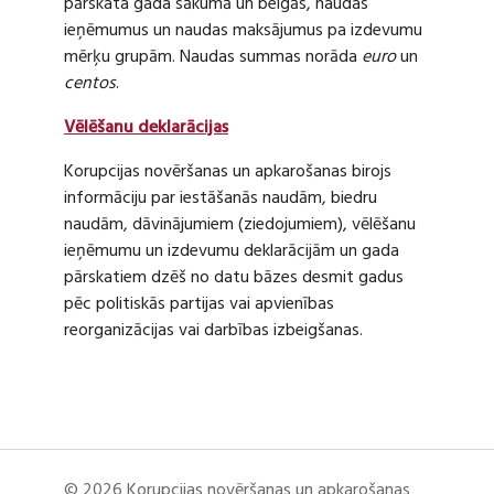
pārskata gada sākumā un beigās, naudas
ieņēmumus un naudas maksājumus pa izdevumu
mērķu grupām. Naudas summas norāda
euro
un
centos
.
Vēlēšanu deklarācijas
Korupcijas novēršanas un apkarošanas birojs
informāciju par iestāšanās naudām, biedru
naudām, dāvinājumiem (ziedojumiem), vēlēšanu
ieņēmumu un izdevumu deklarācijām un gada
pārskatiem dzēš no datu bāzes desmit gadus
pēc politiskās partijas vai apvienības
reorganizācijas vai darbības izbeigšanas.
© 2026 Korupcijas novēršanas un apkarošanas