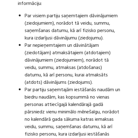
informāciju:
Par visiem partiju saņemtajiem dāvinājumiem
(ziedojumiem), norādot tā veidu, summu,
saņemšanas datumu, kā arī fizisko personu,
kura izdarījusi dāvinājumu (ziedojumu).
Par nepieņemtajiem un dāvinātājam
(ziedotājam) atmaksātajiem (atdotajiem)
dāvinājumiem (ziedojumiem), norādot tā
veidu, summu, atmaksas (atdošanas)
datumu, kā arī personu, kurai atmaksāts
(atdots) dāvinājums (ziedojums).
Par partiju saņemtajām iestāšanās naudām un
biedru naudām, kas kopsummā no vienas
personas attiecīgajā kalendārajā gadā
pārsniedz vienu minimālo mēnešalgu, norādot
no kalendārā gada sākuma katras iemaksas
veidu, summu, saņemšanas datumu, kā arī
fizisko personu, kura izdarījusi iestāšanās