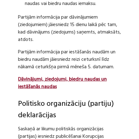
naudas vai biedru naudas iemaksu.
Partijām informācija par dāvinājumiem
(ziedojumiem) jāiesniedz 15 dienu laikā pēc tam,
kad dāvinājums (ziedojums) saņemts, atmaksāts,
atdots.
Partijām informācija par iestāšanās naudām un
biedru naudām jāiesniedz reizi ceturksnī līdz
nākamā ceturkšņa pirmā mēneša 5. datumam.
Dāvinājumi, ziedojumi, biedru naudas un
iestāšanās naudas
Politisko organizāciju (partiju)
deklarācijas
Saskaņā ar likumu politiskās organizācijas
(partijas) iesniedz publicēšanai Korupcijas