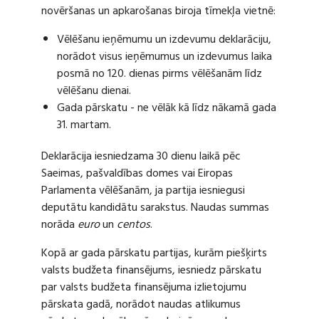
novēršanas un apkarošanas biroja tīmekļa vietnē:
Vēlēšanu ieņēmumu un izdevumu deklarāciju,
norādot visus ieņēmumus un izdevumus laika
posmā no 120. dienas pirms vēlēšanām līdz
vēlēšanu dienai.
Gada pārskatu - ne vēlāk kā līdz nākamā gada
31. martam.
Deklarācija iesniedzama 30 dienu laikā pēc
Saeimas, pašvaldības domes vai Eiropas
Parlamenta vēlēšanām, ja partija iesniegusi
deputātu kandidātu sarakstus. Naudas summas
norāda
euro
un
centos
.
Kopā ar gada pārskatu partijas, kurām piešķirts
valsts budžeta finansējums, iesniedz pārskatu
par valsts budžeta finansējuma izlietojumu
pārskata gadā, norādot naudas atlikumus