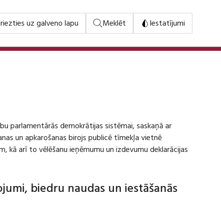
riezties uz galveno lapu
Meklēt
Iestatījumi
stību parlamentārās demokrātijas sistēmai, saskaņā ar
šanas un apkarošanas birojs publicē tīmekļa vietnē
m, kā arī to vēlēšanu ieņēmumu un izdevumu deklarācijas
dojumi, biedru naudas un iestāšanās