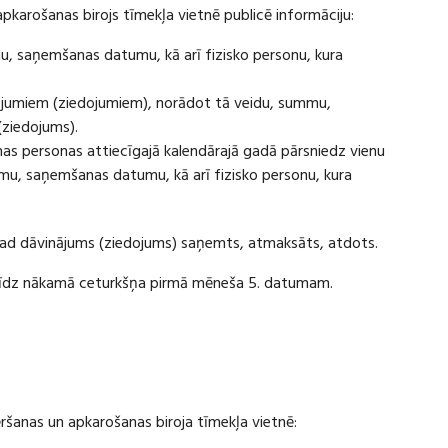
apkarošanas birojs tīmekļa vietnē publicē informāciju:
u, saņemšanas datumu, kā arī fizisko personu, kura
ājumiem (ziedojumiem), norādot tā veidu, summu,
(ziedojums).
s personas attiecīgajā kalendārajā gadā pārsniedz vienu
u, saņemšanas datumu, kā arī fizisko personu, kura
 kad dāvinājums (ziedojums) saņemts, atmaksāts, atdots.
ī līdz nākamā ceturkšņa pirmā mēneša 5. datumam.
vēršanas un apkarošanas biroja tīmekļa vietnē: