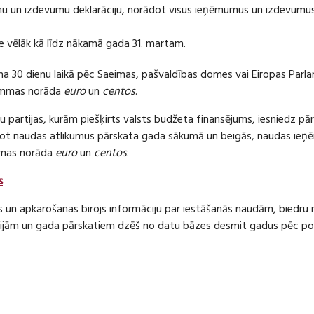
 un izdevumu deklarāciju, norādot visus ieņēmumus un izdevumus 
e vēlāk kā līdz nākamā gada 31. martam.
ma 30 dienu laikā pēc Saeimas, pašvaldības domes vai Eiropas Parl
ummas norāda
euro
un
centos
.
 partijas, kurām piešķirts valsts budžeta finansējums, iesniedz pā
dot naudas atlikumus pārskata gada sākumā un beigās, naudas i
mas norāda
euro
un
centos
.
s
s un apkarošanas birojs informāciju par iestāšanās naudām, bied
jām un gada pārskatiem dzēš no datu bāzes desmit gadus pēc politi