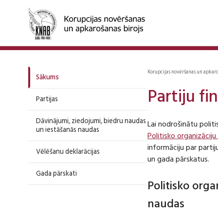
Korupcijas novēršanas un apkar
Sākums
Partiju f
Partijas
Dāvinājumi, ziedojumi, biedru naudas
Lai nodrošinātu polit
un iestāšanās naudas
Politisko organizāciju
informāciju par part
Vēlēšanu deklarācijas
un gada pārskatus.
Gada pārskati
Politisko org
naudas