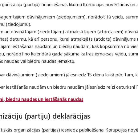
organizāciju (partiju) finansēšanas likumu Korupcijas novēršanas un 
u saņemtajiem dāvinājumiem (ziedojumiem), norādot tā veidu, summ
umu (ziedojumu).
m un dāvinātājam (ziedotājam) atmaksātajiem (atdotajiem) dāvin
as) datumu, kā arī personu, kurai atmaksāts (atdots) dāvinājums 
tajām iestāšanās naudām un biedru naudām, kas kopsummā no viena
u, norādot no kalendārā gada sākuma katras iemaksas veidu, summ
nās naudas vai biedru naudas iemaksu.
par dāvinājumiem (ziedojumiem) jāiesniedz 15 dienu laikā pēc tam,
 par iestāšanās naudām un biedru naudām jāiesniedz reizi ceturksn
mi, biedru naudas un iestāšanās naudas
nizāciju (partiju) deklarācijas
itiskās organizācijas (partijas) iesniedz publicēšanai Korupcijas no