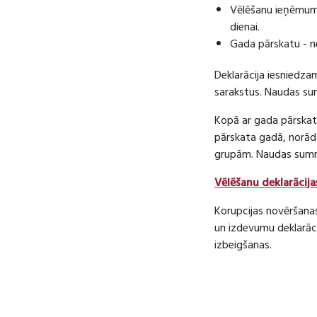
Vēlēšanu ieņēmumu
dienai.
Gada pārskatu - n
Deklarācija iesniedza
sarakstus. Naudas s
Kopā ar gada pārskatu
pārskata gadā, norā
grupām. Naudas sum
Vēlēšanu deklarācija
Korupcijas novēršana
un izdevumu deklarāci
izbeigšanas.