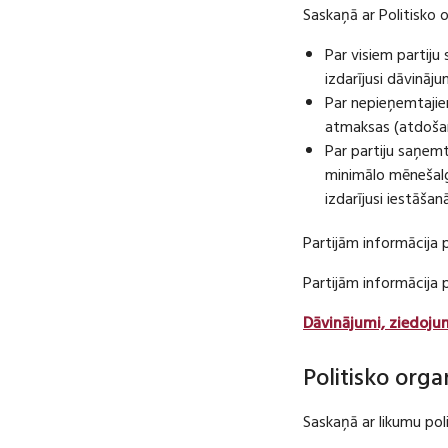
Saskaņā ar Politisko 
Par visiem partij
izdarījusi dāvināj
Par nepieņemtajie
atmaksas (atdošan
Par partiju saņem
minimālo mēnešalg
izdarījusi iestāša
Partijām informācija 
Partijām informācija
Dāvinājumi, ziedoju
Politisko orga
Saskaņā ar likumu pol