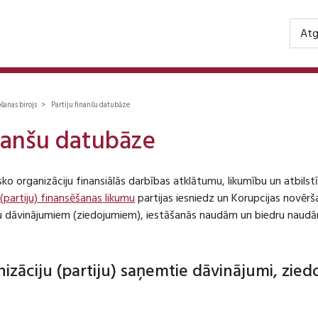
Atg
ošanas birojs > Partiju finanšu datubāze
inanšu datubāze
isko organizāciju finansiālās darbības atklātumu, likumību un atbil
 (partiju) finansēšanas likumu
partijas iesniedz un Korupcijas novēr
iju dāvinājumiem (ziedojumiem), iestāšanās naudām un biedru naudā
anizāciju (partiju) saņemtie dāvinājumi, zie