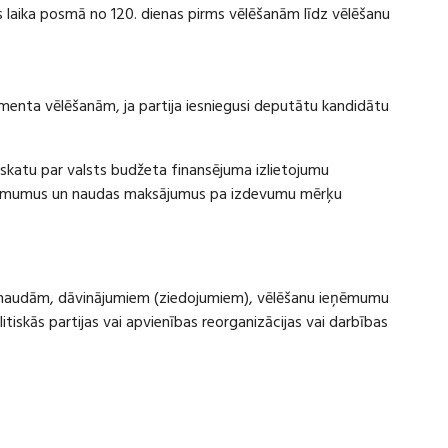
laika posmā no 120. dienas pirms vēlēšanām līdz vēlēšanu
amenta vēlēšanām, ja partija iesniegusi deputātu kandidātu
rskatu par valsts budžeta finansējuma izlietojumu
eņēmumus un naudas maksājumus pa izdevumu mērķu
ru naudām, dāvinājumiem (ziedojumiem), vēlēšanu ieņēmumu
skās partijas vai apvienības reorganizācijas vai darbības