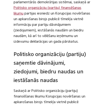
parlamentārās demokrātijas sistēmai, saskaņā ar
Politisko organizāciju (partiju) finansēšanas
likumu
partijas iesniedz un Korupcijas novēršanas
un apkarošanas birojs publicē tīmekļa vietnē
informāciju par partiju dāvinājumiem
(ziedojumiem), iestāšanās naudām un biedru
naudām, kā arī to vēlēšanu ieņēmumu un
izdevumu deklarācijas un gada pārskatus.
Politisko organizāciju (partiju)
saņemtie dāvinājumi,
ziedojumi, biedru naudas un
iestāšanās naudas
Saskaņā ar Politisko organizāciju (partiju)
finansēšanas likumu Korupcijas novēršanas un
apkarošanas birojs tīmekļa vietnē publicē