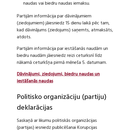
naudas vai biedru naudas iemaksu.
Partijām informācija par dāvinājumiem
(ziedojumiem) jāiesniedz 15 dienu laikā pēc tam,
kad dāvinājums (ziedojums) saņemts, atmaksāts,
atdots.
Partijām informācija par iestāšanās naudām un
biedru naudām jāiesniedz reizi ceturksnī līdz
nākamā ceturkšņa pirmā mēneša 5. datumam.
Dāvinājumi, ziedojumi, biedru naudas un
iestāšanās naudas
Politisko organizāciju (partiju)
deklarācijas
Saskaņā ar likumu politiskās organizācijas
(partijas) iesniedz publicēšanai Korupcijas