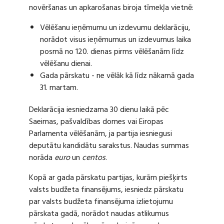
novēršanas un apkarošanas biroja tīmekļa vietnē:
Vēlēšanu ieņēmumu un izdevumu deklarāciju,
norādot visus ieņēmumus un izdevumus laika
posmā no 120. dienas pirms vēlēšanām līdz
vēlēšanu dienai.
Gada pārskatu - ne vēlāk kā līdz nākamā gada
31. martam.
Deklarācija iesniedzama 30 dienu laikā pēc
Saeimas, pašvaldības domes vai Eiropas
Parlamenta vēlēšanām, ja partija iesniegusi
deputātu kandidātu sarakstus. Naudas summas
norāda
euro
un
centos
.
Kopā ar gada pārskatu partijas, kurām piešķirts
valsts budžeta finansējums, iesniedz pārskatu
par valsts budžeta finansējuma izlietojumu
pārskata gadā, norādot naudas atlikumus