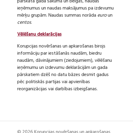
pārskata gada sākumā un beigās, naudas
ieņēmumus un naudas maksājumus pa izdevumu
mērķu grupām. Naudas summas norāda
euro
un
centos
.
Vēlēšanu deklarācijas
Korupcijas novēršanas un apkarošanas birojs
informāciju par iestāšanās naudām, biedru
naudām, dāvinājumiem (ziedojumiem), vēlēšanu
ieņēmumu un izdevumu deklarācijām un gada
pārskatiem dzēš no datu bāzes desmit gadus
pēc politiskās partijas vai apvienības
reorganizācijas vai darbības izbeigšanas.
© 2026 Korupcijas novēršanas un apkarošanas