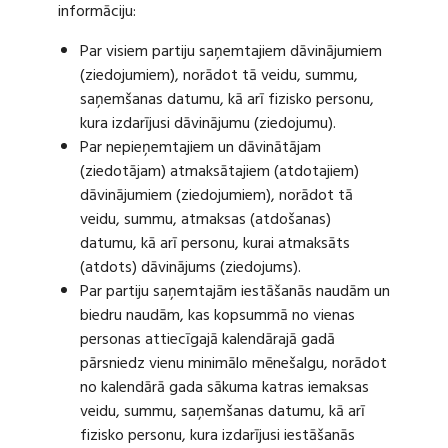
informāciju:
Par visiem partiju saņemtajiem dāvinājumiem
(ziedojumiem), norādot tā veidu, summu,
saņemšanas datumu, kā arī fizisko personu,
kura izdarījusi dāvinājumu (ziedojumu).
Par nepieņemtajiem un dāvinātājam
(ziedotājam) atmaksātajiem (atdotajiem)
dāvinājumiem (ziedojumiem), norādot tā
veidu, summu, atmaksas (atdošanas)
datumu, kā arī personu, kurai atmaksāts
(atdots) dāvinājums (ziedojums).
Par partiju saņemtajām iestāšanās naudām un
biedru naudām, kas kopsummā no vienas
personas attiecīgajā kalendārajā gadā
pārsniedz vienu minimālo mēnešalgu, norādot
no kalendārā gada sākuma katras iemaksas
veidu, summu, saņemšanas datumu, kā arī
fizisko personu, kura izdarījusi iestāšanās