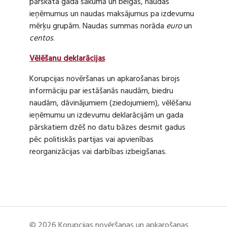
pārskata gada sākumā un beigās, naudas
ieņēmumus un naudas maksājumus pa izdevumu
mērķu grupām. Naudas summas norāda
euro
un
centos
.
Vēlēšanu deklarācijas
Korupcijas novēršanas un apkarošanas birojs
informāciju par iestāšanās naudām, biedru
naudām, dāvinājumiem (ziedojumiem), vēlēšanu
ieņēmumu un izdevumu deklarācijām un gada
pārskatiem dzēš no datu bāzes desmit gadus
pēc politiskās partijas vai apvienības
reorganizācijas vai darbības izbeigšanas.
© 2026 Korupcijas novēršanas un apkarošanas