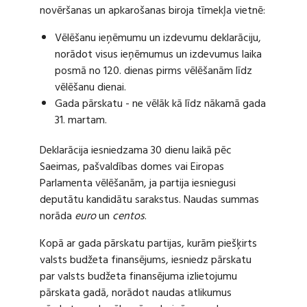
novēršanas un apkarošanas biroja tīmekļa vietnē:
Vēlēšanu ieņēmumu un izdevumu deklarāciju,
norādot visus ieņēmumus un izdevumus laika
posmā no 120. dienas pirms vēlēšanām līdz
vēlēšanu dienai.
Gada pārskatu - ne vēlāk kā līdz nākamā gada
31. martam.
Deklarācija iesniedzama 30 dienu laikā pēc
Saeimas, pašvaldības domes vai Eiropas
Parlamenta vēlēšanām, ja partija iesniegusi
deputātu kandidātu sarakstus. Naudas summas
norāda
euro
un
centos
.
Kopā ar gada pārskatu partijas, kurām piešķirts
valsts budžeta finansējums, iesniedz pārskatu
par valsts budžeta finansējuma izlietojumu
pārskata gadā, norādot naudas atlikumus