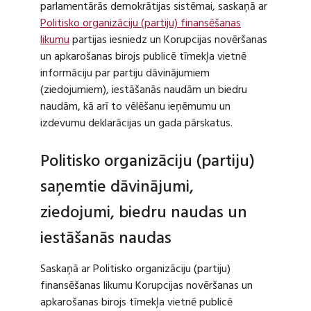
parlamentārās demokrātijas sistēmai, saskaņā ar
Politisko organizāciju (partiju) finansēšanas
likumu
partijas iesniedz un Korupcijas novēršanas
un apkarošanas birojs publicē tīmekļa vietnē
informāciju par partiju dāvinājumiem
(ziedojumiem), iestāšanās naudām un biedru
naudām, kā arī to vēlēšanu ieņēmumu un
izdevumu deklarācijas un gada pārskatus.
Politisko organizāciju (partiju)
saņemtie dāvinājumi,
ziedojumi, biedru naudas un
iestāšanās naudas
Saskaņā ar Politisko organizāciju (partiju)
finansēšanas likumu Korupcijas novēršanas un
apkarošanas birojs tīmekļa vietnē publicē