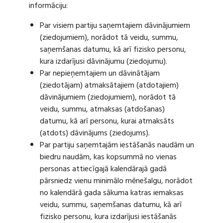
informāciju:
Par visiem partiju saņemtajiem dāvinājumiem
(ziedojumiem), norādot tā veidu, summu,
saņemšanas datumu, kā arī fizisko personu,
kura izdarījusi dāvinājumu (ziedojumu).
Par nepieņemtajiem un dāvinātājam
(ziedotājam) atmaksātajiem (atdotajiem)
dāvinājumiem (ziedojumiem), norādot tā
veidu, summu, atmaksas (atdošanas)
datumu, kā arī personu, kurai atmaksāts
(atdots) dāvinājums (ziedojums).
Par partiju saņemtajām iestāšanās naudām un
biedru naudām, kas kopsummā no vienas
personas attiecīgajā kalendārajā gadā
pārsniedz vienu minimālo mēnešalgu, norādot
no kalendārā gada sākuma katras iemaksas
veidu, summu, saņemšanas datumu, kā arī
fizisko personu, kura izdarījusi iestāšanās