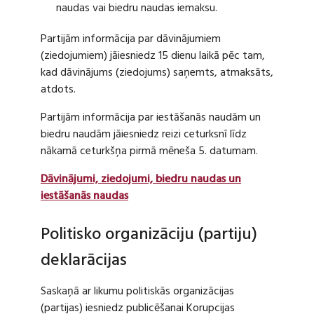
naudas vai biedru naudas iemaksu.
Partijām informācija par dāvinājumiem
(ziedojumiem) jāiesniedz 15 dienu laikā pēc tam,
kad dāvinājums (ziedojums) saņemts, atmaksāts,
atdots.
Partijām informācija par iestāšanās naudām un
biedru naudām jāiesniedz reizi ceturksnī līdz
nākamā ceturkšņa pirmā mēneša 5. datumam.
Dāvinājumi, ziedojumi, biedru naudas un
iestāšanās naudas
Politisko organizāciju (partiju)
deklarācijas
Saskaņā ar likumu politiskās organizācijas
(partijas) iesniedz publicēšanai Korupcijas