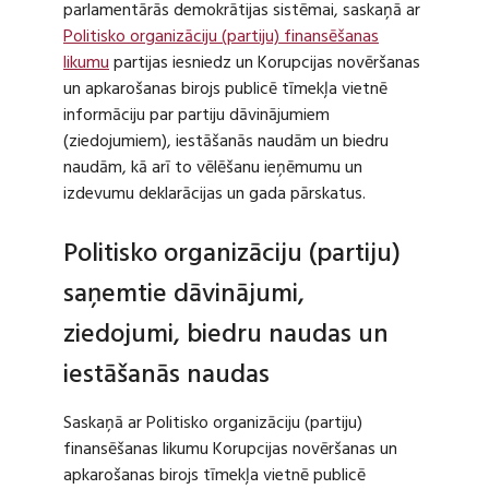
parlamentārās demokrātijas sistēmai, saskaņā ar
Politisko organizāciju (partiju) finansēšanas
likumu
partijas iesniedz un Korupcijas novēršanas
un apkarošanas birojs publicē tīmekļa vietnē
informāciju par partiju dāvinājumiem
(ziedojumiem), iestāšanās naudām un biedru
naudām, kā arī to vēlēšanu ieņēmumu un
izdevumu deklarācijas un gada pārskatus.
Politisko organizāciju (partiju)
saņemtie dāvinājumi,
ziedojumi, biedru naudas un
iestāšanās naudas
Saskaņā ar Politisko organizāciju (partiju)
finansēšanas likumu Korupcijas novēršanas un
apkarošanas birojs tīmekļa vietnē publicē