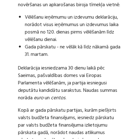
novēršanas un apkarošanas biroja tīmekļa vietnē:
Vēlēšanu ieņēmumu un izdevumu deklarāciju,
norādot visus ieņēmumus un izdevumus laika
posmā no 120. dienas pirms vēlēšanām līdz
vēlēšanu dienai.
Gada pārskatu - ne vēlāk kā līdz nākamā gada
31. martam.
Deklarācija iesniedzama 30 dienu laikā pēc
Saeimas, pašvaldības domes vai Eiropas
Parlamenta vēlēšanām, ja partija iesniegusi
deputātu kandidātu sarakstus. Naudas summas
norāda
euro
un
centos
.
Kopā ar gada pārskatu partijas, kurām piešķirts
valsts budžeta finansējums, iesniedz pārskatu
par valsts budžeta finansējuma izlietojumu
pārskata gadā, norādot naudas atlikumus