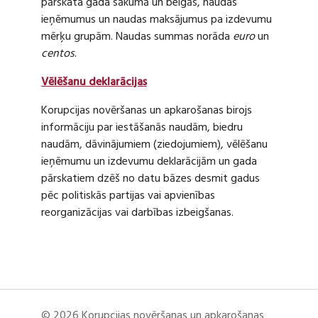
pārskata gada sākumā un beigās, naudas
ieņēmumus un naudas maksājumus pa izdevumu
mērķu grupām. Naudas summas norāda
euro
un
centos
.
Vēlēšanu deklarācijas
Korupcijas novēršanas un apkarošanas birojs
informāciju par iestāšanās naudām, biedru
naudām, dāvinājumiem (ziedojumiem), vēlēšanu
ieņēmumu un izdevumu deklarācijām un gada
pārskatiem dzēš no datu bāzes desmit gadus
pēc politiskās partijas vai apvienības
reorganizācijas vai darbības izbeigšanas.
© 2026 Korupcijas novēršanas un apkarošanas