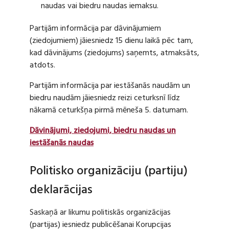
naudas vai biedru naudas iemaksu.
Partijām informācija par dāvinājumiem
(ziedojumiem) jāiesniedz 15 dienu laikā pēc tam,
kad dāvinājums (ziedojums) saņemts, atmaksāts,
atdots.
Partijām informācija par iestāšanās naudām un
biedru naudām jāiesniedz reizi ceturksnī līdz
nākamā ceturkšņa pirmā mēneša 5. datumam.
Dāvinājumi, ziedojumi, biedru naudas un
iestāšanās naudas
Politisko organizāciju (partiju)
deklarācijas
Saskaņā ar likumu politiskās organizācijas
(partijas) iesniedz publicēšanai Korupcijas