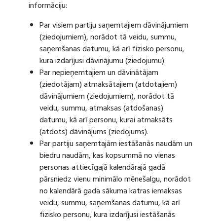
informāciju:
Par visiem partiju saņemtajiem dāvinājumiem
(ziedojumiem), norādot tā veidu, summu,
saņemšanas datumu, kā arī fizisko personu,
kura izdarījusi dāvinājumu (ziedojumu).
Par nepieņemtajiem un dāvinātājam
(ziedotājam) atmaksātajiem (atdotajiem)
dāvinājumiem (ziedojumiem), norādot tā
veidu, summu, atmaksas (atdošanas)
datumu, kā arī personu, kurai atmaksāts
(atdots) dāvinājums (ziedojums).
Par partiju saņemtajām iestāšanās naudām un
biedru naudām, kas kopsummā no vienas
personas attiecīgajā kalendārajā gadā
pārsniedz vienu minimālo mēnešalgu, norādot
no kalendārā gada sākuma katras iemaksas
veidu, summu, saņemšanas datumu, kā arī
fizisko personu, kura izdarījusi iestāšanās