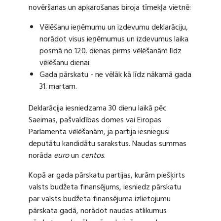
novēršanas un apkarošanas biroja tīmekļa vietnē:
Vēlēšanu ieņēmumu un izdevumu deklarāciju,
norādot visus ieņēmumus un izdevumus laika
posmā no 120. dienas pirms vēlēšanām līdz
vēlēšanu dienai.
Gada pārskatu - ne vēlāk kā līdz nākamā gada
31. martam.
Deklarācija iesniedzama 30 dienu laikā pēc
Saeimas, pašvaldības domes vai Eiropas
Parlamenta vēlēšanām, ja partija iesniegusi
deputātu kandidātu sarakstus. Naudas summas
norāda
euro
un
centos
.
Kopā ar gada pārskatu partijas, kurām piešķirts
valsts budžeta finansējums, iesniedz pārskatu
par valsts budžeta finansējuma izlietojumu
pārskata gadā, norādot naudas atlikumus