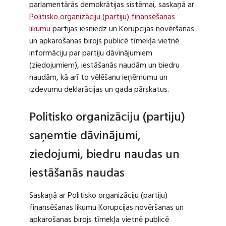
parlamentārās demokrātijas sistēmai, saskaņā ar
Politisko organizāciju (partiju) finansēšanas
likumu
partijas iesniedz un Korupcijas novēršanas
un apkarošanas birojs publicē tīmekļa vietnē
informāciju par partiju dāvinājumiem
(ziedojumiem), iestāšanās naudām un biedru
naudām, kā arī to vēlēšanu ieņēmumu un
izdevumu deklarācijas un gada pārskatus.
Politisko organizāciju (partiju)
saņemtie dāvinājumi,
ziedojumi, biedru naudas un
iestāšanās naudas
Saskaņā ar Politisko organizāciju (partiju)
finansēšanas likumu Korupcijas novēršanas un
apkarošanas birojs tīmekļa vietnē publicē