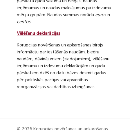
pārskata gada sākumā un beigās, naudas
ieņēmumus un naudas maksājumus pa izdevumu
mērķu grupām. Naudas summas norāda
euro
un
centos
.
Vēlēšanu deklarācijas
Korupcijas novēršanas un apkarošanas birojs
informāciju par iestāšanās naudām, biedru
naudām, dāvinājumiem (ziedojumiem), vēlēšanu
ieņēmumu un izdevumu deklarācijām un gada
pārskatiem dzēš no datu bāzes desmit gadus
pēc politiskās partijas vai apvienības
reorganizācijas vai darbības izbeigšanas.
© 2026 Korupcijas novēršanas un apkarošanas