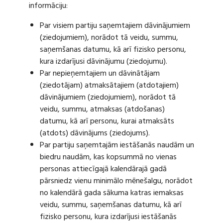
informāciju:
Par visiem partiju saņemtajiem dāvinājumiem
(ziedojumiem), norādot tā veidu, summu,
saņemšanas datumu, kā arī fizisko personu,
kura izdarījusi dāvinājumu (ziedojumu).
Par nepieņemtajiem un dāvinātājam
(ziedotājam) atmaksātajiem (atdotajiem)
dāvinājumiem (ziedojumiem), norādot tā
veidu, summu, atmaksas (atdošanas)
datumu, kā arī personu, kurai atmaksāts
(atdots) dāvinājums (ziedojums).
Par partiju saņemtajām iestāšanās naudām un
biedru naudām, kas kopsummā no vienas
personas attiecīgajā kalendārajā gadā
pārsniedz vienu minimālo mēnešalgu, norādot
no kalendārā gada sākuma katras iemaksas
veidu, summu, saņemšanas datumu, kā arī
fizisko personu, kura izdarījusi iestāšanās