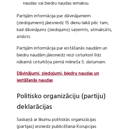
naudas vai biedru naudas iemaksu.
Partijām informācija par dāvinājumiem
(ziedojumiem) jāiesniedz 15 dienu laikā pēc tam,
kad dāvinājums (ziedojums) saņemts, atmaksāts,
atdots.
Partijām informācija par iestāšanās naudām un
biedru naudām jāiesniedz reizi ceturksnī līdz
nākamā ceturkšņa pirmā mēneša 5. datumam.
Dāvinājumi, ziedojumi, biedru naudas un
iestāšanās naudas
Politisko organizāciju (partiju)
deklarācijas
Saskaņā ar likumu politiskās organizācijas
(partijas) iesniedz publicēšanai Korupcijas