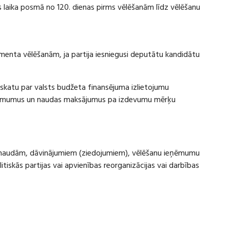
laika posmā no 120. dienas pirms vēlēšanām līdz vēlēšanu
amenta vēlēšanām, ja partija iesniegusi deputātu kandidātu
rskatu par valsts budžeta finansējuma izlietojumu
eņēmumus un naudas maksājumus pa izdevumu mērķu
ru naudām, dāvinājumiem (ziedojumiem), vēlēšanu ieņēmumu
skās partijas vai apvienības reorganizācijas vai darbības