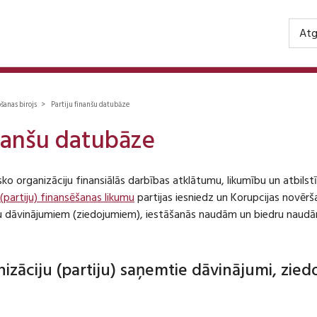
Atg
ošanas birojs > Partiju finanšu datubāze
inanšu datubāze
isko organizāciju finansiālās darbības atklātumu, likumību un atbil
 (partiju) finansēšanas likumu
partijas iesniedz un Korupcijas novēr
iju dāvinājumiem (ziedojumiem), iestāšanās naudām un biedru naudā
anizāciju (partiju) saņemtie dāvinājumi, zie