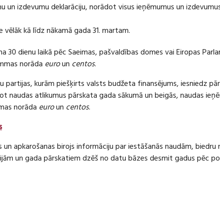
 un izdevumu deklarāciju, norādot visus ieņēmumus un izdevumus 
e vēlāk kā līdz nākamā gada 31. martam.
ma 30 dienu laikā pēc Saeimas, pašvaldības domes vai Eiropas Parl
ummas norāda
euro
un
centos
.
 partijas, kurām piešķirts valsts budžeta finansējums, iesniedz pā
dot naudas atlikumus pārskata gada sākumā un beigās, naudas i
mas norāda
euro
un
centos
.
s
s un apkarošanas birojs informāciju par iestāšanās naudām, bied
jām un gada pārskatiem dzēš no datu bāzes desmit gadus pēc politi