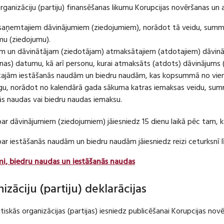
organizāciju (partiju) finansēšanas likumu Korupcijas novēršanas un 
u saņemtajiem dāvinājumiem (ziedojumiem), norādot tā veidu, summ
umu (ziedojumu).
m un dāvinātājam (ziedotājam) atmaksātajiem (atdotajiem) dāvin
as) datumu, kā arī personu, kurai atmaksāts (atdots) dāvinājums 
tajām iestāšanās naudām un biedru naudām, kas kopsummā no viena
u, norādot no kalendārā gada sākuma katras iemaksas veidu, summ
nās naudas vai biedru naudas iemaksu.
par dāvinājumiem (ziedojumiem) jāiesniedz 15 dienu laikā pēc tam,
 par iestāšanās naudām un biedru naudām jāiesniedz reizi ceturksn
mi, biedru naudas un iestāšanās naudas
nizāciju (partiju) deklarācijas
itiskās organizācijas (partijas) iesniedz publicēšanai Korupcijas no