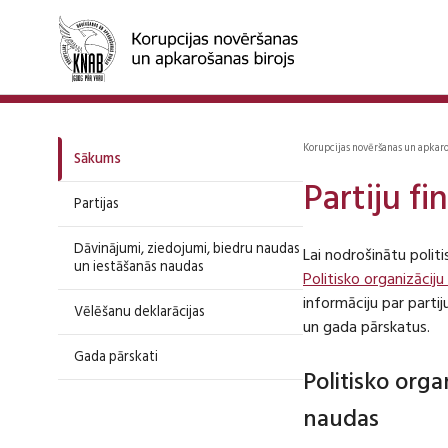
Korupcijas novēršanas un apkar
Sākums
Partiju f
Partijas
Dāvinājumi, ziedojumi, biedru naudas
Lai nodrošinātu polit
un iestāšanās naudas
Politisko organizāciju
informāciju par part
Vēlēšanu deklarācijas
un gada pārskatus.
Gada pārskati
Politisko org
naudas