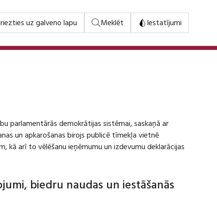
riezties uz galveno lapu
Meklēt
Iestatījumi
stību parlamentārās demokrātijas sistēmai, saskaņā ar
šanas un apkarošanas birojs publicē tīmekļa vietnē
m, kā arī to vēlēšanu ieņēmumu un izdevumu deklarācijas
dojumi, biedru naudas un iestāšanās