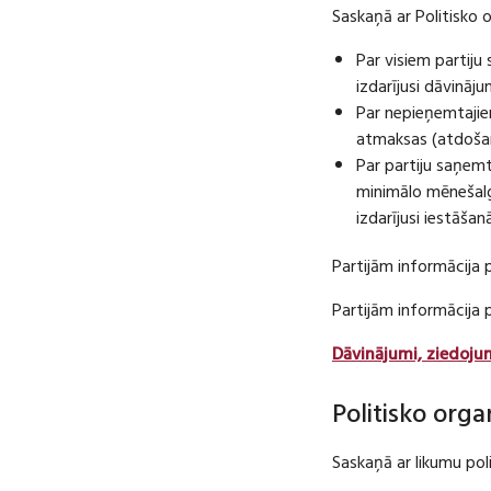
Saskaņā ar Politisko 
Par visiem partij
izdarījusi dāvināj
Par nepieņemtajie
atmaksas (atdošan
Par partiju saņem
minimālo mēnešalg
izdarījusi iestāša
Partijām informācija 
Partijām informācija
Dāvinājumi, ziedoju
Politisko orga
Saskaņā ar likumu pol