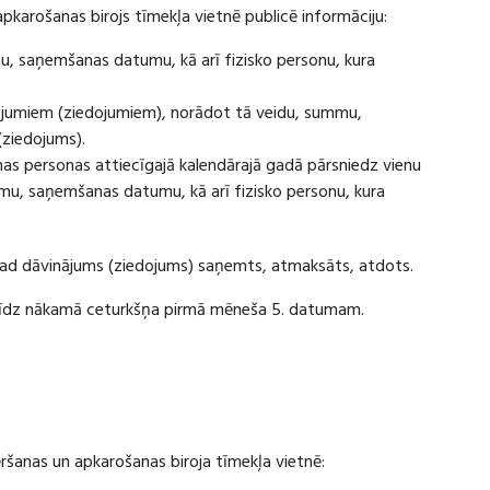
apkarošanas birojs tīmekļa vietnē publicē informāciju:
u, saņemšanas datumu, kā arī fizisko personu, kura
ājumiem (ziedojumiem), norādot tā veidu, summu,
(ziedojums).
s personas attiecīgajā kalendārajā gadā pārsniedz vienu
u, saņemšanas datumu, kā arī fizisko personu, kura
 kad dāvinājums (ziedojums) saņemts, atmaksāts, atdots.
ī līdz nākamā ceturkšņa pirmā mēneša 5. datumam.
vēršanas un apkarošanas biroja tīmekļa vietnē: