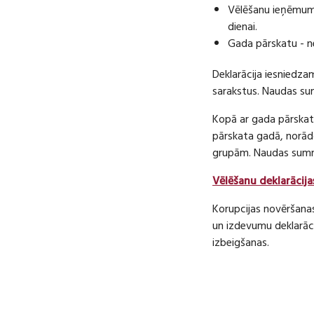
Vēlēšanu ieņēmumu
dienai.
Gada pārskatu - n
Deklarācija iesniedza
sarakstus. Naudas s
Kopā ar gada pārskatu
pārskata gadā, norā
grupām. Naudas sum
Vēlēšanu deklarācija
Korupcijas novēršana
un izdevumu deklarāci
izbeigšanas.