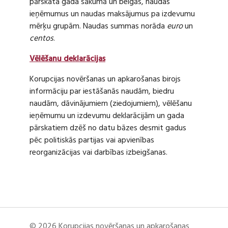
pārskata gada sākumā un beigās, naudas
ieņēmumus un naudas maksājumus pa izdevumu
mērķu grupām. Naudas summas norāda
euro
un
centos
.
Vēlēšanu deklarācijas
Korupcijas novēršanas un apkarošanas birojs
informāciju par iestāšanās naudām, biedru
naudām, dāvinājumiem (ziedojumiem), vēlēšanu
ieņēmumu un izdevumu deklarācijām un gada
pārskatiem dzēš no datu bāzes desmit gadus
pēc politiskās partijas vai apvienības
reorganizācijas vai darbības izbeigšanas.
© 2026 Korupcijas novēršanas un apkarošanas