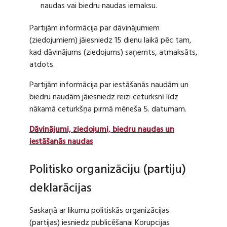
naudas vai biedru naudas iemaksu.
Partijām informācija par dāvinājumiem
(ziedojumiem) jāiesniedz 15 dienu laikā pēc tam,
kad dāvinājums (ziedojums) saņemts, atmaksāts,
atdots.
Partijām informācija par iestāšanās naudām un
biedru naudām jāiesniedz reizi ceturksnī līdz
nākamā ceturkšņa pirmā mēneša 5. datumam.
Dāvinājumi, ziedojumi, biedru naudas un
iestāšanās naudas
Politisko organizāciju (partiju)
deklarācijas
Saskaņā ar likumu politiskās organizācijas
(partijas) iesniedz publicēšanai Korupcijas