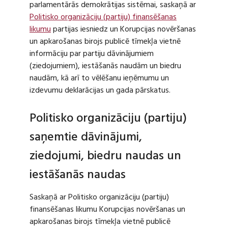
parlamentārās demokrātijas sistēmai, saskaņā ar
Politisko organizāciju (partiju) finansēšanas
likumu
partijas iesniedz un Korupcijas novēršanas
un apkarošanas birojs publicē tīmekļa vietnē
informāciju par partiju dāvinājumiem
(ziedojumiem), iestāšanās naudām un biedru
naudām, kā arī to vēlēšanu ieņēmumu un
izdevumu deklarācijas un gada pārskatus.
Politisko organizāciju (partiju)
saņemtie dāvinājumi,
ziedojumi, biedru naudas un
iestāšanās naudas
Saskaņā ar Politisko organizāciju (partiju)
finansēšanas likumu Korupcijas novēršanas un
apkarošanas birojs tīmekļa vietnē publicē