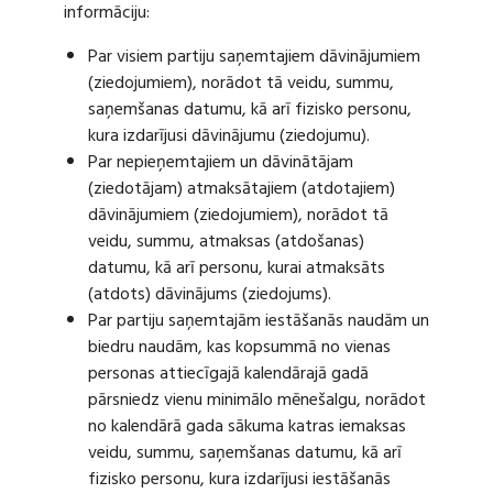
informāciju:
Par visiem partiju saņemtajiem dāvinājumiem
(ziedojumiem), norādot tā veidu, summu,
saņemšanas datumu, kā arī fizisko personu,
kura izdarījusi dāvinājumu (ziedojumu).
Par nepieņemtajiem un dāvinātājam
(ziedotājam) atmaksātajiem (atdotajiem)
dāvinājumiem (ziedojumiem), norādot tā
veidu, summu, atmaksas (atdošanas)
datumu, kā arī personu, kurai atmaksāts
(atdots) dāvinājums (ziedojums).
Par partiju saņemtajām iestāšanās naudām un
biedru naudām, kas kopsummā no vienas
personas attiecīgajā kalendārajā gadā
pārsniedz vienu minimālo mēnešalgu, norādot
no kalendārā gada sākuma katras iemaksas
veidu, summu, saņemšanas datumu, kā arī
fizisko personu, kura izdarījusi iestāšanās