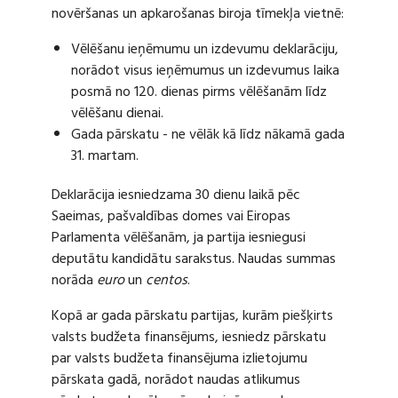
novēršanas un apkarošanas biroja tīmekļa vietnē:
Vēlēšanu ieņēmumu un izdevumu deklarāciju,
norādot visus ieņēmumus un izdevumus laika
posmā no 120. dienas pirms vēlēšanām līdz
vēlēšanu dienai.
Gada pārskatu - ne vēlāk kā līdz nākamā gada
31. martam.
Deklarācija iesniedzama 30 dienu laikā pēc
Saeimas, pašvaldības domes vai Eiropas
Parlamenta vēlēšanām, ja partija iesniegusi
deputātu kandidātu sarakstus. Naudas summas
norāda
euro
un
centos
.
Kopā ar gada pārskatu partijas, kurām piešķirts
valsts budžeta finansējums, iesniedz pārskatu
par valsts budžeta finansējuma izlietojumu
pārskata gadā, norādot naudas atlikumus