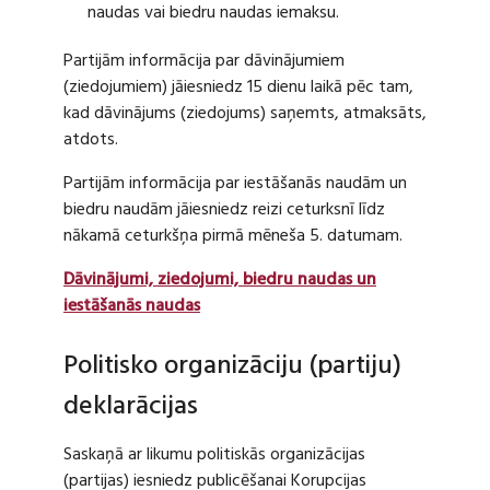
naudas vai biedru naudas iemaksu.
Partijām informācija par dāvinājumiem
(ziedojumiem) jāiesniedz 15 dienu laikā pēc tam,
kad dāvinājums (ziedojums) saņemts, atmaksāts,
atdots.
Partijām informācija par iestāšanās naudām un
biedru naudām jāiesniedz reizi ceturksnī līdz
nākamā ceturkšņa pirmā mēneša 5. datumam.
Dāvinājumi, ziedojumi, biedru naudas un
iestāšanās naudas
Politisko organizāciju (partiju)
deklarācijas
Saskaņā ar likumu politiskās organizācijas
(partijas) iesniedz publicēšanai Korupcijas