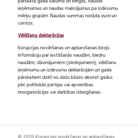
pārskata gada sākumā un beigās, naudas
ieņēmumus un naudas maksājumus pa izdevumu
mērķu grupām. Naudas summas norāda
euro
un
centos
.
Vēlēšanu deklarācijas
Korupcijas novēršanas un apkarošanas birojs
informāciju par iestāšanās naudām, biedru
naudām, dāvinājumiem (ziedojumiem), vēlēšanu
ieņēmumu un izdevumu deklarācijām un gada
pārskatiem dzēš no datu bāzes desmit gadus
pēc politiskās partijas vai apvienības
reorganizācijas vai darbības izbeigšanas.
© 2026 Korupcijas novēršanas un apkarošanas