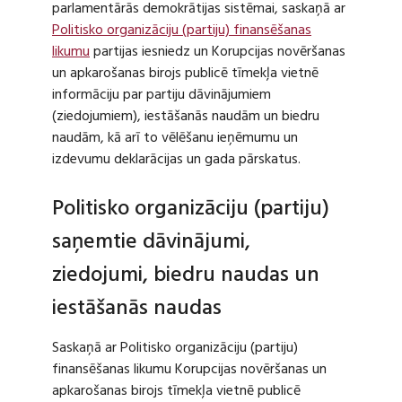
parlamentārās demokrātijas sistēmai, saskaņā ar
Politisko organizāciju (partiju) finansēšanas
likumu
partijas iesniedz un Korupcijas novēršanas
un apkarošanas birojs publicē tīmekļa vietnē
informāciju par partiju dāvinājumiem
(ziedojumiem), iestāšanās naudām un biedru
naudām, kā arī to vēlēšanu ieņēmumu un
izdevumu deklarācijas un gada pārskatus.
Politisko organizāciju (partiju)
saņemtie dāvinājumi,
ziedojumi, biedru naudas un
iestāšanās naudas
Saskaņā ar Politisko organizāciju (partiju)
finansēšanas likumu Korupcijas novēršanas un
apkarošanas birojs tīmekļa vietnē publicē