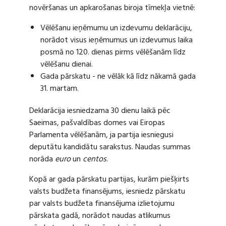
novēršanas un apkarošanas biroja tīmekļa vietnē:
Vēlēšanu ieņēmumu un izdevumu deklarāciju,
norādot visus ieņēmumus un izdevumus laika
posmā no 120. dienas pirms vēlēšanām līdz
vēlēšanu dienai.
Gada pārskatu - ne vēlāk kā līdz nākamā gada
31. martam.
Deklarācija iesniedzama 30 dienu laikā pēc
Saeimas, pašvaldības domes vai Eiropas
Parlamenta vēlēšanām, ja partija iesniegusi
deputātu kandidātu sarakstus. Naudas summas
norāda
euro
un
centos
.
Kopā ar gada pārskatu partijas, kurām piešķirts
valsts budžeta finansējums, iesniedz pārskatu
par valsts budžeta finansējuma izlietojumu
pārskata gadā, norādot naudas atlikumus