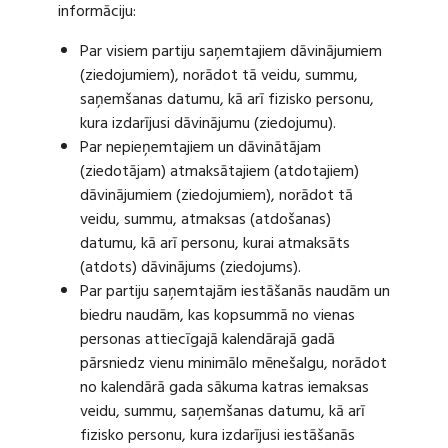
informāciju:
Par visiem partiju saņemtajiem dāvinājumiem
(ziedojumiem), norādot tā veidu, summu,
saņemšanas datumu, kā arī fizisko personu,
kura izdarījusi dāvinājumu (ziedojumu).
Par nepieņemtajiem un dāvinātājam
(ziedotājam) atmaksātajiem (atdotajiem)
dāvinājumiem (ziedojumiem), norādot tā
veidu, summu, atmaksas (atdošanas)
datumu, kā arī personu, kurai atmaksāts
(atdots) dāvinājums (ziedojums).
Par partiju saņemtajām iestāšanās naudām un
biedru naudām, kas kopsummā no vienas
personas attiecīgajā kalendārajā gadā
pārsniedz vienu minimālo mēnešalgu, norādot
no kalendārā gada sākuma katras iemaksas
veidu, summu, saņemšanas datumu, kā arī
fizisko personu, kura izdarījusi iestāšanās