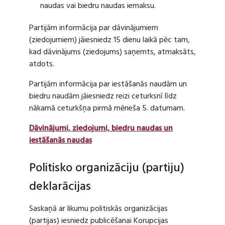
naudas vai biedru naudas iemaksu.
Partijām informācija par dāvinājumiem
(ziedojumiem) jāiesniedz 15 dienu laikā pēc tam,
kad dāvinājums (ziedojums) saņemts, atmaksāts,
atdots.
Partijām informācija par iestāšanās naudām un
biedru naudām jāiesniedz reizi ceturksnī līdz
nākamā ceturkšņa pirmā mēneša 5. datumam.
Dāvinājumi, ziedojumi, biedru naudas un
iestāšanās naudas
Politisko organizāciju (partiju)
deklarācijas
Saskaņā ar likumu politiskās organizācijas
(partijas) iesniedz publicēšanai Korupcijas