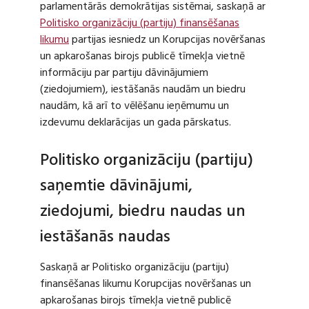
parlamentārās demokrātijas sistēmai, saskaņā ar
Politisko organizāciju (partiju) finansēšanas
likumu
partijas iesniedz un Korupcijas novēršanas
un apkarošanas birojs publicē tīmekļa vietnē
informāciju par partiju dāvinājumiem
(ziedojumiem), iestāšanās naudām un biedru
naudām, kā arī to vēlēšanu ieņēmumu un
izdevumu deklarācijas un gada pārskatus.
Politisko organizāciju (partiju)
saņemtie dāvinājumi,
ziedojumi, biedru naudas un
iestāšanās naudas
Saskaņā ar Politisko organizāciju (partiju)
finansēšanas likumu Korupcijas novēršanas un
apkarošanas birojs tīmekļa vietnē publicē