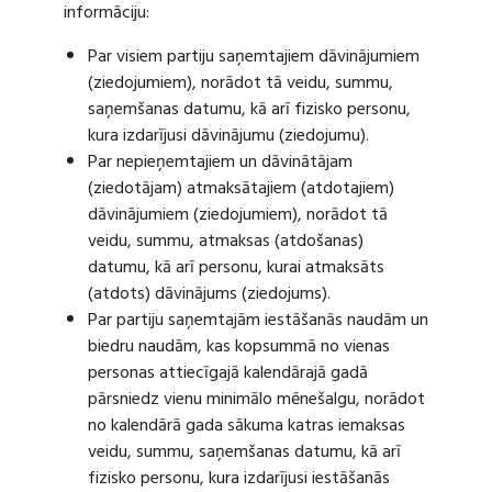
informāciju:
Par visiem partiju saņemtajiem dāvinājumiem
(ziedojumiem), norādot tā veidu, summu,
saņemšanas datumu, kā arī fizisko personu,
kura izdarījusi dāvinājumu (ziedojumu).
Par nepieņemtajiem un dāvinātājam
(ziedotājam) atmaksātajiem (atdotajiem)
dāvinājumiem (ziedojumiem), norādot tā
veidu, summu, atmaksas (atdošanas)
datumu, kā arī personu, kurai atmaksāts
(atdots) dāvinājums (ziedojums).
Par partiju saņemtajām iestāšanās naudām un
biedru naudām, kas kopsummā no vienas
personas attiecīgajā kalendārajā gadā
pārsniedz vienu minimālo mēnešalgu, norādot
no kalendārā gada sākuma katras iemaksas
veidu, summu, saņemšanas datumu, kā arī
fizisko personu, kura izdarījusi iestāšanās