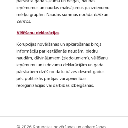
pārskata gada sākumā un beigās, naudas
ieņēmumus un naudas maksājumus pa izdevumu
mērķu grupām. Naudas summas norāda
euro
un
centos
.
Vēlēšanu deklarācijas
Korupcijas novēršanas un apkarošanas birojs
informāciju par iestāšanās naudām, biedru
naudām, dāvinājumiem (ziedojumiem), vēlēšanu
ieņēmumu un izdevumu deklarācijām un gada
pārskatiem dzēš no datu bāzes desmit gadus
pēc politiskās partijas vai apvienības
reorganizācijas vai darbības izbeigšanas.
© 2026 Korupcijas novēršanas un apkarošanas