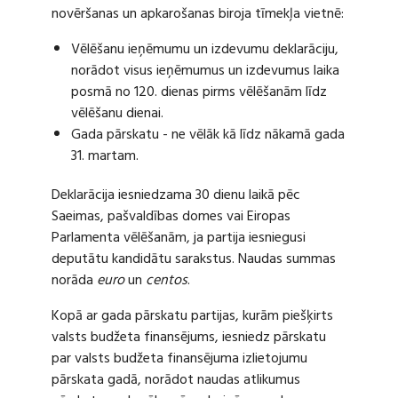
novēršanas un apkarošanas biroja tīmekļa vietnē:
Vēlēšanu ieņēmumu un izdevumu deklarāciju,
norādot visus ieņēmumus un izdevumus laika
posmā no 120. dienas pirms vēlēšanām līdz
vēlēšanu dienai.
Gada pārskatu - ne vēlāk kā līdz nākamā gada
31. martam.
Deklarācija iesniedzama 30 dienu laikā pēc
Saeimas, pašvaldības domes vai Eiropas
Parlamenta vēlēšanām, ja partija iesniegusi
deputātu kandidātu sarakstus. Naudas summas
norāda
euro
un
centos
.
Kopā ar gada pārskatu partijas, kurām piešķirts
valsts budžeta finansējums, iesniedz pārskatu
par valsts budžeta finansējuma izlietojumu
pārskata gadā, norādot naudas atlikumus