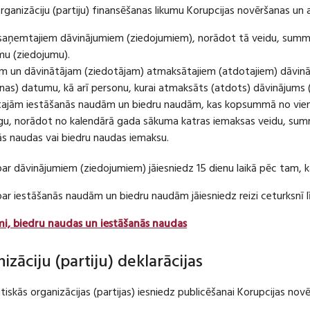
organizāciju (partiju) finansēšanas likumu Korupcijas novēršanas un 
u saņemtajiem dāvinājumiem (ziedojumiem), norādot tā veidu, summ
umu (ziedojumu).
m un dāvinātājam (ziedotājam) atmaksātajiem (atdotajiem) dāvin
as) datumu, kā arī personu, kurai atmaksāts (atdots) dāvinājums 
tajām iestāšanās naudām un biedru naudām, kas kopsummā no viena
u, norādot no kalendārā gada sākuma katras iemaksas veidu, summ
nās naudas vai biedru naudas iemaksu.
par dāvinājumiem (ziedojumiem) jāiesniedz 15 dienu laikā pēc tam,
 par iestāšanās naudām un biedru naudām jāiesniedz reizi ceturksn
mi, biedru naudas un iestāšanās naudas
nizāciju (partiju) deklarācijas
itiskās organizācijas (partijas) iesniedz publicēšanai Korupcijas no