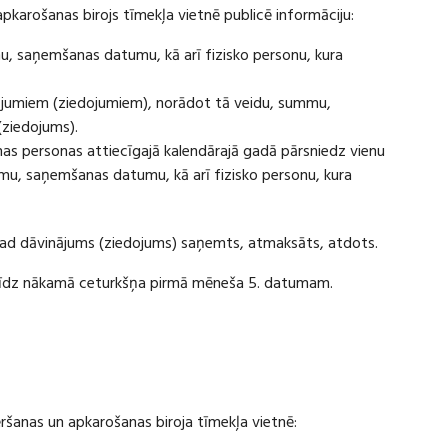
apkarošanas birojs tīmekļa vietnē publicē informāciju:
u, saņemšanas datumu, kā arī fizisko personu, kura
ājumiem (ziedojumiem), norādot tā veidu, summu,
(ziedojums).
s personas attiecīgajā kalendārajā gadā pārsniedz vienu
u, saņemšanas datumu, kā arī fizisko personu, kura
 kad dāvinājums (ziedojums) saņemts, atmaksāts, atdots.
ī līdz nākamā ceturkšņa pirmā mēneša 5. datumam.
vēršanas un apkarošanas biroja tīmekļa vietnē: