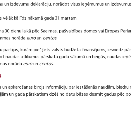
 un izdevumu deklarāciju, norādot visus ieņēmumus un izdevumus 
e vēlāk kā līdz nākamā gada 31. martam.
ma 30 dienu laikā pēc Saeimas, pašvaldības domes vai Eiropas Parl
ummas norāda
euro
un
centos
.
 partijas, kurām piešķirts valsts budžeta finansējums, iesniedz pā
dot naudas atlikumus pārskata gada sākumā un beigās, naudas i
mas norāda
euro
un
centos
.
s
s un apkarošanas birojs informāciju par iestāšanās naudām, bied
jām un gada pārskatiem dzēš no datu bāzes desmit gadus pēc politi