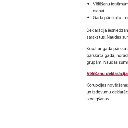
Vēlēšanu ieņēmumu
dienai.
Gada pārskatu - n
Deklarācija iesniedza
sarakstus. Naudas s
Kopā ar gada pārskatu
pārskata gadā, norā
grupām. Naudas sum
Vēlēšanu deklarācija
Korupcijas novēršana
un izdevumu deklarāci
izbeigšanas.