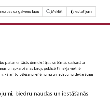
riezties uz galveno lapu
Meklēt
Iestatījumi
stību parlamentārās demokrātijas sistēmai, saskaņā ar
šanas un apkarošanas birojs publicē tīmekļa vietnē
m, kā arī to vēlēšanu ieņēmumu un izdevumu deklarācijas
dojumi, biedru naudas un iestāšanās