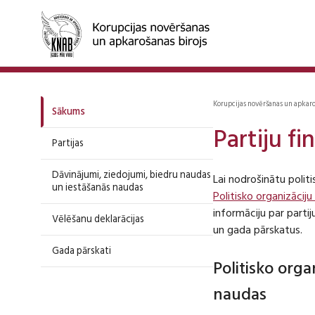
Korupcijas novēršanas un apkar
Sākums
Partiju f
Partijas
Dāvinājumi, ziedojumi, biedru naudas
Lai nodrošinātu polit
un iestāšanās naudas
Politisko organizāciju
informāciju par part
Vēlēšanu deklarācijas
un gada pārskatus.
Gada pārskati
Politisko org
naudas