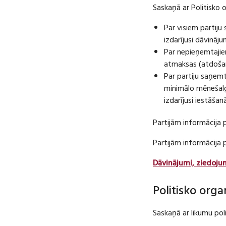
Saskaņā ar Politisko 
Par visiem partij
izdarījusi dāvināj
Par nepieņemtajie
atmaksas (atdošan
Par partiju saņem
minimālo mēnešalg
izdarījusi iestāša
Partijām informācija 
Partijām informācija
Dāvinājumi, ziedoju
Politisko orga
Saskaņā ar likumu pol