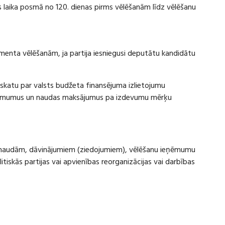
laika posmā no 120. dienas pirms vēlēšanām līdz vēlēšanu
amenta vēlēšanām, ja partija iesniegusi deputātu kandidātu
rskatu par valsts budžeta finansējuma izlietojumu
eņēmumus un naudas maksājumus pa izdevumu mērķu
ru naudām, dāvinājumiem (ziedojumiem), vēlēšanu ieņēmumu
skās partijas vai apvienības reorganizācijas vai darbības