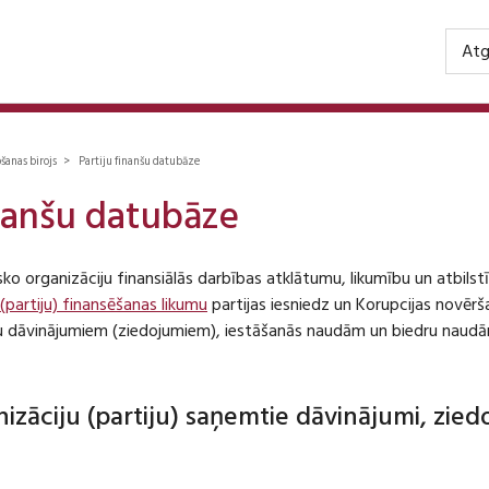
Atg
ošanas birojs > Partiju finanšu datubāze
inanšu datubāze
isko organizāciju finansiālās darbības atklātumu, likumību un atbil
 (partiju) finansēšanas likumu
partijas iesniedz un Korupcijas novēr
iju dāvinājumiem (ziedojumiem), iestāšanās naudām un biedru naudā
anizāciju (partiju) saņemtie dāvinājumi, zie