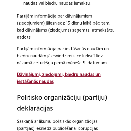
naudas vai biedru naudas iemaksu.
Partijām informācija par dāvinājumiem
(ziedojumiem) jāiesniedz 15 dienu laikā pēc tam,
kad dāvinājums (ziedojums) saņemts, atmaksāts,
atdots.
Partijām informācija par iestāšanās naudām un
biedru naudām jāiesniedz reizi ceturksnī līdz
nākamā ceturkšņa pirmā mēneša 5. datumam.
Dāvinājumi, ziedojumi, biedru naudas un
iestāšanās naudas
Politisko organizāciju (partiju)
deklarācijas
Saskaņā ar likumu politiskās organizācijas
(partijas) iesniedz publicēšanai Korupcijas