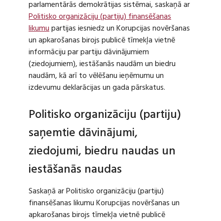
parlamentārās demokrātijas sistēmai, saskaņā ar
Politisko organizāciju (partiju) finansēšanas
likumu
partijas iesniedz un Korupcijas novēršanas
un apkarošanas birojs publicē tīmekļa vietnē
informāciju par partiju dāvinājumiem
(ziedojumiem), iestāšanās naudām un biedru
naudām, kā arī to vēlēšanu ieņēmumu un
izdevumu deklarācijas un gada pārskatus.
Politisko organizāciju (partiju)
saņemtie dāvinājumi,
ziedojumi, biedru naudas un
iestāšanās naudas
Saskaņā ar Politisko organizāciju (partiju)
finansēšanas likumu Korupcijas novēršanas un
apkarošanas birojs tīmekļa vietnē publicē