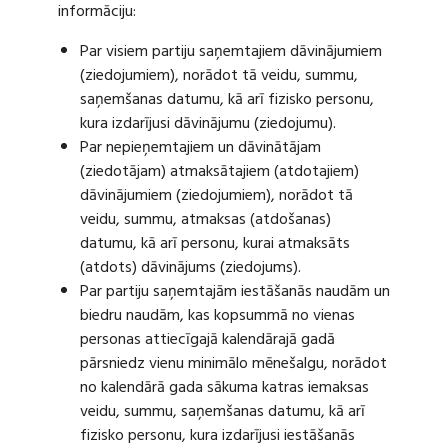
informāciju:
Par visiem partiju saņemtajiem dāvinājumiem
(ziedojumiem), norādot tā veidu, summu,
saņemšanas datumu, kā arī fizisko personu,
kura izdarījusi dāvinājumu (ziedojumu).
Par nepieņemtajiem un dāvinātājam
(ziedotājam) atmaksātajiem (atdotajiem)
dāvinājumiem (ziedojumiem), norādot tā
veidu, summu, atmaksas (atdošanas)
datumu, kā arī personu, kurai atmaksāts
(atdots) dāvinājums (ziedojums).
Par partiju saņemtajām iestāšanās naudām un
biedru naudām, kas kopsummā no vienas
personas attiecīgajā kalendārajā gadā
pārsniedz vienu minimālo mēnešalgu, norādot
no kalendārā gada sākuma katras iemaksas
veidu, summu, saņemšanas datumu, kā arī
fizisko personu, kura izdarījusi iestāšanās