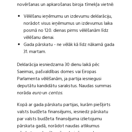
novēršanas un apkarošanas biroja tīmekļa vietnē:
Vēlēšanu ieņēmumu un izdevumu deklarāciju,
norādot visus ieņēmumus un izdevumus laika
posmā no 120. dienas pirms vēlēšanām līdz
vēlēšanu dienai.
Gada pārskatu - ne vēlāk kā līdz nākamā gada
31. martam.
Deklarācija iesniedzama 30 dienu laikā pēc
Saeimas, pašvaldības domes vai Eiropas
Parlamenta vēlēšanām, ja partija iesniegusi
deputātu kandidātu sarakstus. Naudas summas
norāda
euro
un
centos
.
Kopā ar gada pārskatu partijas, kurām piešķirts
valsts budžeta finansējums, iesniedz pārskatu
par valsts budžeta finansējuma izlietojumu
pārskata gadā, norādot naudas atlikumus