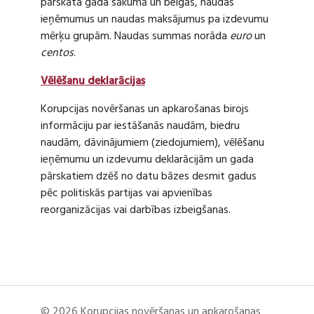
pārskata gada sākumā un beigās, naudas
ieņēmumus un naudas maksājumus pa izdevumu
mērķu grupām. Naudas summas norāda
euro
un
centos
.
Vēlēšanu deklarācijas
Korupcijas novēršanas un apkarošanas birojs
informāciju par iestāšanās naudām, biedru
naudām, dāvinājumiem (ziedojumiem), vēlēšanu
ieņēmumu un izdevumu deklarācijām un gada
pārskatiem dzēš no datu bāzes desmit gadus
pēc politiskās partijas vai apvienības
reorganizācijas vai darbības izbeigšanas.
© 2026 Korupcijas novēršanas un apkarošanas