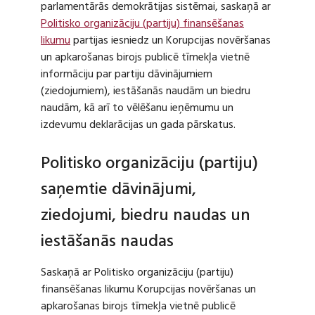
parlamentārās demokrātijas sistēmai, saskaņā ar
Politisko organizāciju (partiju) finansēšanas
likumu
partijas iesniedz un Korupcijas novēršanas
un apkarošanas birojs publicē tīmekļa vietnē
informāciju par partiju dāvinājumiem
(ziedojumiem), iestāšanās naudām un biedru
naudām, kā arī to vēlēšanu ieņēmumu un
izdevumu deklarācijas un gada pārskatus.
Politisko organizāciju (partiju)
saņemtie dāvinājumi,
ziedojumi, biedru naudas un
iestāšanās naudas
Saskaņā ar Politisko organizāciju (partiju)
finansēšanas likumu Korupcijas novēršanas un
apkarošanas birojs tīmekļa vietnē publicē