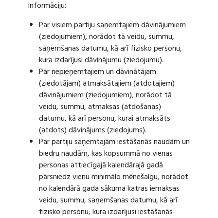
informāciju:
Par visiem partiju saņemtajiem dāvinājumiem
(ziedojumiem), norādot tā veidu, summu,
saņemšanas datumu, kā arī fizisko personu,
kura izdarījusi dāvinājumu (ziedojumu).
Par nepieņemtajiem un dāvinātājam
(ziedotājam) atmaksātajiem (atdotajiem)
dāvinājumiem (ziedojumiem), norādot tā
veidu, summu, atmaksas (atdošanas)
datumu, kā arī personu, kurai atmaksāts
(atdots) dāvinājums (ziedojums).
Par partiju saņemtajām iestāšanās naudām un
biedru naudām, kas kopsummā no vienas
personas attiecīgajā kalendārajā gadā
pārsniedz vienu minimālo mēnešalgu, norādot
no kalendārā gada sākuma katras iemaksas
veidu, summu, saņemšanas datumu, kā arī
fizisko personu, kura izdarījusi iestāšanās