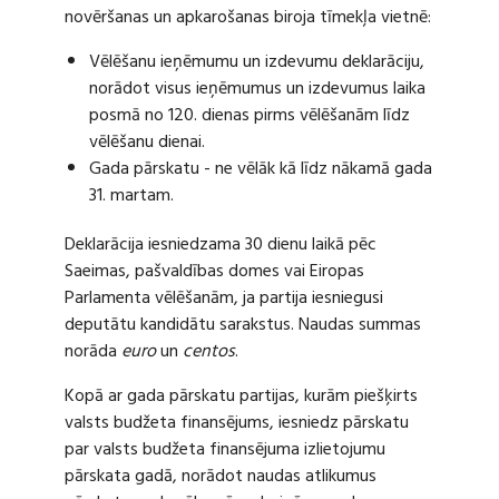
novēršanas un apkarošanas biroja tīmekļa vietnē:
Vēlēšanu ieņēmumu un izdevumu deklarāciju,
norādot visus ieņēmumus un izdevumus laika
posmā no 120. dienas pirms vēlēšanām līdz
vēlēšanu dienai.
Gada pārskatu - ne vēlāk kā līdz nākamā gada
31. martam.
Deklarācija iesniedzama 30 dienu laikā pēc
Saeimas, pašvaldības domes vai Eiropas
Parlamenta vēlēšanām, ja partija iesniegusi
deputātu kandidātu sarakstus. Naudas summas
norāda
euro
un
centos
.
Kopā ar gada pārskatu partijas, kurām piešķirts
valsts budžeta finansējums, iesniedz pārskatu
par valsts budžeta finansējuma izlietojumu
pārskata gadā, norādot naudas atlikumus