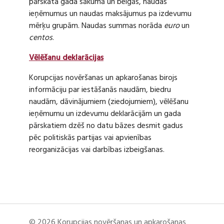
pārskata gada sākumā un beigās, naudas
ieņēmumus un naudas maksājumus pa izdevumu
mērķu grupām. Naudas summas norāda
euro
un
centos
.
Vēlēšanu deklarācijas
Korupcijas novēršanas un apkarošanas birojs
informāciju par iestāšanās naudām, biedru
naudām, dāvinājumiem (ziedojumiem), vēlēšanu
ieņēmumu un izdevumu deklarācijām un gada
pārskatiem dzēš no datu bāzes desmit gadus
pēc politiskās partijas vai apvienības
reorganizācijas vai darbības izbeigšanas.
© 2026 Korupcijas novēršanas un apkarošanas