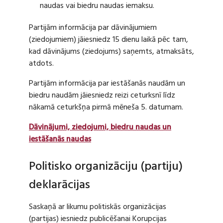
naudas vai biedru naudas iemaksu.
Partijām informācija par dāvinājumiem
(ziedojumiem) jāiesniedz 15 dienu laikā pēc tam,
kad dāvinājums (ziedojums) saņemts, atmaksāts,
atdots.
Partijām informācija par iestāšanās naudām un
biedru naudām jāiesniedz reizi ceturksnī līdz
nākamā ceturkšņa pirmā mēneša 5. datumam.
Dāvinājumi, ziedojumi, biedru naudas un
iestāšanās naudas
Politisko organizāciju (partiju)
deklarācijas
Saskaņā ar likumu politiskās organizācijas
(partijas) iesniedz publicēšanai Korupcijas