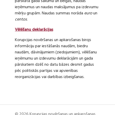
pārskata gada sākumā un beigās, naudas
ieņēmumus un naudas maksājumus pa izdevumu
mērķu grupām. Naudas summas norāda
euro
un
centos
.
Vēlēšanu deklarācijas
Korupcijas novēršanas un apkarošanas birojs
informāciju par iestāšanās naudām, biedru
naudām, dāvinājumiem (ziedojumiem), vēlēšanu
ieņēmumu un izdevumu deklarācijām un gada
pārskatiem dzēš no datu bāzes desmit gadus
pēc politiskās partijas vai apvienības
reorganizācijas vai darbības izbeigšanas.
© 2026 Korupcijas novēršanas un apkarošanas