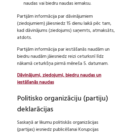
naudas vai biedru naudas iemaksu.
Partijām informācija par dāvinājumiem
(ziedojumiem) jāiesniedz 15 dienu laikā pēc tam,
kad dāvinājums (ziedojums) saņemts, atmaksāts,
atdots.
Partijām informācija par iestāšanās naudām un
biedru naudām jāiesniedz reizi ceturksnī līdz
nākamā ceturkšņa pirmā mēneša 5. datumam.
Dāvinājumi, ziedojumi, biedru naudas un
iestāšanās naudas
Politisko organizāciju (partiju)
deklarācijas
Saskaņā ar likumu politiskās organizācijas
(partijas) iesniedz publicēšanai Korupcijas