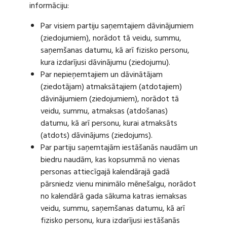
informāciju:
Par visiem partiju saņemtajiem dāvinājumiem
(ziedojumiem), norādot tā veidu, summu,
saņemšanas datumu, kā arī fizisko personu,
kura izdarījusi dāvinājumu (ziedojumu).
Par nepieņemtajiem un dāvinātājam
(ziedotājam) atmaksātajiem (atdotajiem)
dāvinājumiem (ziedojumiem), norādot tā
veidu, summu, atmaksas (atdošanas)
datumu, kā arī personu, kurai atmaksāts
(atdots) dāvinājums (ziedojums).
Par partiju saņemtajām iestāšanās naudām un
biedru naudām, kas kopsummā no vienas
personas attiecīgajā kalendārajā gadā
pārsniedz vienu minimālo mēnešalgu, norādot
no kalendārā gada sākuma katras iemaksas
veidu, summu, saņemšanas datumu, kā arī
fizisko personu, kura izdarījusi iestāšanās