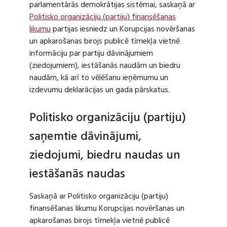
parlamentārās demokrātijas sistēmai, saskaņā ar
Politisko organizāciju (partiju) finansēšanas
likumu
partijas iesniedz un Korupcijas novēršanas
un apkarošanas birojs publicē tīmekļa vietnē
informāciju par partiju dāvinājumiem
(ziedojumiem), iestāšanās naudām un biedru
naudām, kā arī to vēlēšanu ieņēmumu un
izdevumu deklarācijas un gada pārskatus.
Politisko organizāciju (partiju)
saņemtie dāvinājumi,
ziedojumi, biedru naudas un
iestāšanās naudas
Saskaņā ar Politisko organizāciju (partiju)
finansēšanas likumu Korupcijas novēršanas un
apkarošanas birojs tīmekļa vietnē publicē