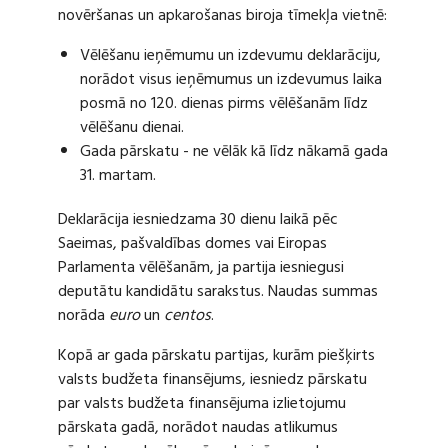
novēršanas un apkarošanas biroja tīmekļa vietnē:
Vēlēšanu ieņēmumu un izdevumu deklarāciju,
norādot visus ieņēmumus un izdevumus laika
posmā no 120. dienas pirms vēlēšanām līdz
vēlēšanu dienai.
Gada pārskatu - ne vēlāk kā līdz nākamā gada
31. martam.
Deklarācija iesniedzama 30 dienu laikā pēc
Saeimas, pašvaldības domes vai Eiropas
Parlamenta vēlēšanām, ja partija iesniegusi
deputātu kandidātu sarakstus. Naudas summas
norāda
euro
un
centos
.
Kopā ar gada pārskatu partijas, kurām piešķirts
valsts budžeta finansējums, iesniedz pārskatu
par valsts budžeta finansējuma izlietojumu
pārskata gadā, norādot naudas atlikumus