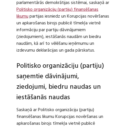
parlamentārās demokrātijas sistēmai, saskaņā ar
Politisko organizāciju (partiju) finansēšanas
likumu
partijas iesniedz un Korupcijas novēršanas
un apkarošanas birojs publicē tīmekļa vietnē
informāciju par partiju dāvinājumiem
(ziedojumiem), iestāšanās naudām un biedru
naudām, kā arī to vēlēšanu ieņēmumu un
izdevumu deklarācijas un gada pārskatus.
Politisko organizāciju (partiju)
saņemtie dāvinājumi,
ziedojumi, biedru naudas un
iestāšanās naudas
Saskaņā ar Politisko organizāciju (partiju)
finansēšanas likumu Korupcijas novēršanas un
apkarošanas birojs tīmekļa vietnē publicē