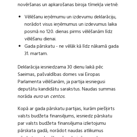
novēršanas un apkarošanas biroja tīmekļa vietnē:
Vēlēšanu ieņēmumu un izdevumu deklarāciju,
norādot visus ieņēmumus un izdevumus laika
posmā no 120. dienas pirms vēlēšanām līdz
vēlēšanu dienai.
Gada pārskatu - ne vēlāk kā līdz nākamā gada
31. martam.
Deklarācija iesniedzama 30 dienu laikā pēc
Saeimas, pašvaldības domes vai Eiropas
Parlamenta vēlēšanām, ja partija iesniegusi
deputātu kandidātu sarakstus. Naudas summas
norāda
euro
un
centos
.
Kopā ar gada pārskatu partijas, kurām piešķirts
valsts budžeta finansējums, iesniedz pārskatu
par valsts budžeta finansējuma izlietojumu
pārskata gadā, norādot naudas atlikumus