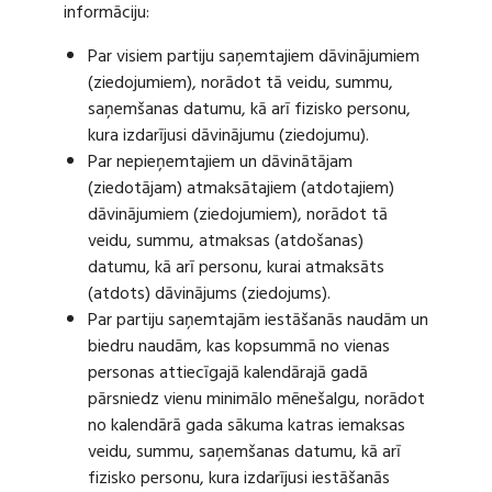
informāciju:
Par visiem partiju saņemtajiem dāvinājumiem
(ziedojumiem), norādot tā veidu, summu,
saņemšanas datumu, kā arī fizisko personu,
kura izdarījusi dāvinājumu (ziedojumu).
Par nepieņemtajiem un dāvinātājam
(ziedotājam) atmaksātajiem (atdotajiem)
dāvinājumiem (ziedojumiem), norādot tā
veidu, summu, atmaksas (atdošanas)
datumu, kā arī personu, kurai atmaksāts
(atdots) dāvinājums (ziedojums).
Par partiju saņemtajām iestāšanās naudām un
biedru naudām, kas kopsummā no vienas
personas attiecīgajā kalendārajā gadā
pārsniedz vienu minimālo mēnešalgu, norādot
no kalendārā gada sākuma katras iemaksas
veidu, summu, saņemšanas datumu, kā arī
fizisko personu, kura izdarījusi iestāšanās