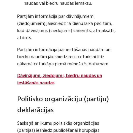
naudas vai biedru naudas iemaksu.
Partijām informācija par dāvinājumiem
(ziedojumiem) jāiesniedz 15 dienu laikā pēc tam,
kad dāvinājums (ziedojums) saņemts, atmaksāts,
atdots.
Partijām informācija par iestāšanās naudām un
biedru naudām jāiesniedz reizi ceturksnī līdz
nākamā ceturkšņa pirmā mēneša 5. datumam.
Dāvinājumi, ziedojumi, biedru naudas un
iestāšanās naudas
Politisko organizāciju (partiju)
deklarācijas
Saskaņā ar likumu politiskās organizācijas
(partijas) iesniedz publicēšanai Korupcijas