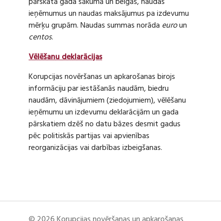
pārskata gada sākumā un beigās, naudas
ieņēmumus un naudas maksājumus pa izdevumu
mērķu grupām. Naudas summas norāda
euro
un
centos
.
Vēlēšanu deklarācijas
Korupcijas novēršanas un apkarošanas birojs
informāciju par iestāšanās naudām, biedru
naudām, dāvinājumiem (ziedojumiem), vēlēšanu
ieņēmumu un izdevumu deklarācijām un gada
pārskatiem dzēš no datu bāzes desmit gadus
pēc politiskās partijas vai apvienības
reorganizācijas vai darbības izbeigšanas.
© 2026 Korupcijas novēršanas un apkarošanas