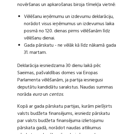
novēršanas un apkarošanas biroja tīmekļa vietnē:
Vēlēšanu ieņēmumu un izdevumu deklarāciju,
norādot visus ieņēmumus un izdevumus laika
posmā no 120. dienas pirms vēlēšanām līdz
vēlēšanu dienai.
Gada pārskatu - ne vēlāk kā līdz nākamā gada
31. martam.
Deklarācija iesniedzama 30 dienu laikā pēc
Saeimas, pašvaldības domes vai Eiropas
Parlamenta vēlēšanām, ja partija iesniegusi
deputātu kandidātu sarakstus. Naudas summas
norāda
euro
un
centos
.
Kopā ar gada pārskatu partijas, kurām piešķirts
valsts budžeta finansējums, iesniedz pārskatu
par valsts budžeta finansējuma izlietojumu
pārskata gadā, norādot naudas atlikumus