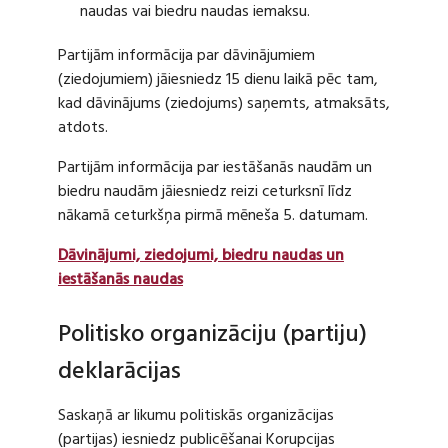
naudas vai biedru naudas iemaksu.
Partijām informācija par dāvinājumiem
(ziedojumiem) jāiesniedz 15 dienu laikā pēc tam,
kad dāvinājums (ziedojums) saņemts, atmaksāts,
atdots.
Partijām informācija par iestāšanās naudām un
biedru naudām jāiesniedz reizi ceturksnī līdz
nākamā ceturkšņa pirmā mēneša 5. datumam.
Dāvinājumi, ziedojumi, biedru naudas un
iestāšanās naudas
Politisko organizāciju (partiju)
deklarācijas
Saskaņā ar likumu politiskās organizācijas
(partijas) iesniedz publicēšanai Korupcijas