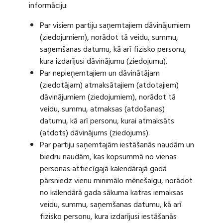
informāciju:
Par visiem partiju saņemtajiem dāvinājumiem
(ziedojumiem), norādot tā veidu, summu,
saņemšanas datumu, kā arī fizisko personu,
kura izdarījusi dāvinājumu (ziedojumu).
Par nepieņemtajiem un dāvinātājam
(ziedotājam) atmaksātajiem (atdotajiem)
dāvinājumiem (ziedojumiem), norādot tā
veidu, summu, atmaksas (atdošanas)
datumu, kā arī personu, kurai atmaksāts
(atdots) dāvinājums (ziedojums).
Par partiju saņemtajām iestāšanās naudām un
biedru naudām, kas kopsummā no vienas
personas attiecīgajā kalendārajā gadā
pārsniedz vienu minimālo mēnešalgu, norādot
no kalendārā gada sākuma katras iemaksas
veidu, summu, saņemšanas datumu, kā arī
fizisko personu, kura izdarījusi iestāšanās