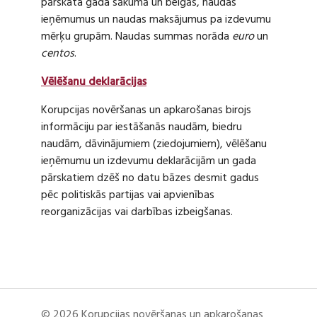
pārskata gada sākumā un beigās, naudas
ieņēmumus un naudas maksājumus pa izdevumu
mērķu grupām. Naudas summas norāda
euro
un
centos
.
Vēlēšanu deklarācijas
Korupcijas novēršanas un apkarošanas birojs
informāciju par iestāšanās naudām, biedru
naudām, dāvinājumiem (ziedojumiem), vēlēšanu
ieņēmumu un izdevumu deklarācijām un gada
pārskatiem dzēš no datu bāzes desmit gadus
pēc politiskās partijas vai apvienības
reorganizācijas vai darbības izbeigšanas.
© 2026 Korupcijas novēršanas un apkarošanas