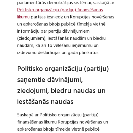
parlamentārās demokrātijas sistēmai, saskaņā ar
Politisko organizāciju (partiju) finansēšanas
likumu
partijas iesniedz un Korupcijas novēršanas
un apkarošanas birojs publicē tīmekļa vietnē
informāciju par partiju dāvinājumiem
(ziedojumiem), iestāšanās naudām un biedru
naudām, kā arī to vēlēšanu ieņēmumu un
izdevumu deklarācijas un gada pārskatus.
Politisko organizāciju (partiju)
saņemtie dāvinājumi,
ziedojumi, biedru naudas un
iestāšanās naudas
Saskaņā ar Politisko organizāciju (partiju)
finansēšanas likumu Korupcijas novēršanas un
apkarošanas birojs tīmekļa vietnē publicē