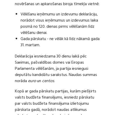
novēršanas un apkarošanas biroja tīmekļa vietnē:
Vēlēšanu ieņēmumu un izdevumu deklarāciju,
norādot visus ieņēmumus un izdevumus laika
posmā no 120. dienas pirms vēlēšanām līdz
vēlēšanu dienai.
Gada pārskatu - ne vēlāk kā līdz nākamā gada
31. martam.
Deklarācija iesniedzama 30 dienu laikā pēc
Saeimas, pašvaldības domes vai Eiropas
Parlamenta vēlēšanām, ja partija iesniegusi
deputātu kandidātu sarakstus. Naudas summas
norāda
euro
un
centos
.
Kopā ar gada pārskatu partijas, kurām piešķirts
valsts budžeta finansējums, iesniedz pārskatu
par valsts budžeta finansējuma izlietojumu
pārskata gadā, norādot naudas atlikumus