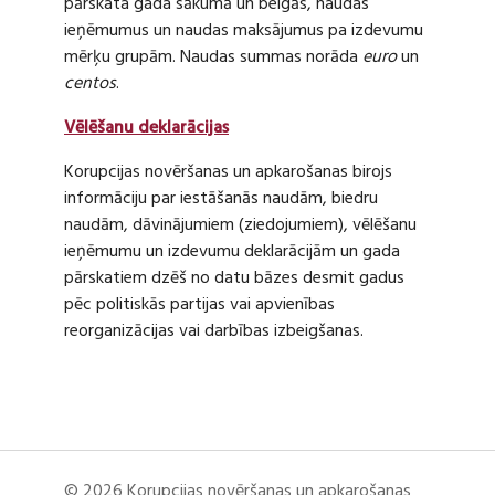
pārskata gada sākumā un beigās, naudas
ieņēmumus un naudas maksājumus pa izdevumu
mērķu grupām. Naudas summas norāda
euro
un
centos
.
Vēlēšanu deklarācijas
Korupcijas novēršanas un apkarošanas birojs
informāciju par iestāšanās naudām, biedru
naudām, dāvinājumiem (ziedojumiem), vēlēšanu
ieņēmumu un izdevumu deklarācijām un gada
pārskatiem dzēš no datu bāzes desmit gadus
pēc politiskās partijas vai apvienības
reorganizācijas vai darbības izbeigšanas.
© 2026 Korupcijas novēršanas un apkarošanas