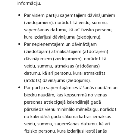
informāciju:
Par visiem partiju saņemtajiem dāvinājumiem
(ziedojumiem), norādot tā veidu, summu,
saņemšanas datumu, kā arī fizisko personu,
kura izdarījusi dāvinājumu (ziedojumu).
Par nepieņemtajiem un dāvinātājam
(ziedotājam) atmaksātajiem (atdotajiem)
dāvinājumiem (ziedojumiem), norādot tā
veidu, summu, atmaksas (atdošanas)
datumu, kā arī personu, kurai atmaksāts
(atdots) dāvinājums (ziedojums).
Par partiju saņemtajām iestāšanās naudām un
biedru naudām, kas kopsummā no vienas
personas attiecīgajā kalendārajā gadā
pārsniedz vienu minimālo mēnešalgu, norādot
no kalendārā gada sākuma katras iemaksas
veidu, summu, saņemšanas datumu, kā arī
fizisko personu, kura izdarījusi iestāšanās