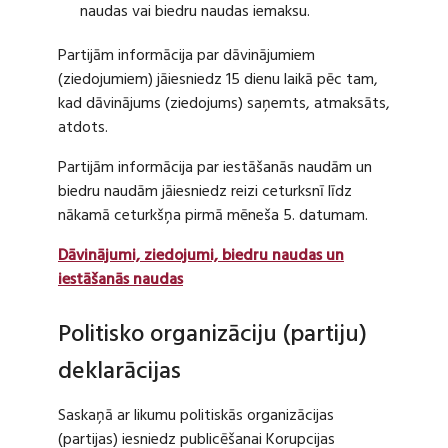
naudas vai biedru naudas iemaksu.
Partijām informācija par dāvinājumiem
(ziedojumiem) jāiesniedz 15 dienu laikā pēc tam,
kad dāvinājums (ziedojums) saņemts, atmaksāts,
atdots.
Partijām informācija par iestāšanās naudām un
biedru naudām jāiesniedz reizi ceturksnī līdz
nākamā ceturkšņa pirmā mēneša 5. datumam.
Dāvinājumi, ziedojumi, biedru naudas un
iestāšanās naudas
Politisko organizāciju (partiju)
deklarācijas
Saskaņā ar likumu politiskās organizācijas
(partijas) iesniedz publicēšanai Korupcijas