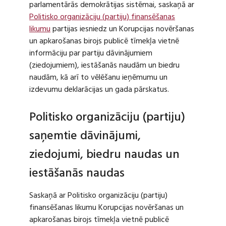
parlamentārās demokrātijas sistēmai, saskaņā ar
Politisko organizāciju (partiju) finansēšanas
likumu
partijas iesniedz un Korupcijas novēršanas
un apkarošanas birojs publicē tīmekļa vietnē
informāciju par partiju dāvinājumiem
(ziedojumiem), iestāšanās naudām un biedru
naudām, kā arī to vēlēšanu ieņēmumu un
izdevumu deklarācijas un gada pārskatus.
Politisko organizāciju (partiju)
saņemtie dāvinājumi,
ziedojumi, biedru naudas un
iestāšanās naudas
Saskaņā ar Politisko organizāciju (partiju)
finansēšanas likumu Korupcijas novēršanas un
apkarošanas birojs tīmekļa vietnē publicē