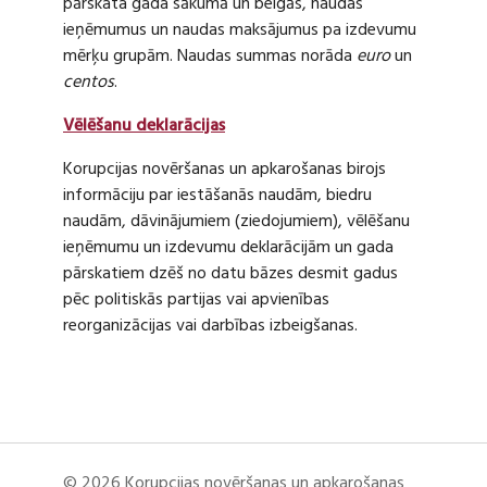
pārskata gada sākumā un beigās, naudas
ieņēmumus un naudas maksājumus pa izdevumu
mērķu grupām. Naudas summas norāda
euro
un
centos
.
Vēlēšanu deklarācijas
Korupcijas novēršanas un apkarošanas birojs
informāciju par iestāšanās naudām, biedru
naudām, dāvinājumiem (ziedojumiem), vēlēšanu
ieņēmumu un izdevumu deklarācijām un gada
pārskatiem dzēš no datu bāzes desmit gadus
pēc politiskās partijas vai apvienības
reorganizācijas vai darbības izbeigšanas.
© 2026 Korupcijas novēršanas un apkarošanas