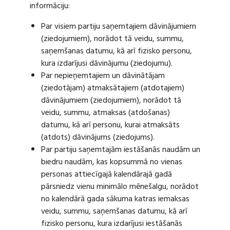
informāciju:
Par visiem partiju saņemtajiem dāvinājumiem
(ziedojumiem), norādot tā veidu, summu,
saņemšanas datumu, kā arī fizisko personu,
kura izdarījusi dāvinājumu (ziedojumu).
Par nepieņemtajiem un dāvinātājam
(ziedotājam) atmaksātajiem (atdotajiem)
dāvinājumiem (ziedojumiem), norādot tā
veidu, summu, atmaksas (atdošanas)
datumu, kā arī personu, kurai atmaksāts
(atdots) dāvinājums (ziedojums).
Par partiju saņemtajām iestāšanās naudām un
biedru naudām, kas kopsummā no vienas
personas attiecīgajā kalendārajā gadā
pārsniedz vienu minimālo mēnešalgu, norādot
no kalendārā gada sākuma katras iemaksas
veidu, summu, saņemšanas datumu, kā arī
fizisko personu, kura izdarījusi iestāšanās