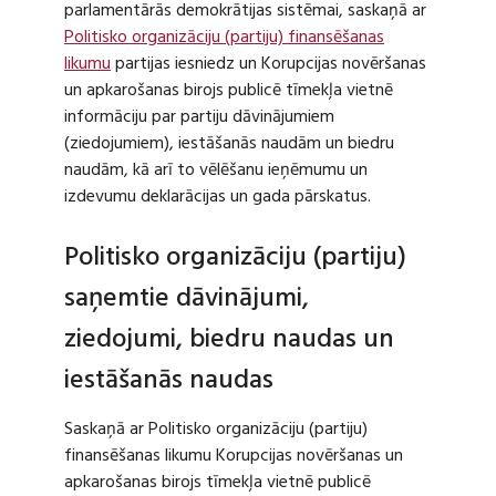
parlamentārās demokrātijas sistēmai, saskaņā ar
Politisko organizāciju (partiju) finansēšanas
likumu
partijas iesniedz un Korupcijas novēršanas
un apkarošanas birojs publicē tīmekļa vietnē
informāciju par partiju dāvinājumiem
(ziedojumiem), iestāšanās naudām un biedru
naudām, kā arī to vēlēšanu ieņēmumu un
izdevumu deklarācijas un gada pārskatus.
Politisko organizāciju (partiju)
saņemtie dāvinājumi,
ziedojumi, biedru naudas un
iestāšanās naudas
Saskaņā ar Politisko organizāciju (partiju)
finansēšanas likumu Korupcijas novēršanas un
apkarošanas birojs tīmekļa vietnē publicē