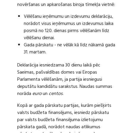
novēršanas un apkarošanas biroja tīmekļa vietnē:
Vēlēšanu ieņēmumu un izdevumu deklarāciju,
norādot visus ieņēmumus un izdevumus laika
posmā no 120. dienas pirms vēlēšanām līdz
vēlēšanu dienai.
Gada pārskatu - ne vēlāk kā līdz nākamā gada
31. martam.
Deklarācija iesniedzama 30 dienu laikā pēc
Saeimas, pašvaldības domes vai Eiropas
Parlamenta vēlēšanām, ja partija iesniegusi
deputātu kandidātu sarakstus. Naudas summas
norāda
euro
un
centos
.
Kopā ar gada pārskatu partijas, kurām piešķirts
valsts budžeta finansējums, iesniedz pārskatu
par valsts budžeta finansējuma izlietojumu
pārskata gadā, norādot naudas atlikumus