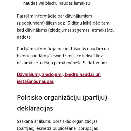
naudas vai biedru naudas iemaksu.
Partijām informācija par dāvinājumiem
(ziedojumiem) jāiesniedz 15 dienu laikā pēc tam,
kad dāvinājums (ziedojums) saņemts, atmaksāts,
atdots.
Partijām informācija par iestāšanās naudām un
biedru naudām jāiesniedz reizi ceturksnī līdz
nākamā ceturkšņa pirmā mēneša 5. datumam.
Dāvinājumi, ziedojumi, biedru naudas un
iestāšanās naudas
Politisko organizāciju (partiju)
deklarācijas
Saskaņā ar likumu politiskās organizācijas
(partijas) iesniedz publicēšanai Korupcijas